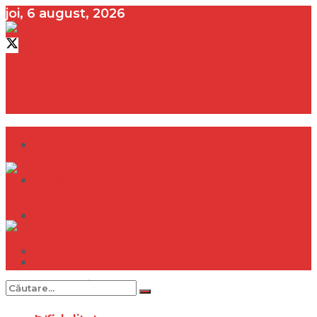
joi, 6 august, 2026
contact@vedeta.ro
Dramă
Infidelitate
Frumusețe
Sănătate
Dramă
Internațional