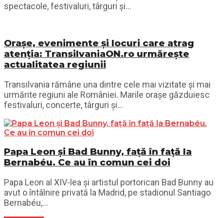
spectacole, festivaluri, târguri și...
Orașe, evenimente și locuri care atrag
atenția: TransilvaniaON.ro urmărește
actualitatea regiunii
Transilvania rămâne una dintre cele mai vizitate și mai
urmărite regiuni ale României. Marile orașe găzduiesc
festivaluri, concerte, târguri și...
Papa Leon și Bad Bunny, față în față la
Bernabéu. Ce au în comun cei doi
Papa Leon al XIV-lea și artistul portorican Bad Bunny au
avut o întâlnire privată la Madrid, pe stadionul Santiago
Bernabéu,...