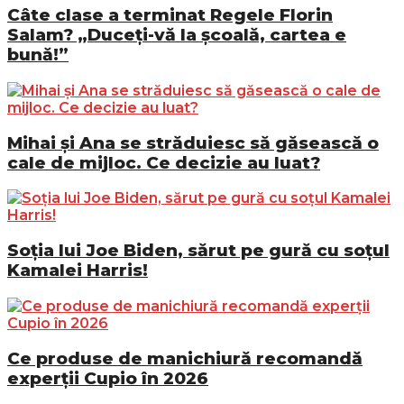
Câte clase a terminat Regele Florin
Salam? „Duceți-vă la școală, cartea e
bună!”
Mihai și Ana se străduiesc să găsească o
cale de mijloc. Ce decizie au luat?
Soția lui Joe Biden, sărut pe gură cu soțul
Kamalei Harris!
Ce produse de manichiură recomandă
experții Cupio în 2026