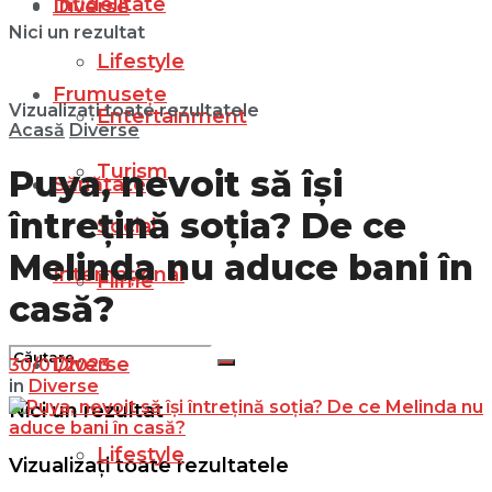
Infidelitate
Diverse
Nici un rezultat
Lifestyle
Frumusețe
Vizualizați toate rezultatele
Entertainment
Acasă
Diverse
Turism
Puya, nevoit să își
Sănătate
întrețină soția? De ce
Social
Melinda nu aduce bani în
Internațional
Filme
casă?
Diverse
30/01/2023
in
Diverse
Nici un rezultat
Lifestyle
Vizualizați toate rezultatele