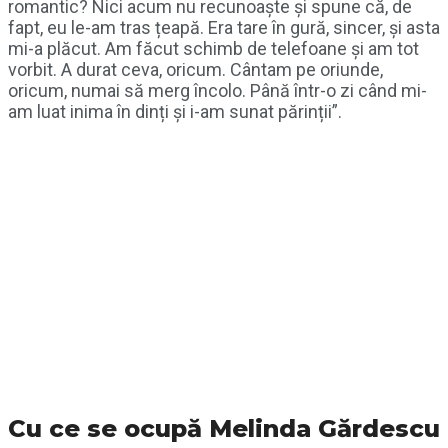
romantic? Nici acum nu recunoaște și spune că, de
fapt, eu le-am tras țeapă. Era tare în gură, sincer, și asta
mi-a plăcut. Am făcut schimb de telefoane și am tot
vorbit. A durat ceva, oricum. Cântam pe oriunde,
oricum, numai să merg încolo. Până într-o zi când mi-
am luat inima în dinți și i-am sunat părinții”.
Cu ce se ocupă Melinda Gărdescu