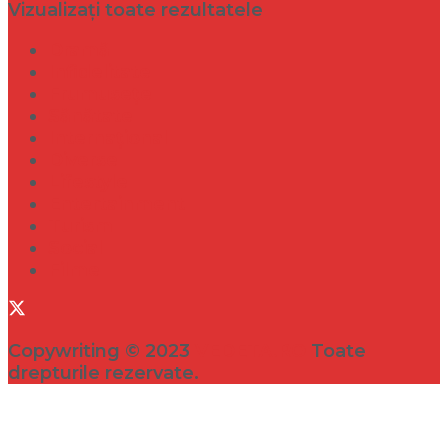
Vizualizați toate rezultatele
Dramă
Infidelitate
Frumusețe
Sănătate
Internațional
Diverse
Lifestyle
Entertainment
Turism
Social
Filme
Copywriting © 2023
VEDETA.RO
Toate
drepturile rezervate.