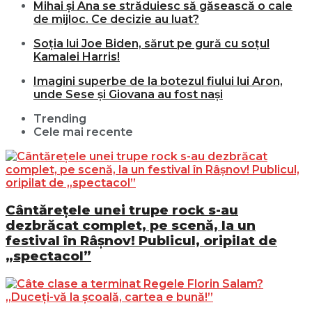
Mihai și Ana se străduiesc să găsească o cale
de mijloc. Ce decizie au luat?
Soția lui Joe Biden, sărut pe gură cu soțul
Kamalei Harris!
Imagini superbe de la botezul fiului lui Aron,
unde Sese și Giovana au fost nași
Trending
Cele mai recente
Cântărețele unei trupe rock s-au
dezbrăcat complet, pe scenă, la un
festival în Râșnov! Publicul, oripilat de
„spectacol”