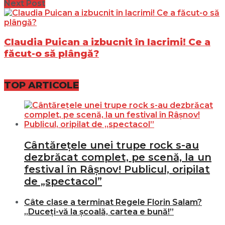
Next Post
Claudia Puican a izbucnit în lacrimi! Ce a
făcut-o să plângă?
TOP ARTICOLE
Cântărețele unei trupe rock s-au
dezbrăcat complet, pe scenă, la un
festival în Râșnov! Publicul, oripilat
de „spectacol”
Câte clase a terminat Regele Florin Salam?
„Duceți-vă la școală, cartea e bună!”