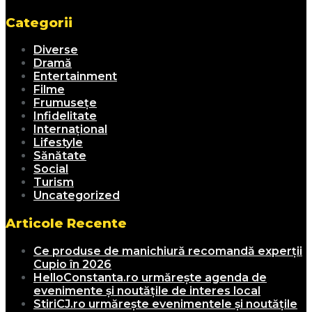
Categorii
Diverse
Dramă
Entertainment
Filme
Frumusețe
Infidelitate
Internațional
Lifestyle
Sănătate
Social
Turism
Uncategorized
Articole Recente
Ce produse de manichiură recomandă experții
Cupio în 2026
HelloConstanta.ro urmărește agenda de
evenimente și noutățile de interes local
StiriCJ.ro urmărește evenimentele și noutățile