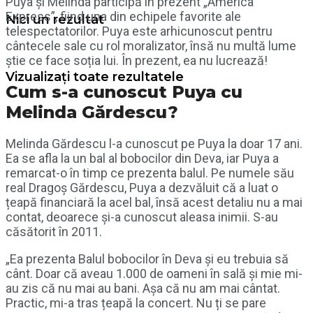
Puya și Melinda participă în prezent „America
Express”, fiind una din echipele favorite ale
Nici un rezultat
telespectatorilor. Puya este arhicunoscut pentru
cântecele sale cu rol moralizator, însă nu multă lume
știe ce face soția lui. În prezent, ea nu lucrează!
Vizualizați toate rezultatele
Cum s-a cunoscut Puya cu
Melinda Gărdescu?
Melinda Gărdescu l-a cunoscut pe Puya la doar 17 ani.
Ea se afla la un bal al bobocilor din Deva, iar Puya a
remarcat-o în timp ce prezenta balul. Pe numele său
real Dragoș Gărdescu, Puya a dezvăluit că a luat o
țeapă financiară la acel bal, însă acest detaliu nu a mai
contat, deoarece și-a cunoscut aleasa inimii. S-au
căsătorit în 2011.
„Ea prezenta Balul bobocilor în Deva și eu trebuia să
cânt. Doar că aveau 1.000 de oameni în sală și mie mi-
au zis că nu mai au bani. Așa că nu am mai cântat.
Practic, mi-a tras țeapă la concert. Nu ți se pare