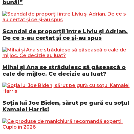
bună!”
Scandal de proporții între Liviu și Adrian.
De ce s-au certat și ce și-au spus
Mihai și Ana se străduiesc să găsească o
cale de mijloc. Ce decizie au luat?
Soția lui Joe Biden, sărut pe gură cu soțul
Kamalei Harris!