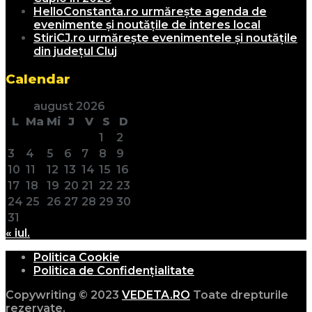
HelloConstanta.ro urmărește agenda de
evenimente și noutățile de interes local
StiriCJ.ro urmărește evenimentele și noutățile
din județul Cluj
Calendar
august 2026
L
Ma
Mi
J
V
S
D
1
2
3
4
5
6
7
8
9
10
11
12
13
14
15
16
17
18
19
20
21
22
23
24
25
26
27
28
29
30
31
« iul.
Politica Cookie
Politica de Confidențialitate
Copywriting © 2023
VEDETA.RO
Toate drepturile
rezervate.