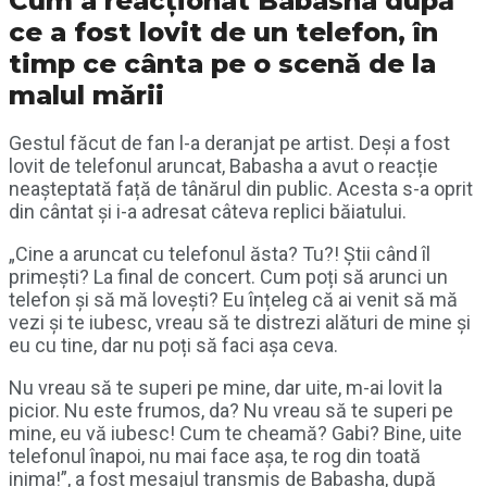
Cum a reacționat Babasha după
ce a fost lovit de un telefon, în
timp ce cânta pe o scenă de la
malul mării
Gestul făcut de fan l-a deranjat pe artist. Deși a fost
lovit de telefonul aruncat, Babasha a avut o reacție
neașteptată față de tânărul din public. Acesta s-a oprit
din cântat și i-a adresat câteva replici băiatului.
„Cine a aruncat cu telefonul ăsta? Tu?! Știi când îl
primești? La final de concert. Cum poți să arunci un
telefon și să mă lovești? Eu înțeleg că ai venit să mă
vezi și te iubesc, vreau să te distrezi alături de mine și
eu cu tine, dar nu poți să faci așa ceva.
Nu vreau să te superi pe mine, dar uite, m-ai lovit la
picior. Nu este frumos, da? Nu vreau să te superi pe
mine, eu vă iubesc! Cum te cheamă? Gabi? Bine, uite
telefonul înapoi, nu mai face așa, te rog din toată
inima!”, a fost mesajul transmis de Babasha, după