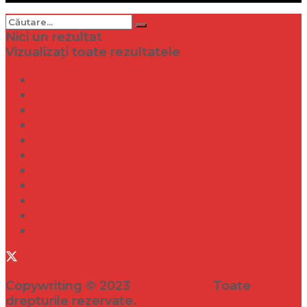
Nici un rezultat
Vizualizați toate rezultatele
Dramă
Infidelitate
Frumusețe
Sănătate
Internațional
Diverse
Lifestyle
Entertainment
Turism
Social
Filme
Copywriting © 2023
VEDETA.RO
Toate
drepturile rezervate.