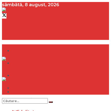
sâmbătă, 8 august, 2026
contact@vedeta.ro
Dramă
Infidelitate
Frumusețe
Sănătate
Dramă
Internațional