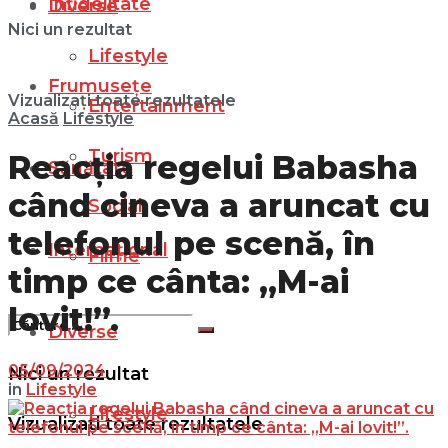
Infidelitate
Diverse
Nici un rezultat
Lifestyle
Frumusețe
Vizualizați toate rezultatele
Entertainment
Acasă
Lifestyle
Turism
Reacția regelui Babasha
Sănătate
când cineva a aruncat cu
Social
telefonul pe scenă, în
Internațional
Filme
timp ce cânta: „M-ai
lovit!”.
Diverse
05/09/2024
Nici un rezultat
in
Lifestyle
Lifestyle
Vizualizați toate rezultatele