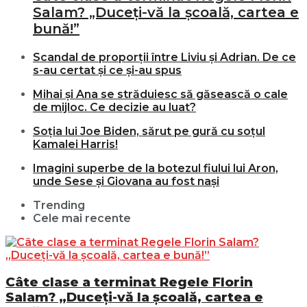
Salam? „Duceți-vă la școală, cartea e
bună!”
Scandal de proporții între Liviu și Adrian. De ce
s-au certat și ce și-au spus
Mihai și Ana se străduiesc să găsească o cale
de mijloc. Ce decizie au luat?
Soția lui Joe Biden, sărut pe gură cu soțul
Kamalei Harris!
Imagini superbe de la botezul fiului lui Aron,
unde Sese și Giovana au fost nași
Trending
Cele mai recente
Câte clase a terminat Regele Florin
Salam? „Duceți-vă la școală, cartea e