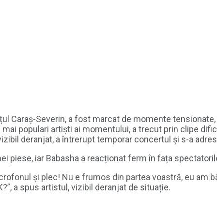
ul Caraș-Severin, a fost marcat de momente tensionate, d
 mai populari artiști ai momentului, a trecut prin clipe difi
vizibil deranjat, a întrerupt temporar concertul și s-a adres
nei piese, iar Babasha a reacționat ferm în fața spectatoril
crofonul și plec! Nu e frumos din partea voastră, eu am b
, a spus artistul, vizibil deranjat de situație.