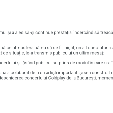
mul și a ales să-și continue prestația, încercând să treacă
upă ce atmosfera părea să se fi liniștit, un alt spectator a
at de situație, le-a transmis publicului un ultim mesaj:
ncertului și lăsând publicul surprins de modul în care s-a 
ha a colaborat deja cu artiști importanți și și-a construi
 deschiderea concertului Coldplay de la București, moment