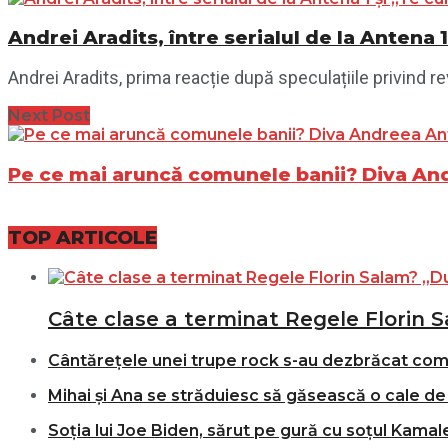
Andrei Aradits, între serialul de la Antena
Andrei Aradits, prima reacție după speculațiile privind 
Next Post
Pe ce mai aruncă comunele banii? Diva And
TOP ARTICOLE
Câte clase a terminat Regele Florin S
Cântărețele unei trupe rock s-au dezbrăcat comple
Mihai și Ana se străduiesc să găsească o cale de 
Soția lui Joe Biden, sărut pe gură cu soțul Kamale