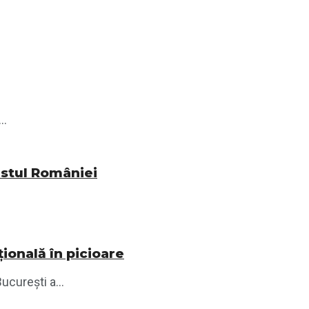
..
vestul României
ională în picioare
ucurești a...