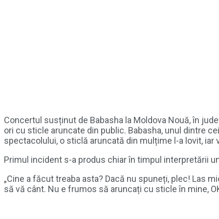
Concertul susținut de Babasha la Moldova Nouă, în județ
ori cu sticle aruncate din public. Babasha, unul dintre cei
spectacolului, o sticlă aruncată din mulțime l-a lovit, iar 
Primul incident s-a produs chiar în timpul interpretării u
„Cine a făcut treaba asta? Dacă nu spuneți, plec! Las mi
să vă cânt. Nu e frumos să aruncați cu sticle în mine, OK?”