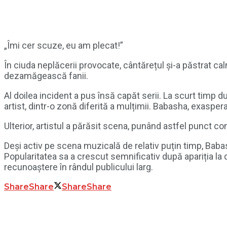
„Îmi cer scuze, eu am plecat!”
În ciuda neplăcerii provocate, cântărețul și-a păstrat cal
dezamăgească fanii.
Al doilea incident a pus însă capăt serii. La scurt timp d
artist, dintr-o zonă diferită a mulțimii. Babasha, exasper
Ulterior, artistul a părăsit scena, punând astfel punct co
Deși activ pe scena muzicală de relativ puțin timp, Babas
Popularitatea sa a crescut semnificativ după apariția la
recunoaștere în rândul publicului larg.
Share
Share
Share
Share