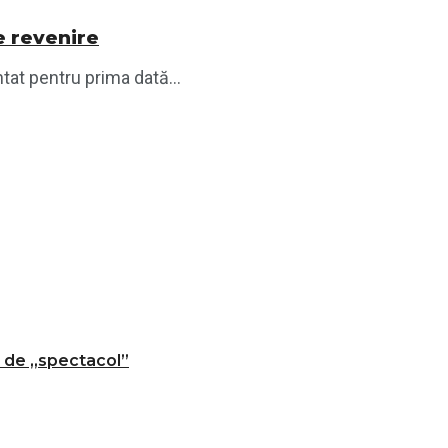
e revenire
tat pentru prima dată...
t de „spectacol”