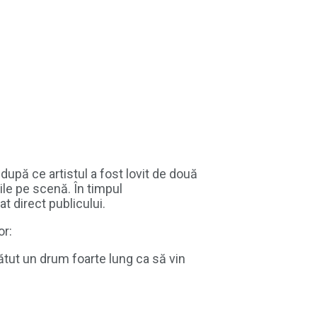
upă ce artistul a fost lovit de două
cile pe scenă. În timpul
at direct publicului.
or:
ătut un drum foarte lung ca să vin