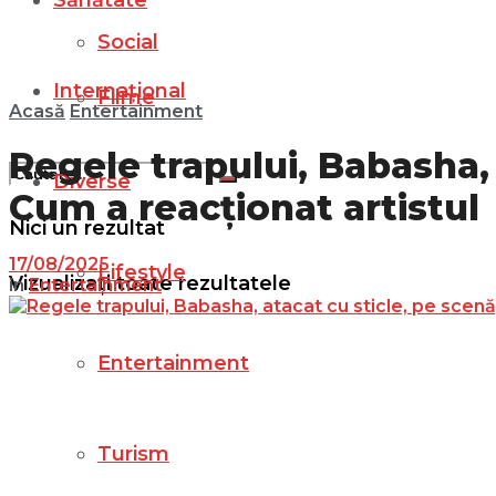
Sănătate
Social
Internațional
Filme
Acasă
Entertainment
Regele trapului, Babasha, 
Diverse
Cum a reacționat artistul
Nici un rezultat
17/08/2025
Lifestyle
Vizualizați toate rezultatele
in
Entertainment
Entertainment
Turism