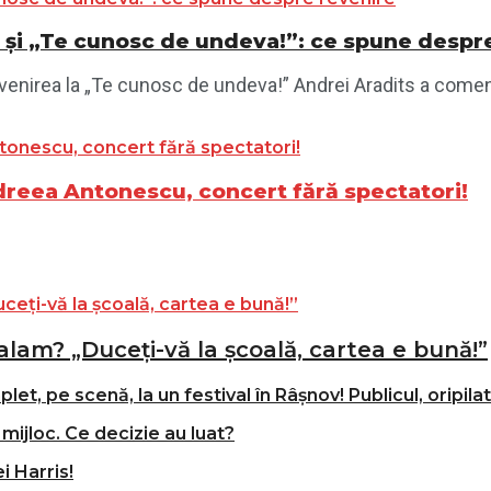
 1 și „Te cunosc de undeva!”: ce spune despr
revenirea la „Te cunosc de undeva!” Andrei Aradits a comen
reea Antonescu, concert fără spectatori!
alam? „Duceți-vă la școală, cartea e bună!”
t, pe scenă, la un festival în Râșnov! Publicul, oripila
mijloc. Ce decizie au luat?
i Harris!