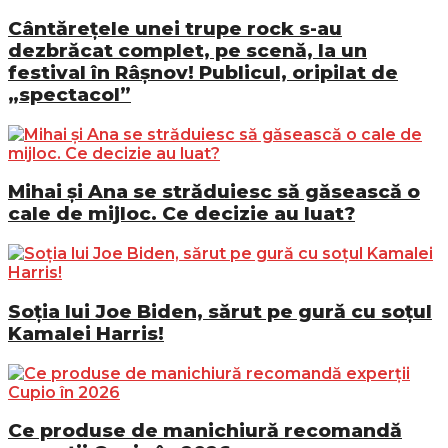
Cântărețele unei trupe rock s-au
dezbrăcat complet, pe scenă, la un
festival în Râșnov! Publicul, oripilat de
„spectacol”
Mihai și Ana se străduiesc să găsească o
cale de mijloc. Ce decizie au luat?
Soția lui Joe Biden, sărut pe gură cu soțul
Kamalei Harris!
Ce produse de manichiură recomandă