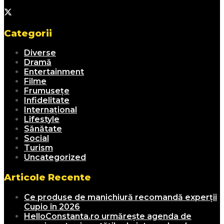
Categorii
Diverse
Dramă
Entertainment
Filme
Frumusețe
Infidelitate
Internațional
Lifestyle
Sănătate
Social
Turism
Uncategorized
Articole Recente
Ce produse de manichiură recomandă experții
Cupio în 2026
HelloConstanta.ro urmărește agenda de