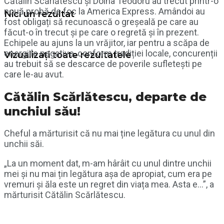
Cătălin Scărlătescu și Doina Teodoru au trecut printr-o
nouă probă de foc la America Express. Amândoi au
Nici un rezultat
fost obligați să recunoască o greșeală pe care au
făcut-o în trecut și pe care o regretă și în prezent.
Echipele au ajuns la un vrăjitor, iar pentru a scăpa de
energiile negative, conform tradiției locale, concurenții
Vizualizați toate rezultatele
au trebuit să se descarce de poverile sufletești pe
care le-au avut.
Cătălin Scărlătescu, departe de
unchiul său!
Cheful a mărturisit că nu mai ține legătura cu unul din
unchii săi.
„La un moment dat, m-am hârâit cu unul dintre unchii
mei și nu mai țin legătura așa de apropiat, cum era pe
vremuri și ăla este un regret din viața mea. Asta e…”, a
mărturisit Cătălin Scărlătescu.