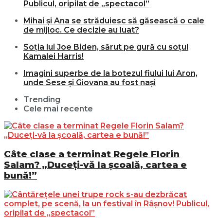
Publicul, oripilat de „spectacol”
Mihai și Ana se străduiesc să găsească o cale
de mijloc. Ce decizie au luat?
Soția lui Joe Biden, sărut pe gură cu soțul
Kamalei Harris!
Imagini superbe de la botezul fiului lui Aron,
unde Sese și Giovana au fost nași
Trending
Cele mai recente
Câte clase a terminat Regele Florin
Salam? „Duceți-vă la școală, cartea e
bună!”