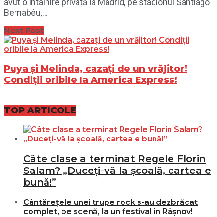
avut o întâlnire privată la Madrid, pe stadionul Santiago
Bernabéu,...
Next Post
Puya și Melinda, cazați de un vrăjitor!
Condiții oribile la America Express!
TOP ARTICOLE
Câte clase a terminat Regele Florin
Salam? „Duceți-vă la școală, cartea e
bună!”
Cântărețele unei trupe rock s-au dezbrăcat
complet, pe scenă, la un festival în Râșnov!