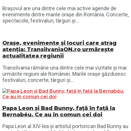
Brașovul are una dintre cele mai active agende de
evenimente dintre marile orașe din România. Concerte,
spectacole, festivaluri, târguri și...
Orașe, evenimente și locuri care atrag
atenția: TransilvaniaON.ro urmărește
actualitatea regiunii
Transilvania rămâne una dintre cele mai vizitate și mai
urmărite regiuni ale României. Marile orașe găzduiesc
festivaluri, concerte, târguri și...
Papa Leon și Bad Bunny, față în față la
Bernabéu. Ce au în comun cei doi
Papa Leon al XIV-lea și artistul portorican Bad Bunny au