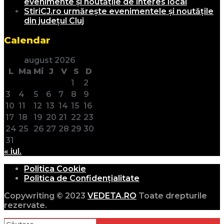
evenimente și noutățile de interes local
StiriCJ.ro urmărește evenimentele și noutățile
din județul Cluj
Calendar
august 2026
L
Ma
Mi
J
V
S
D
1
2
3
4
5
6
7
8
9
10
11
12
13
14
15
16
17
18
19
20
21
22
23
24
25
26
27
28
29
30
31
« iul.
Politica Cookie
Politica de Confidențialitate
Copywriting © 2023
VEDETA.RO
Toate drepturile
rezervate.