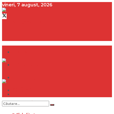
vineri, 7 august, 2026
contact@vedeta.ro
Dramă
Infidelitate
Frumusețe
Sănătate
Dramă
Internațional