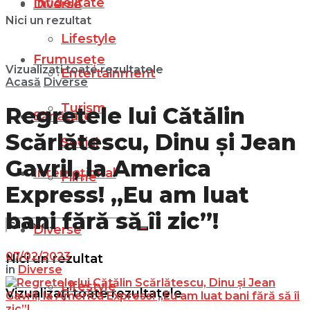
Infidelitate
Diverse
Nici un rezultat
Lifestyle
Frumusețe
Vizualizați toate rezultatele
Entertainment
Acasă
Diverse
Turism
Regretele lui Cătălin
Sănătate
Scărlătescu, Dinu și Jean
Social
Gavril, la America
Internațional
Filme
Express! „Eu am luat
bani fără să îi zic”!
Diverse
07/02/2023
Nici un rezultat
in
Diverse
Lifestyle
Vizualizați toate rezultatele