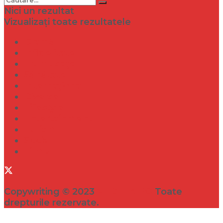
Nici un rezultat
Vizualizați toate rezultatele
Dramă
Infidelitate
Frumusețe
Sănătate
Internațional
Diverse
Lifestyle
Entertainment
Turism
Social
Filme
Copywriting © 2023
VEDETA.RO
Toate
drepturile rezervate.