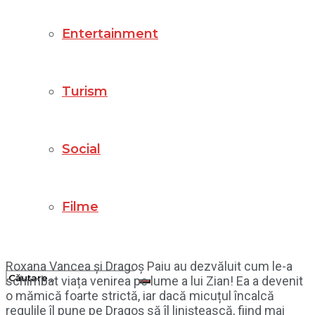
Entertainment
Turism
Social
Filme
Roxana Vancea și Dragoș Paiu au dezvăluit cum le-a
schimbat viața venirea pe lume a lui Zian! Ea a devenit
o mămică foarte strictă, iar dacă micuțul încalcă
regulile îl pune pe Dragoș să îl liniștească, fiind mai