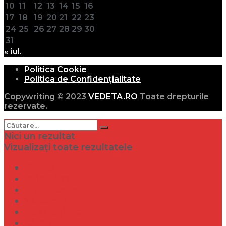
10
11
12
13
14
15
16
17
18
19
20
21
22
23
24
25
26
27
28
29
30
31
« iul.
Politica Cookie
Politica de Confidențialitate
Copywriting © 2023
VEDETA.RO
Toate drepturile
rezervate.
Nici un rezultat
Vizualizați toate rezultatele
Dramă
Infidelitate
Frumusețe
Sănătate
Internațional
Diverse