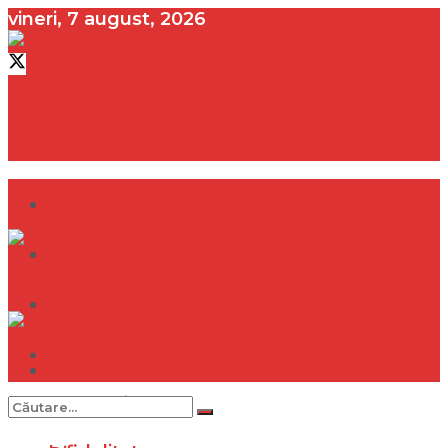
vineri, 7 august, 2026
contact@vedeta.ro
Dramă
Infidelitate
Frumusețe
Sănătate
Dramă
Internațional