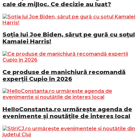
cale de mijloc. Ce decizie au luat?
Soția lui Joe Biden, sărut pe gură cu soțul
Kamalei Harris!
Ce produse de manichiură recomandă
experții Cupio în 2026
HelloConstanta.ro urmărește agenda de
evenimente și noutățile de interes local