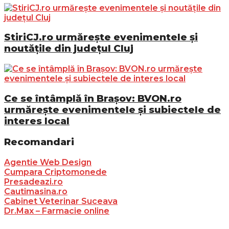
StiriCJ.ro urmărește evenimentele și
noutățile din județul Cluj
Ce se întâmplă în Brașov: BVON.ro
urmărește evenimentele și subiectele de
interes local
Recomandari
Agentie Web Design
Cumpara Criptomonede
Presadeazi.ro
Cautimasina.ro
Cabinet Veterinar Suceava
Dr.Max – Farmacie online