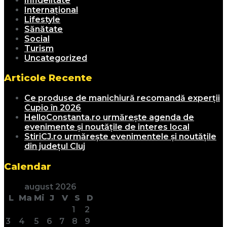
Infidelitate
Internațional
Lifestyle
Sănătate
Social
Turism
Uncategorized
Articole Recente
Ce produse de manichiură recomandă experții
Cupio în 2026
HelloConstanta.ro urmărește agenda de
evenimente și noutățile de interes local
StiriCJ.ro urmărește evenimentele și noutățile
din județul Cluj
Calendar
august 2026
L
Ma
Mi
J
V
S
D
1
2
3
4
5
6
7
8
9