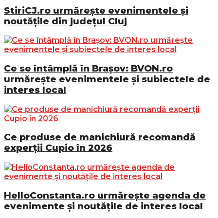
StiriCJ.ro urmărește evenimentele și
noutățile din județul Cluj
Ce se întâmplă în Brașov: BVON.ro
urmărește evenimentele și subiectele de
interes local
Ce produse de manichiură recomandă
experții Cupio în 2026
HelloConstanta.ro urmărește agenda de
evenimente și noutățile de interes local