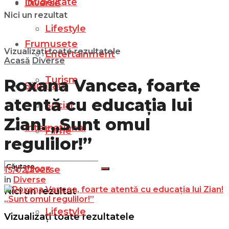
Infidelitate
Diverse
Nici un rezultat
Lifestyle
Frumusețe
Vizualizați toate rezultatele
Entertainment
Acasă
Diverse
Turism
Roxana Vancea, foarte
Sănătate
atentă cu educația lui
Social
Zian! „Sunt omul
Internațional
Filme
regulilor!”
Diverse
15/02/2023
in
Diverse
Nici un rezultat
Lifestyle
Vizualizați toate rezultatele