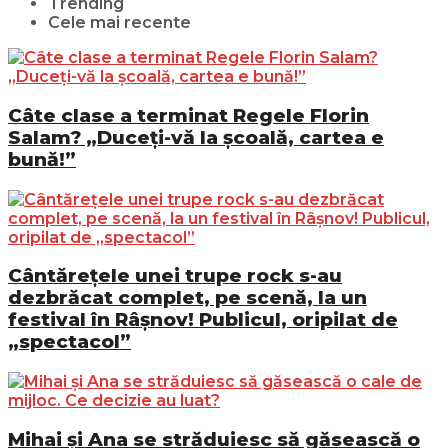
Trending
Cele mai recente
Câte clase a terminat Regele Florin
Salam? „Duceți-vă la școală, cartea e
bună!”
Cântărețele unei trupe rock s-au
dezbrăcat complet, pe scenă, la un
festival în Râșnov! Publicul, oripilat de
„spectacol”
Mihai și Ana se străduiesc să găsească o