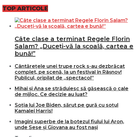
TOP ARTICOLE
Câte clase a terminat Regele Florin
Salam? „Duceți-vă la școală, cartea e
bună!”
Cântărețele unei trupe rock s-au dezbrăcat
complet, pe scenă, la un festival în Râșnov!
Publicul, oripilat de „spectacol”
Mihai și Ana se străduiesc să găsească o cale
de mijloc. Ce decizie au luat?
Soția lui Joe Biden, sărut pe gură cu soțul
Kamalei Harris!
Imagini superbe de la botezul fiului lui Aron,
unde Sese și Giovana au fost nași