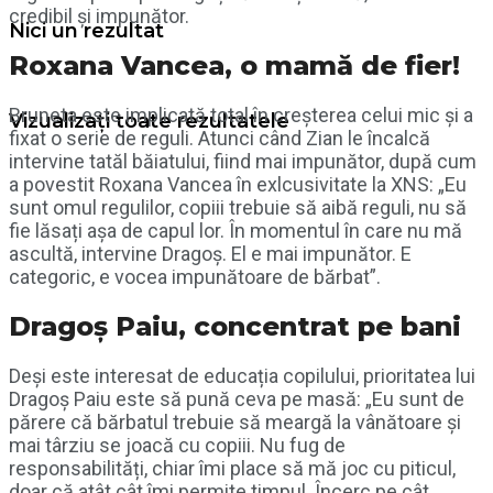
credibil și impunător.
Nici un rezultat
Roxana Vancea, o mamă de fier!
Bruneta este implicată total în creșterea celui mic și a
Vizualizați toate rezultatele
fixat o serie de reguli. Atunci când Zian le încalcă
intervine tatăl băiatului, fiind mai impunător, după cum
a povestit Roxana Vancea în exlcusivitate la XNS: „Eu
sunt omul regulilor, copiii trebuie să aibă reguli, nu să
fie lăsați așa de capul lor. În momentul în care nu mă
ascultă, intervine Dragoș. El e mai impunător. E
categoric, e vocea impunătoare de bărbat”.
Dragoș Paiu, concentrat pe bani
Deși este interesat de educația copilului, prioritatea lui
Dragoș Paiu este să pună ceva pe masă: „Eu sunt de
părere că bărbatul trebuie să meargă la vânătoare și
mai târziu se joacă cu copiii. Nu fug de
responsabilități, chiar îmi place să mă joc cu piticul,
doar că atât cât îmi permite timpul. Încerc pe cât