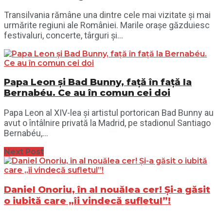
Transilvania rămâne una dintre cele mai vizitate și mai
urmărite regiuni ale României. Marile orașe găzduiesc
festivaluri, concerte, târguri și...
Papa Leon și Bad Bunny, față în față la
Bernabéu. Ce au în comun cei doi
Papa Leon al XIV-lea și artistul portorican Bad Bunny au
avut o întâlnire privată la Madrid, pe stadionul Santiago
Bernabéu,...
Next Post
Daniel Onoriu, în al nouălea cer! Și-a găsit
o iubită care „îi vindecă sufletul”!