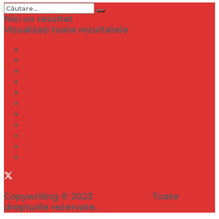
Nici un rezultat
Vizualizați toate rezultatele
Dramă
Infidelitate
Frumusețe
Sănătate
Internațional
Diverse
Lifestyle
Entertainment
Turism
Social
Filme
Copywriting © 2023
VEDETA.RO
Toate
drepturile rezervate.