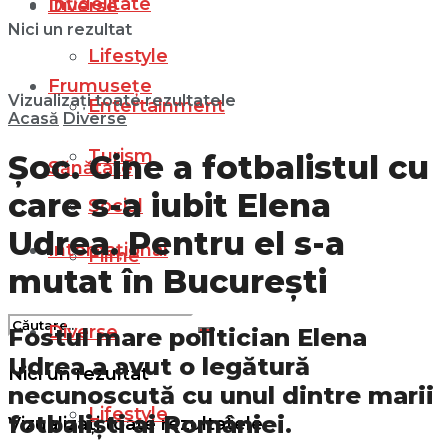
Infidelitate
Diverse
Nici un rezultat
Lifestyle
Frumusețe
Vizualizați toate rezultatele
Entertainment
Acasă
Diverse
Turism
Șoc. Cine a fotbalistul cu
Sănătate
care s-a iubit Elena
Social
Udrea. Pentru el s-a
Internațional
Filme
mutat în București
Diverse
Fostul mare politician Elena
Udrea a avut o legătură
Nici un rezultat
necunoscută cu unul dintre marii
Lifestyle
fotbaliști ai României.
Vizualizați toate rezultatele