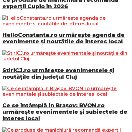
experții Cupio în 2026
HelloConstanta.ro urmărește agenda de
evenimente și noutățile de interes local
StiriCJ.ro urmărește evenimentele și
noutățile din județul Cluj
Ce se întâmplă în Brașov: BVON.ro
urmărește evenimentele și subiectele de
interes local