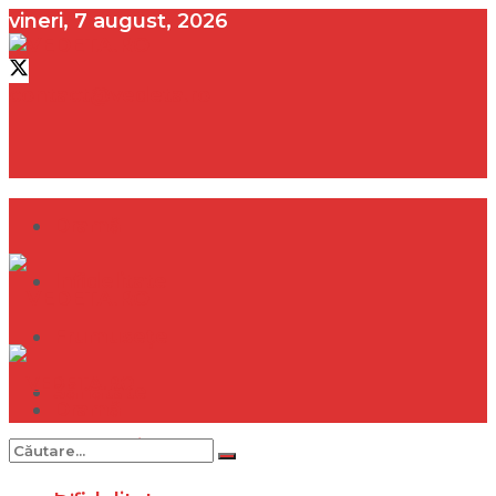
vineri, 7 august, 2026
contact@vedeta.ro
Dramă
Infidelitate
Frumusețe
Sănătate
Dramă
Internațional