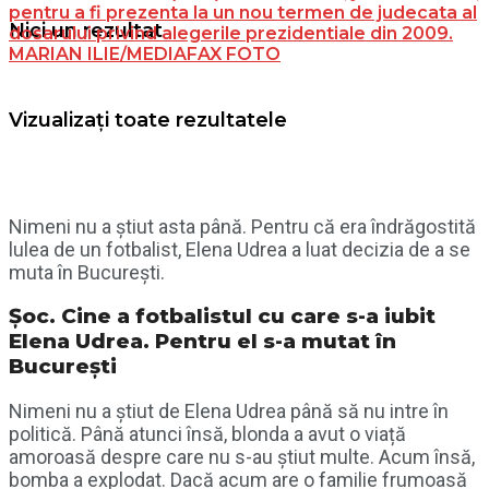
pentru a fi prezenta la un nou termen de judecata al
Nici un rezultat
dosarului privind alegerile prezidentiale din 2009.
MARIAN ILIE/MEDIAFAX FOTO
Vizualizați toate rezultatele
Nimeni nu a știut asta până. Pentru că era îndrăgostită
lulea de un fotbalist, Elena Udrea a luat decizia de a se
muta în București.
Șoc. Cine a fotbalistul cu care s-a iubit
Elena Udrea. Pentru el s-a mutat în
București
Nimeni nu a știut de Elena Udrea până să nu intre în
politică. Până atunci însă, blonda a avut o viață
amoroasă despre care nu s-au știut multe. Acum însă,
bomba a explodat. Dacă acum are o familie frumoasă