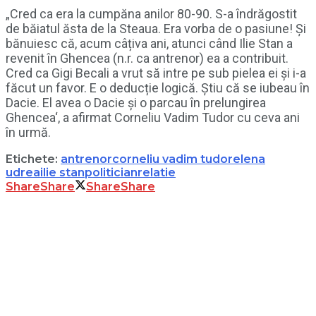
„Cred ca era la cumpăna anilor 80-90. S-a îndrăgostit
de băiatul ăsta de la Steaua. Era vorba de o pasiune! Și
bănuiesc că, acum câțiva ani, atunci când Ilie Stan a
revenit în Ghencea (n.r. ca antrenor) ea a contribuit.
Cred ca Gigi Becali a vrut să intre pe sub pielea ei și i-a
făcut un favor. E o deducție logică. Știu că se iubeau în
Dacie. El avea o Dacie și o parcau în prelungirea
Ghencea‘, a afirmat Corneliu Vadim Tudor cu ceva ani
în urmă.
Etichete:
antrenor
corneliu vadim tudor
elena
udrea
ilie stan
politician
relatie
Share
Share
Share
Share