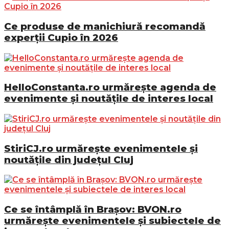
Ce produse de manichiură recomandă
experții Cupio în 2026
HelloConstanta.ro urmărește agenda de
evenimente și noutățile de interes local
StiriCJ.ro urmărește evenimentele și
noutățile din județul Cluj
Ce se întâmplă în Brașov: BVON.ro
urmărește evenimentele și subiectele de