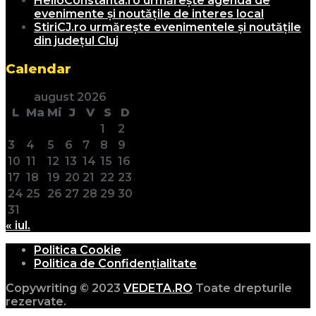
HelloConstanta.ro urmărește agenda de
evenimente și noutățile de interes local
StiriCJ.ro urmărește evenimentele și noutățile
din județul Cluj
Calendar
august 2026
L
Ma
Mi
J
V
S
D
1
2
3
4
5
6
7
8
9
10
11
12
13
14
15
16
17
18
19
20
21
22
23
24
25
26
27
28
29
30
31
« iul.
Politica Cookie
Politica de Confidențialitate
Copywriting © 2023
VEDETA.RO
Toate drepturile
rezervate.