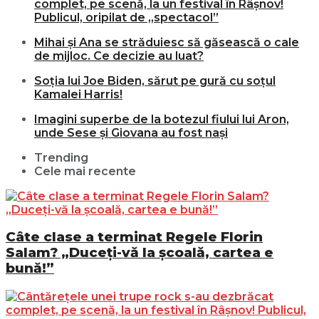
complet, pe scenă, la un festival în Râșnov!
Publicul, oripilat de „spectacol”
Mihai și Ana se străduiesc să găsească o cale
de mijloc. Ce decizie au luat?
Soția lui Joe Biden, sărut pe gură cu soțul
Kamalei Harris!
Imagini superbe de la botezul fiului lui Aron,
unde Sese și Giovana au fost nași
Trending
Cele mai recente
Câte clase a terminat Regele Florin
Salam? „Duceți-vă la școală, cartea e
bună!”