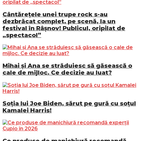
Cântărețele unei trupe rock s-au
dezbrăcat complet, pe scenă, la un
festival în Râșnov! Publicul, oripilat de
„spectacol”
Mihai și Ana se străduiesc să găsească o
cale de mijloc. Ce decizie au luat?
Soția lui Joe Biden, sărut pe gură cu soțul
Kamalei Harris!
Ce produse de manichiură recomandă