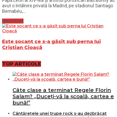
Papa Leon al XIV-lea și artistul portorican Bad Bunny au
avut o întâlnire privată la Madrid, pe stadionul Santiago
Bernabéu,...
Next Post
Este șocant ce s-a găsit sub perna lui
Cristian Cioacă
TOP ARTICOLE
Câte clase a terminat Regele Florin
Salam? „Duceți-vă la școală, cartea e
bună!”
Cântărețele unei trupe rock s-au dezbrăcat