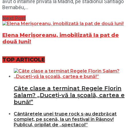
avut o întâlnire privată la Madrid, pe stadionul Santiago
Bernabéu,...
Next Post
Elena Merișoreanu, imobilizată la pat de
două luni!
TOP ARTICOLE
Câte clase a terminat Regele Florin
Salam? „Duceți-vă la școală, cartea e
bună!”
Cântărețele unei trupe rock s-au dezbrăcat
complet, pe scenă, la un festival în Râșnov!
Publicul, oripilat de „spectacol”