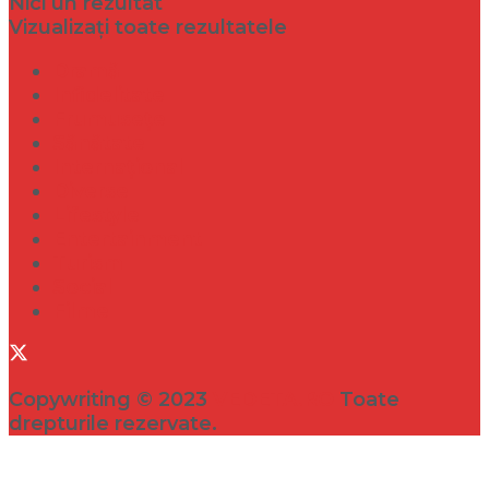
Nici un rezultat
Vizualizați toate rezultatele
Dramă
Infidelitate
Frumusețe
Sănătate
Internațional
Diverse
Lifestyle
Entertainment
Turism
Social
Filme
Copywriting © 2023
VEDETA.RO
Toate
drepturile rezervate.