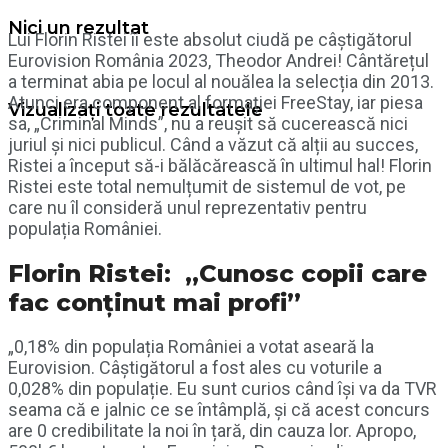
Nici un rezultat
Lui Florin Ristei îi este absolut ciudă pe câștigătorul
Eurovision România 2023, Theodor Andrei! Cântărețul
a terminat abia pe locul al nouălea la selecția din 2013.
Atunci era component al formației FreeStay, iar piesa
Vizualizați toate rezultatele
sa, „Criminal Minds”, nu a reușit să cucerească nici
juriul și nici publicul. Când a văzut că alții au succes,
Ristei a început să-i bălăcărească în ultimul hal! Florin
Ristei este total nemulțumit de sistemul de vot, pe
care nu îl consideră unul reprezentativ pentru
populația României.
Florin Ristei: „Cunosc copii care
fac conținut mai profi”
„0,18% din populația României a votat aseară la
Eurovision. Câștigătorul a fost ales cu voturile a
0,028% din populație. Eu sunt curios când își va da TVR
seama că e jalnic ce se întâmplă, și că acest concurs
are 0 credibilitate la noi în țară, din cauza lor. Apropo,