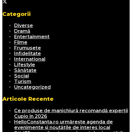
Categorii
Diverse
Dramă
Entertainment
Filme
Frumusețe
Infidelitate
Internațional
Lifestyle
Sănătate
Social
Turism
Uncategorized
Articole Recente
Ce produse de manichiură recomandă experții
Cupio în 2026
HelloConstanta.ro urmărește agenda de
evenimente și noutățile de interes local