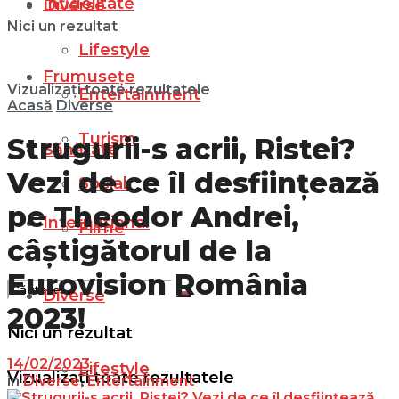
Infidelitate
Diverse
Nici un rezultat
Lifestyle
Frumusețe
Vizualizați toate rezultatele
Entertainment
Acasă
Diverse
Turism
Strugurii-s acrii, Ristei?
Sănătate
Vezi de ce îl desființează
Social
pe Theodor Andrei,
Internațional
Filme
câștigătorul de la
Eurovision România
Diverse
2023!
Nici un rezultat
14/02/2023
Lifestyle
Vizualizați toate rezultatele
in
Diverse
,
Entertainment