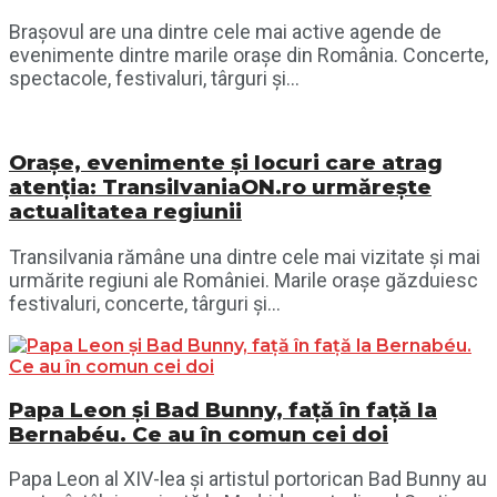
Brașovul are una dintre cele mai active agende de
evenimente dintre marile orașe din România. Concerte,
spectacole, festivaluri, târguri și...
Orașe, evenimente și locuri care atrag
atenția: TransilvaniaON.ro urmărește
actualitatea regiunii
Transilvania rămâne una dintre cele mai vizitate și mai
urmărite regiuni ale României. Marile orașe găzduiesc
festivaluri, concerte, târguri și...
Papa Leon și Bad Bunny, față în față la
Bernabéu. Ce au în comun cei doi
Papa Leon al XIV-lea și artistul portorican Bad Bunny au