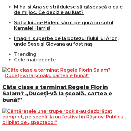
Mihai și Ana se străduiesc să găsească o cale
de mijloc. Ce decizie au luat?
Soția lui Joe Biden, sărut pe gură cu soțul
Kamalei Harris!
Imagini superbe de la botezul fiului lui Aron,
unde Sese și Giovana au fost nași
Trending
Cele mai recente
Câte clase a terminat Regele Florin
Salam? „Duceți-vă la școală, cartea e
bună!”