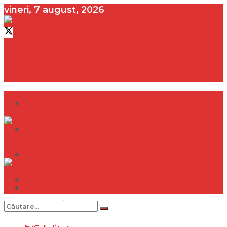
vineri, 7 august, 2026
contact@vedeta.ro
Dramă
Infidelitate
Frumusețe
Sănătate
Dramă
Internațional