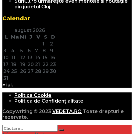
StiriCJ.ro urmărește evenimentele și noutățile
din județul Cluj
Calendar
august 2026
L
Ma
Mi
J
V
S
D
1
2
3
4
5
6
7
8
9
10
11
12
13
14
15
16
17
18
19
20
21
22
23
24
25
26
27
28
29
30
31
« iul.
Politica Cookie
Politica de Confidențialitate
Copywriting © 2023
VEDETA.RO
Toate drepturile
rezervate.