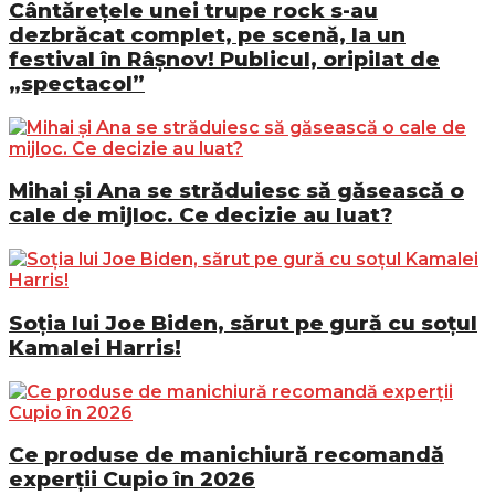
Cântărețele unei trupe rock s-au
dezbrăcat complet, pe scenă, la un
festival în Râșnov! Publicul, oripilat de
„spectacol”
Mihai și Ana se străduiesc să găsească o
cale de mijloc. Ce decizie au luat?
Soția lui Joe Biden, sărut pe gură cu soțul
Kamalei Harris!
Ce produse de manichiură recomandă
experții Cupio în 2026