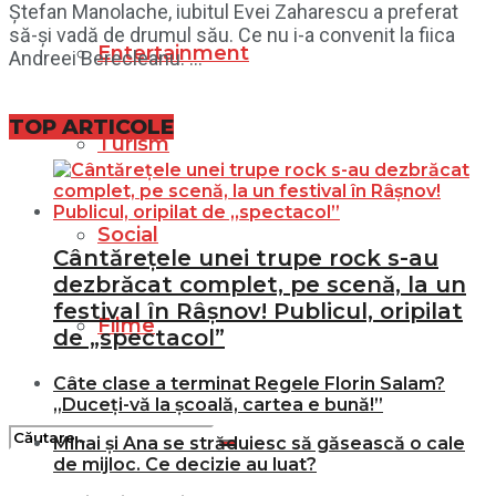
Ștefan Manolache, iubitul Evei Zaharescu a preferat
să-și vadă de drumul său. Ce nu i-a convenit la fiica
Entertainment
Andreei Berecleanu. ...
TOP ARTICOLE
Turism
Social
Cântărețele unei trupe rock s-au
dezbrăcat complet, pe scenă, la un
festival în Râșnov! Publicul, oripilat
Filme
de „spectacol”
Câte clase a terminat Regele Florin Salam?
„Duceți-vă la școală, cartea e bună!”
Mihai și Ana se străduiesc să găsească o cale
de mijloc. Ce decizie au luat?