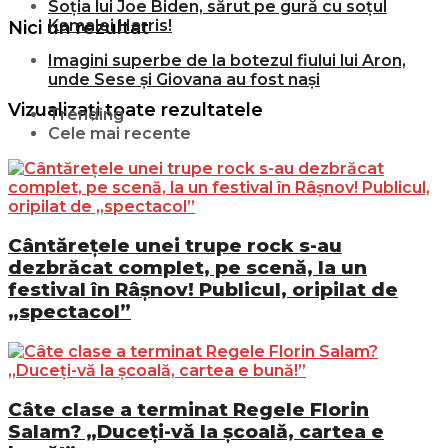
Soția lui Joe Biden, sărut pe gură cu soțul
Kamalei Harris!
Nici un rezultat
Imagini superbe de la botezul fiului lui Aron,
unde Sese și Giovana au fost nași
Vizualizați toate rezultatele
Trending
Cele mai recente
Cântărețele unei trupe rock s-au
dezbrăcat complet, pe scenă, la un
festival în Râșnov! Publicul, oripilat de
„spectacol”
Câte clase a terminat Regele Florin
Salam? „Duceți-vă la școală, cartea e