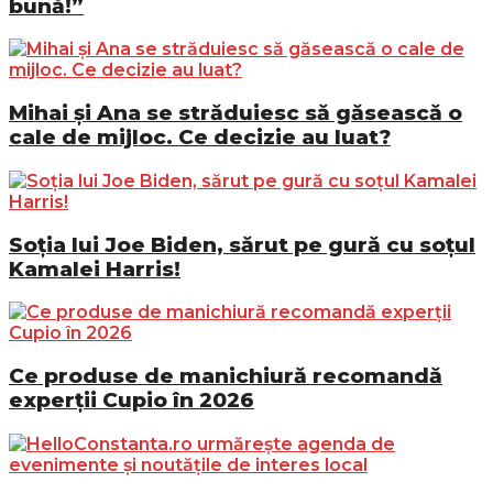
bună!”
Mihai și Ana se străduiesc să găsească o
cale de mijloc. Ce decizie au luat?
Soția lui Joe Biden, sărut pe gură cu soțul
Kamalei Harris!
Ce produse de manichiură recomandă
experții Cupio în 2026