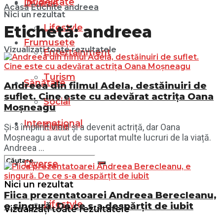
Infidelitate
Diverse
Acasă
Etichite
andreea
Nici un rezultat
Lifestyle
Etichetă:
andreea
Frumusețe
Vizualizați toate rezultatele
Entertainment
Turism
Sănătate
Andreea din filmul Adela, destăinuiri de
suflet. Cine este cu adevărat actrița Oana
Social
Moșneagu
Internațional
Filme
Și-a împlinit visul și a devenit actriță, dar Oana
Moșneagu a avut de suportat multe lucruri de la viață.
Andreea ...
Diverse
Nici un rezultat
Fiica prezentatoarei Andreea Berecleanu,
Lifestyle
e singură. De ce s-a despărțit de iubit
Vizualizați toate rezultatele