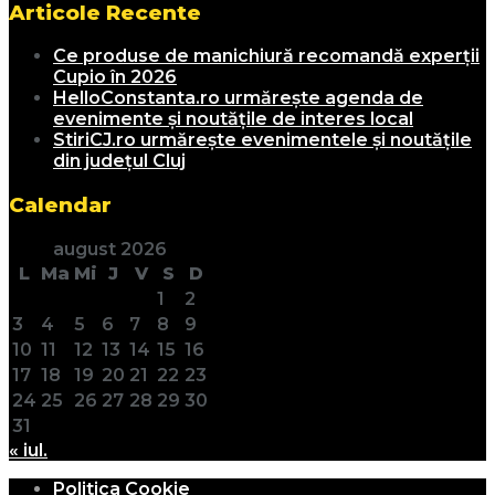
Articole Recente
Ce produse de manichiură recomandă experții
Cupio în 2026
HelloConstanta.ro urmărește agenda de
evenimente și noutățile de interes local
StiriCJ.ro urmărește evenimentele și noutățile
din județul Cluj
Calendar
august 2026
L
Ma
Mi
J
V
S
D
1
2
3
4
5
6
7
8
9
10
11
12
13
14
15
16
17
18
19
20
21
22
23
24
25
26
27
28
29
30
31
« iul.
Politica Cookie