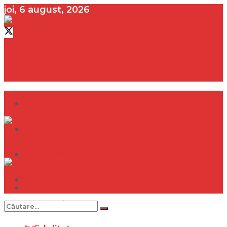
joi, 6 august, 2026
contact@vedeta.ro
Dramă
Infidelitate
Frumusețe
Sănătate
Dramă
Internațional