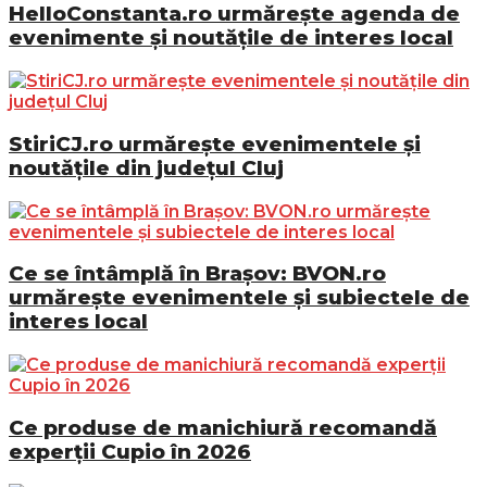
HelloConstanta.ro urmărește agenda de
evenimente și noutățile de interes local
StiriCJ.ro urmărește evenimentele și
noutățile din județul Cluj
Ce se întâmplă în Brașov: BVON.ro
urmărește evenimentele și subiectele de
interes local
Ce produse de manichiură recomandă
experții Cupio în 2026