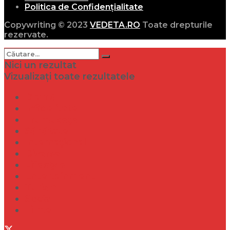
Politica de Confidențialitate
Copywriting © 2023
VEDETA.RO
Toate drepturile
rezervate.
Nici un rezultat
Vizualizați toate rezultatele
Dramă
Infidelitate
Frumusețe
Sănătate
Internațional
Diverse
Lifestyle
Entertainment
Turism
Social
Filme