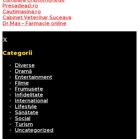
Presadeazi.ro
Cautimasina.ro
Cabinet Veterinar Suceava
Dr.Max – Farmacie online
Categorii
Diverse
Dramă
Entertainment
Filme
Frumusețe
Infidelitate
Internațional
Lifestyle
Sănătate
Social
Turism
Uncategorized