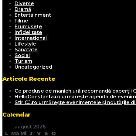
Diverse
Dramă
Entertainment
Filme
Frumusețe
Infidelitate
Internațional
Lifestyle
Sănătate
Social
Turism
Uncategorized
Articole Recente
Ce produse de manichiură recomandă experții C
HelloConstanta.ro urmărește agenda de evenimen
StiriCJ.ro urmărește evenimentele și noutățile din
Calendar
august 2026
L
Ma
Mi
J
V
S
D