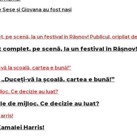
e Sese și Giovana au fost nași
complet, pe scenă, la un festival în Râșnov! 
„Duceți-vă la școală, cartea e bună!”
le de mijloc. Ce decizie au luat?
Kamalei Harris!