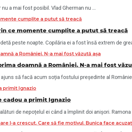
r nu a mai fost posibil. Vlad Gherman nu ...
rin ce momente cumplite a putut să treacă
etă peste noapte. Copilăria ei a fost însă extrem de grea.
 prima doamnă a României. N-a mai fost văzu
ajuns să facă acum soția fostului președinte al României.
 cadou a primit Ignazio
ături de nepoțelul ei când a împlinit doi anișori. Ramona .