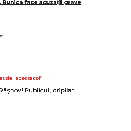
l. Bunica face acuzații grave
”
âșnov! Publicul, oripilat