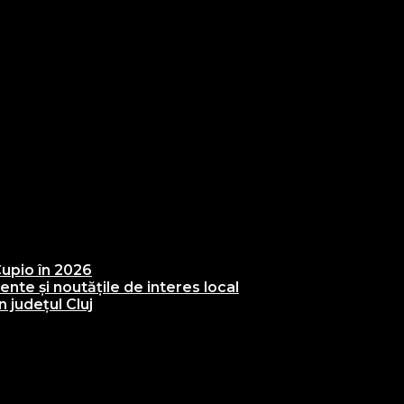
upio în 2026
te și noutățile de interes local
 județul Cluj