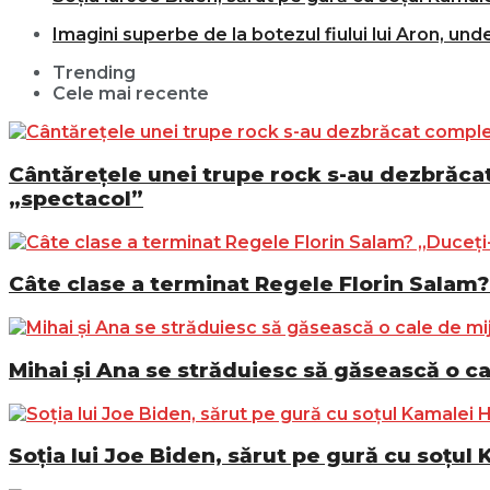
Imagini superbe de la botezul fiului lui Aron, und
Trending
Cele mai recente
Cântărețele unei trupe rock s-au dezbrăcat 
„spectacol”
Câte clase a terminat Regele Florin Salam? 
Mihai și Ana se străduiesc să găsească o ca
Soția lui Joe Biden, sărut pe gură cu soțul 