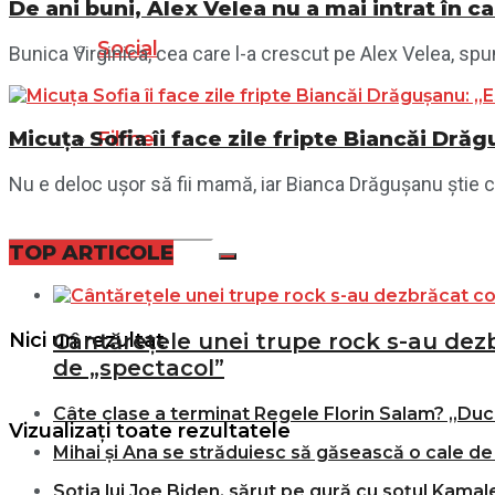
De ani buni, Alex Velea nu a mai intrat în c
Social
Bunica Virginica, cea care l-a crescut pe Alex Velea, spun
Micuța Sofia îi face zile fripte Biancăi Dr
Filme
Nu e deloc ușor să fii mamă, iar Bianca Drăgușanu știe cel
TOP ARTICOLE
Nici un rezultat
Cântărețele unei trupe rock s-au dezbr
de „spectacol”
Câte clase a terminat Regele Florin Salam? „Duce
Vizualizați toate rezultatele
Mihai și Ana se străduiesc să găsească o cale de 
Soția lui Joe Biden, sărut pe gură cu soțul Kamale