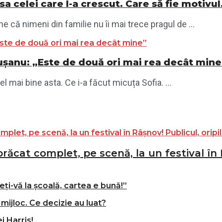
asa celei care l-a crescut. Care să fie motivu
e că nimeni din familie nu îi mai trece pragul de ...
ăgușanu: „Este de două ori mai rea decât mine
 mai bine asta. Ce i-a făcut micuța Sofia. ...
ăcat complet, pe scenă, la un festival în R
ți-vă la școală, cartea e bună!”
mijloc. Ce decizie au luat?
i Harris!