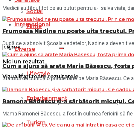
Sănătate
Medicii au făcut tot ce au putut pentru a-i salva viața, da
Social
Internațional
Filme
Frumoasa Nadine nu poate uita trecutul. P
După ce a absolvit Școala vedetelor, Nadine a devenit ved
Diverse
Nici un rezultat
Cum a ajuns să arate Maria Băsescu, fosta
Lifestyle
Vizualizați toate rezultatele
Statutul de bunică o prinde bine pe Maria Băsescu. Ce a 
Entertainment
Ramona Bădescu și-a sărbătorit micuțul. Ce
Mama Ramonei Bădescu a fost în culmea fericirii să fie al
Turism