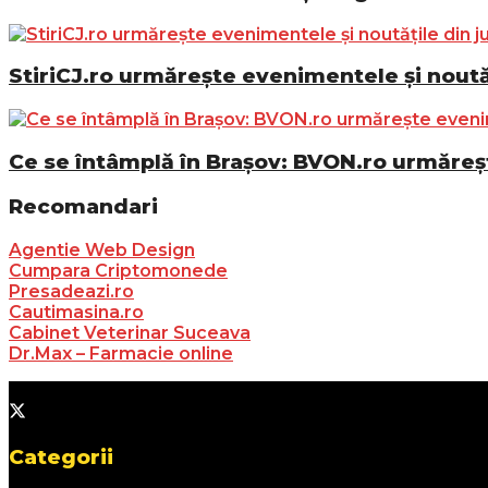
StiriCJ.ro urmărește evenimentele și noutăț
Ce se întâmplă în Brașov: BVON.ro urmăreșt
Recomandari
Agentie Web Design
Cumpara Criptomonede
Presadeazi.ro
Cautimasina.ro
Cabinet Veterinar Suceava
Dr.Max – Farmacie online
Categorii