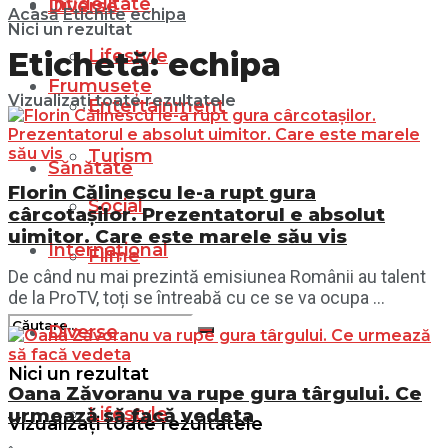
Infidelitate
Diverse
Acasă
Etichite
echipa
Nici un rezultat
Lifestyle
Etichetă:
echipa
Frumusețe
Vizualizați toate rezultatele
Entertainment
Turism
Sănătate
Florin Călinescu le-a rupt gura
Social
cârcotașilor. Prezentatorul e absolut
uimitor. Care este marele său vis
Internațional
Filme
De când nu mai prezintă emisiunea Românii au talent
de la ProTV, toți se întreabă cu ce se va ocupa ...
Diverse
Nici un rezultat
Oana Zăvoranu va rupe gura târgului. Ce
Lifestyle
urmează să facă vedeta
Vizualizați toate rezultatele