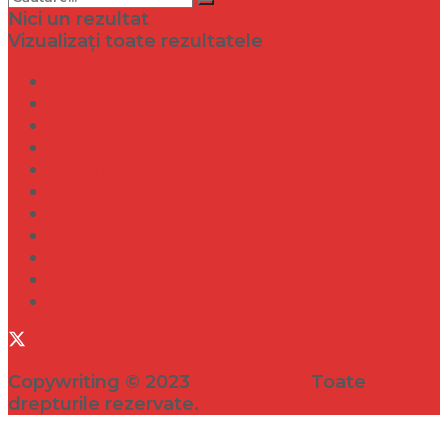
Nici un rezultat
Vizualizați toate rezultatele
Dramă
Infidelitate
Frumusețe
Sănătate
Internațional
Diverse
Lifestyle
Entertainment
Turism
Social
Filme
Copywriting © 2023
VEDETA.RO
Toate
drepturile rezervate.