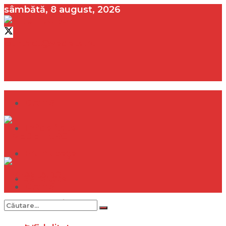
sâmbătă, 8 august, 2026
contact@vedeta.ro
Dramă
Infidelitate
Frumusețe
Sănătate
Dramă
Internațional