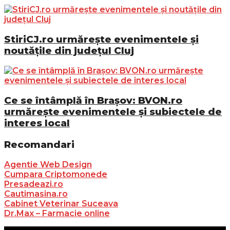
StiriCJ.ro urmărește evenimentele și
noutățile din județul Cluj
Ce se întâmplă în Brașov: BVON.ro
urmărește evenimentele și subiectele de
interes local
Recomandari
Agentie Web Design
Cumpara Criptomonede
Presadeazi.ro
Cautimasina.ro
Cabinet Veterinar Suceava
Dr.Max – Farmacie online