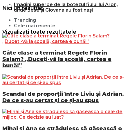
Imagini superbe de la botezul fiului lui Aron,
Nici un rezultat
unde Sese și Giovana au fost nași
Trending
Cele mai recente
Vizualizați toate rezultatele
Câte clase a terminat Regele Florin
Salam? „Duceți-vă la școală, cartea e
bună!”
Scandal de proporții între Liviu și Adrian.
De ce s-au certat și ce și-au spus
Mihai și Ana se străduiesc să găsească o