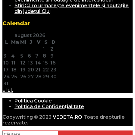
StiriCJ.ro urmărește evenimentele și noutățile
din județul Cluj
Calendar
august 2026
L
Ma
Mi
J
V
S
D
1
2
3
4
5
6
7
8
9
10
11
12
13
14
15
16
17
18
19
20
21
22
23
24
25
26
27
28
29
30
31
« iul.
Politica Cookie
Politica de Confidențialitate
Copywriting © 2023
VEDETA.RO
Toate drepturile
rezervate.