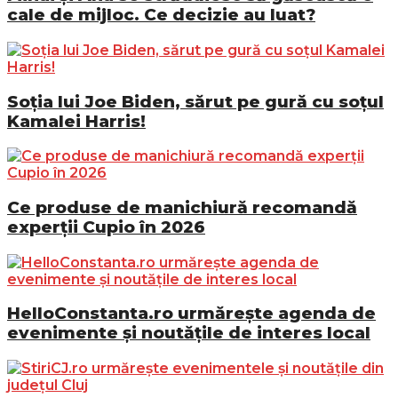
cale de mijloc. Ce decizie au luat?
Soția lui Joe Biden, sărut pe gură cu soțul
Kamalei Harris!
Ce produse de manichiură recomandă
experții Cupio în 2026
HelloConstanta.ro urmărește agenda de
evenimente și noutățile de interes local