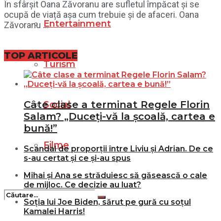
În sfârșit Oana Zăvoranu are sufletul împăcat și se
ocupă de viață așa cum trebuie și de afaceri. Oana
Entertainment
Zăvoranu ...
TOP ARTICOLE
Turism
Câte clase a terminat Regele Florin
Social
Salam? „Duceți-vă la școală, cartea e
bună!”
Filme
Scandal de proporții între Liviu și Adrian. De ce
s-au certat și ce și-au spus
Mihai și Ana se străduiesc să găsească o cale
de mijloc. Ce decizie au luat?
Soția lui Joe Biden, sărut pe gură cu soțul
Kamalei Harris!