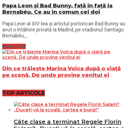
Papa Leon și Bad Bunny, față în față la
Bernabéu. Ce au în comun cei doi
Papa Leon al XIV-lea și artistul portorican Bad Bunny au
avut o întâlnire privată la Madrid, pe stadionul Santiago
Bernabéu,...
Next Post
Din ce trăiește Marina Voica după o viață
pe scenă. De unde provine venitul ei
TOP ARTICOLE
Câte clase a terminat Regele Florin