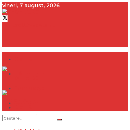
vineri, 7 august, 2026
contact@vedeta.ro
Dramă
Infidelitate
Frumusețe
Sănătate
Dramă
Internațional