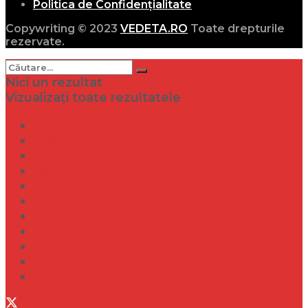
Politica de Confidențialitate
Copywriting © 2023
VEDETA.RO
Toate drepturile
rezervate.
Nici un rezultat
Vizualizați toate rezultatele
Dramă
Infidelitate
Frumusețe
Sănătate
Internațional
Diverse
Lifestyle
Entertainment
Turism
Social
Filme