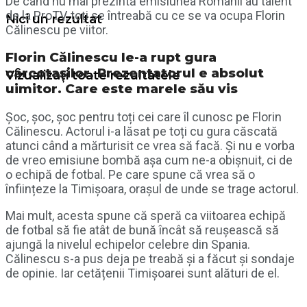
De când nu mai prezintă emisiunea Românii au talent
de la ProTV, toți se întreabă cu ce se va ocupa Florin
Nici un rezultat
Călinescu pe viitor.
Florin Călinescu le-a rupt gura
cârcotașilor. Prezentatorul e absolut
Vizualizați toate rezultatele
uimitor. Care este marele său vis
Șoc, șoc, șoc pentru toți cei care îl cunosc pe Florin
Călinescu. Actorul i-a lăsat pe toți cu gura căscată
atunci când a mărturisit ce vrea să facă. Și nu e vorba
de vreo emisiune bombă așa cum ne-a obișnuit, ci de
o echipă de fotbal. Pe care spune că vrea să o
înființeze la Timișoara, orașul de unde se trage actorul.
Mai mult, acesta spune că speră ca viitoarea echipă
de fotbal să fie atât de bună încât să reușească să
ajungă la nivelul echipelor celebre din Spania.
Călinescu s-a pus deja pe treabă și a făcut și sondaje
de opinie. Iar cetățenii Timișoarei sunt alături de el.