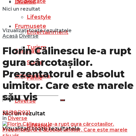
Infidelitate
Diverse
Nici un rezultat
Lifestyle
Frumusețe
Vizualizați toate rezultatele
Entertainment
Acasă
Diverse
Turism
Florin Călinescu le-a rupt
Sănătate
gura cârcotașilor.
Social
Prezentatorul e absolut
Internațional
Filme
uimitor. Care este marele
său vis
Diverse
22/08/2021
Nici un rezultat
in
Diverse
Lifestyle
Vizualizați toate rezultatele