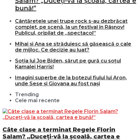
Salam? „Duceți-vă la școală, cartea e
bună!”
Cântărețele unei trupe rock s-au dezbrăcat
complet, pe scenă, la un festival în Râșnov!
Publicul, oripilat de „spectacol”
Mihai și Ana se străduiesc să găsească o cale
de mijloc. Ce decizie au luat?
Soția lui Joe Biden, sărut pe gură cu soțul
Kamalei Harris!
Imagini superbe de la botezul fiului lui Aron,
unde Sese și Giovana au fost nași
Trending
Cele mai recente
Câte clase a terminat Regele Florin
Salam? „Duceți-vă la școală, cartea e