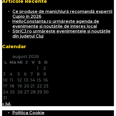
Articole Recente
Ce produse de manichiură recomandă experții
Cupio în 2026
HelloConstanta.ro urmărește agenda de
evenimente și noutățile de interes local
StiriCJ.ro urmărește evenimentele și noutățile
din județul Cluj
Calendar
august 2026
L
Ma
Mi
J
V
S
D
1
2
3
4
5
6
7
8
9
10
11
12
13
14
15
16
17
18
19
20
21
22
23
24
25
26
27
28
29
30
31
« iul.
Politica Cookie