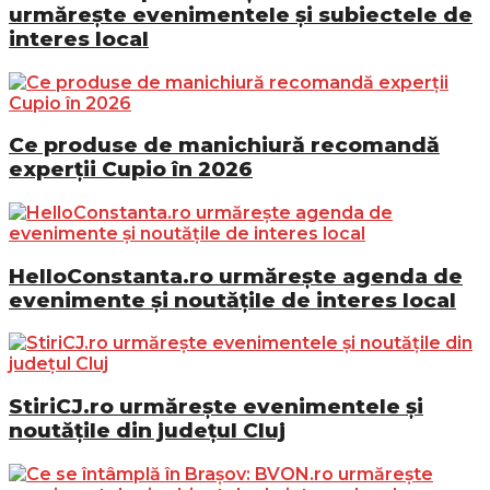
urmărește evenimentele și subiectele de
interes local
Ce produse de manichiură recomandă
experții Cupio în 2026
HelloConstanta.ro urmărește agenda de
evenimente și noutățile de interes local
StiriCJ.ro urmărește evenimentele și
noutățile din județul Cluj