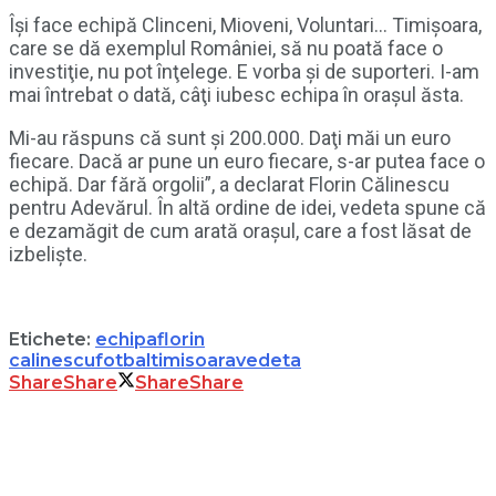
Îşi face echipă Clinceni, Mioveni, Voluntari… Timişoara,
care se dă exemplul României, să nu poată face o
investiţie, nu pot înţelege. E vorba şi de suporteri. I-am
mai întrebat o dată, câţi iubesc echipa în oraşul ăsta.
Mi-au răspuns că sunt şi 200.000. Daţi măi un euro
fiecare. Dacă ar pune un euro fiecare, s-ar putea face o
echipă. Dar fără orgolii”, a declarat Florin Călinescu
pentru Adevărul. În altă ordine de idei, vedeta spune că
e dezamăgit de cum arată orașul, care a fost lăsat de
izbeliște.
Etichete:
echipa
florin
calinescu
fotbal
timisoara
vedeta
Share
Share
Share
Share