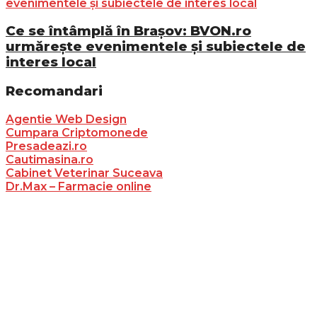
Ce se întâmplă în Brașov: BVON.ro
urmărește evenimentele și subiectele de
interes local
Recomandari
Agentie Web Design
Cumpara Criptomonede
Presadeazi.ro
Cautimasina.ro
Cabinet Veterinar Suceava
Dr.Max – Farmacie online