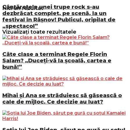
Cântărețele unei trupe rock s-au
Nici un rezultat
dezbrăcat complet, pe scenă, la un
festival în Râșnov! Publicul, oripilat de
„spectacol”
Vizualizați toate rezultatele
Câte clase a terminat Regele Florin
Salam? „Duceți-vă la școală, cartea e
bună!”
Mihai și Ana se străduiesc să găsească o
cale de mijloc. Ce decizie au luat?
Soția lui Joe Biden, sărut pe gură cu soțul