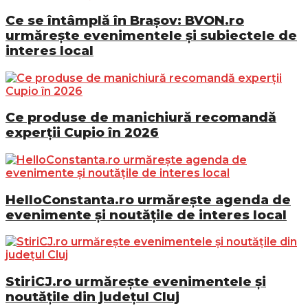
Ce se întâmplă în Brașov: BVON.ro
urmărește evenimentele și subiectele de
interes local
Ce produse de manichiură recomandă
experții Cupio în 2026
HelloConstanta.ro urmărește agenda de
evenimente și noutățile de interes local
StiriCJ.ro urmărește evenimentele și
noutățile din județul Cluj