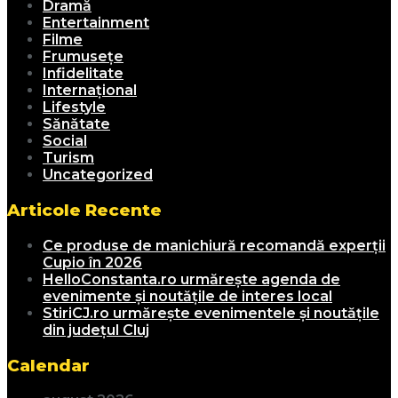
Dramă
Entertainment
Filme
Frumusețe
Infidelitate
Internațional
Lifestyle
Sănătate
Social
Turism
Uncategorized
Articole Recente
Ce produse de manichiură recomandă experții
Cupio în 2026
HelloConstanta.ro urmărește agenda de
evenimente și noutățile de interes local
StiriCJ.ro urmărește evenimentele și noutățile
din județul Cluj
Calendar