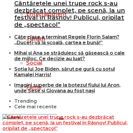
Cântărețele unei trupe rock s-au
dezbrăcat complet, pe scenă, la un
Entertainment
festival în Râșnov! Publicul, oripilat
de „spectacol”
Câte clase a terminat Regele Florin Salam?
Turism
„Duceți-vă la școală, cartea e bună!”
Mihai și Ana se străduiesc să găsească o cale
de mijloc. Ce decizie au luat?
Social
Soția lui Joe Biden, sărut pe gură cu soțul
Kamalei Harris!
Imagini superbe de la botezul fiului lui Aron,
Filme
unde Sese și Giovana au fost nași
Trending
Cele mai recente