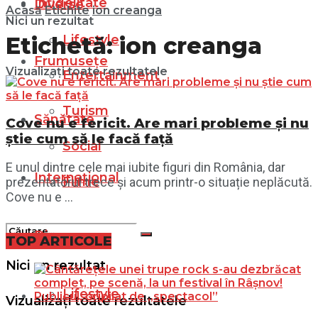
Infidelitate
Diverse
Acasă
Etichite
ion creanga
Nici un rezultat
Lifestyle
Etichetă:
ion creanga
Frumusețe
Vizualizați toate rezultatele
Entertainment
Turism
Sănătate
Cove nu e fericit. Are mari probleme și nu
știe cum să le facă față
Social
E unul dintre cele mai iubite figuri din România, dar
Internațional
Filme
prezentatorul trece și acum printr-o situație neplăcută.
Cove nu e ...
Diverse
TOP ARTICOLE
Nici un rezultat
Lifestyle
Vizualizați toate rezultatele