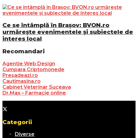
Ce se întâmplă în Brașov: BVON.ro
urmărește evenimentele și subiectele de
interes local
Recomandari
Agentie Web Design
Cumpara Criptomonede
Presadeazi.ro
Cautimasina.ro
Cabinet Veterinar Suceava
Dr.Max – Farmacie online
Categorii
Diverse