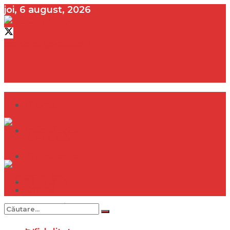
joi, 6 august, 2026
contact@vedeta.ro
Dramă
Infidelitate
Frumusețe
Sănătate
Dramă
Internațional