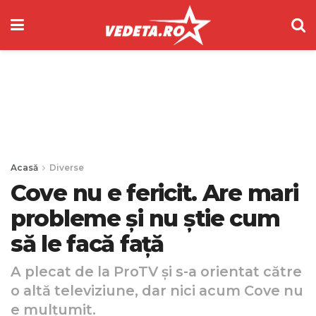
Acasă
Diverse
Cove nu e fericit. Are mari
probleme și nu știe cum
să le facă față
A plecat de la ProTV și s-a orientat către
o altă televiziune, dar nici acum Cove nu
e mulțumit.