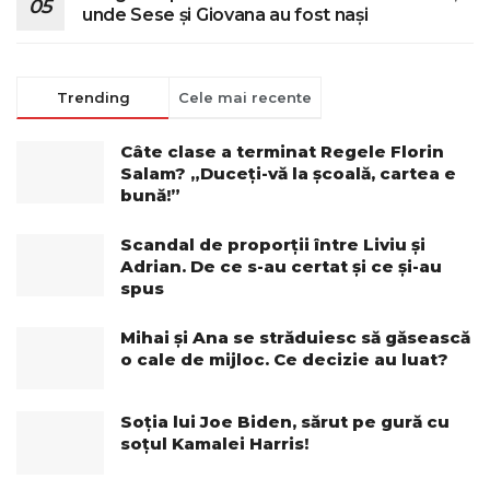
unde Sese și Giovana au fost nași
Trending
Cele mai recente
Câte clase a terminat Regele Florin
Salam? „Duceți-vă la școală, cartea e
bună!”
Scandal de proporții între Liviu și
Adrian. De ce s-au certat și ce și-au
spus
Mihai și Ana se străduiesc să găsească
o cale de mijloc. Ce decizie au luat?
Soția lui Joe Biden, sărut pe gură cu
soțul Kamalei Harris!