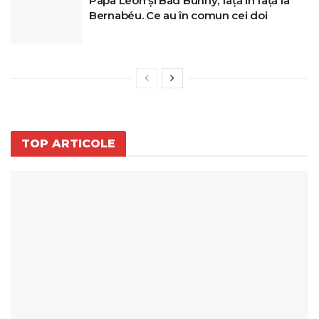
Papa Leon și Bad Bunny, față în față la
Bernabéu. Ce au în comun cei doi
TOP ARTICOLE