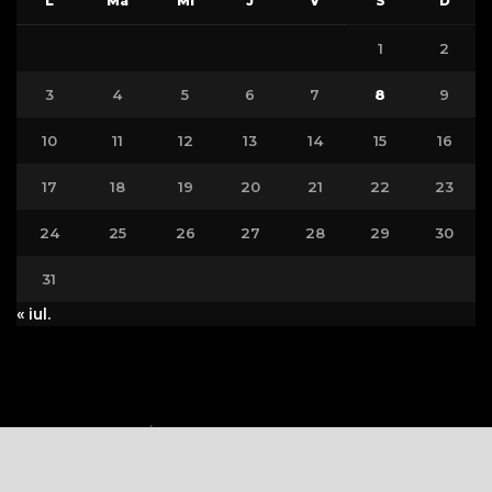
L
Ma
Mi
J
V
S
D
1
2
3
4
5
6
7
8
9
10
11
12
13
14
15
16
17
18
19
20
21
22
23
24
25
26
27
28
29
30
31
« iul.
Politica Cookie
Politica de Confidențialitate
Copywriting © 2023
VEDETA.RO
Toate drepturile rezervate.