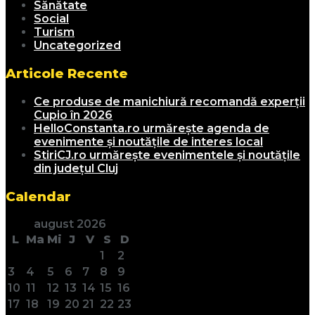
Sănătate
Social
Turism
Uncategorized
Articole Recente
Ce produse de manichiură recomandă experții
Cupio în 2026
HelloConstanta.ro urmărește agenda de
evenimente și noutățile de interes local
StiriCJ.ro urmărește evenimentele și noutățile
din județul Cluj
Calendar
august 2026
L
Ma
Mi
J
V
S
D
1
2
3
4
5
6
7
8
9
10
11
12
13
14
15
16
17
18
19
20
21
22
23