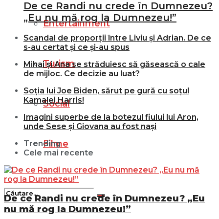
De ce Randi nu crede în Dumnezeu?
„Eu nu mă rog la Dumnezeu!”
Entertainment
Scandal de proporții între Liviu și Adrian. De ce
s-au certat și ce și-au spus
Turism
Mihai și Ana se străduiesc să găsească o cale
de mijloc. Ce decizie au luat?
Soția lui Joe Biden, sărut pe gură cu soțul
Kamalei Harris!
Social
Imagini superbe de la botezul fiului lui Aron,
unde Sese și Giovana au fost nași
Filme
Trending
Cele mai recente
De ce Randi nu crede în Dumnezeu? „Eu
nu mă rog la Dumnezeu!”