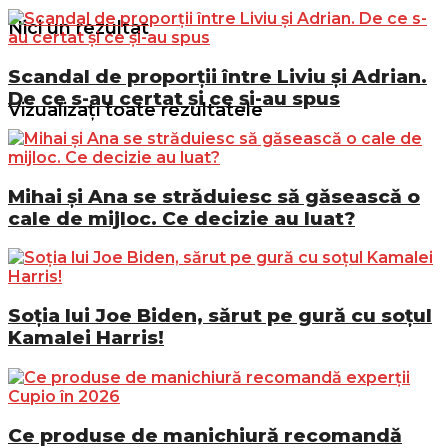
Nici un rezultat
Scandal de proporții între Liviu și Adrian.
De ce s-au certat și ce și-au spus
Vizualizați toate rezultatele
Mihai și Ana se străduiesc să găsească o
cale de mijloc. Ce decizie au luat?
Soția lui Joe Biden, sărut pe gură cu soțul
Kamalei Harris!
Ce produse de manichiură recomandă