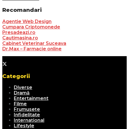
Recomandari
Agentie Web Design
Cumpara Criptomonede
Presadeazi.ro
Cautimasina.ro
Cabinet Veterinar Suceava
Dr.Max – Farmacie online
Categorii
Diverse
Dramă
Entertainment
Filme
Frumusețe
Infidelitate
Internațional
Lifestyle