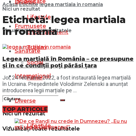
Infidelitate
Diverse
Acasă
Etichite
legea martiala in romania
Nici un rezultat
Lifestyle
Etichetă:
legea martiala
Frumusețe
in romania
Vizualizați toate rezultatele
Entertainment
Turism
Sănătate
Legea marțială în România – ce presupune
Social
și în ce condiții poți părăsi țara
Internațional
Filme
Joi, 24 februarie 2022, a fost instaurată legea marțială
în Ucraina. Președintele Volodimir Zelenski a anunțat
introducerea legii marțiale pe ...
Diverse
TOP ARTICOLE
Nici un rezultat
Lifestyle
Vizualizați toate rezultatele