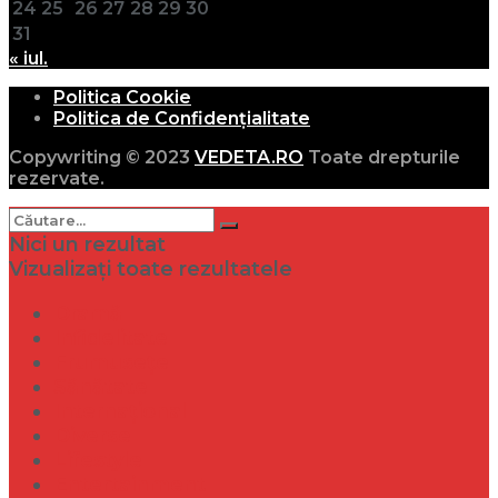
24
25
26
27
28
29
30
31
« iul.
Politica Cookie
Politica de Confidențialitate
Copywriting © 2023
VEDETA.RO
Toate drepturile
rezervate.
Nici un rezultat
Vizualizați toate rezultatele
Dramă
Infidelitate
Frumusețe
Sănătate
Internațional
Diverse
Lifestyle
Entertainment