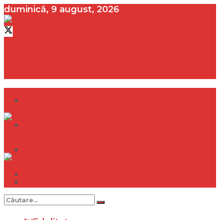
duminică, 9 august, 2026
contact@vedeta.ro
Dramă
Infidelitate
Frumusețe
Sănătate
Dramă
Internațional