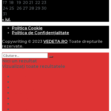
17
18
19
20
21
22
23
24
25
26
27
28
29
30
31
« iul.
Politica Cookie
Politica de Confidențialitate
Copywriting © 2023
VEDETA.RO
Toate drepturile
rezervate.
Nici un rezultat
Vizualizați toate rezultatele
Dramă
Infidelitate
Frumusețe
Sănătate
Internațional
Diverse
Lifestyle