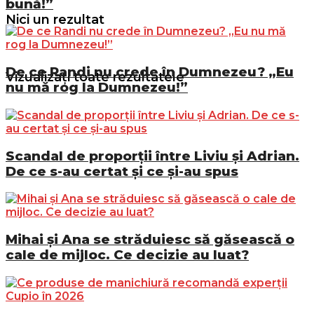
bună!”
Nici un rezultat
De ce Randi nu crede în Dumnezeu? „Eu
Vizualizați toate rezultatele
nu mă rog la Dumnezeu!”
Scandal de proporții între Liviu și Adrian.
De ce s-au certat și ce și-au spus
Mihai și Ana se străduiesc să găsească o
cale de mijloc. Ce decizie au luat?