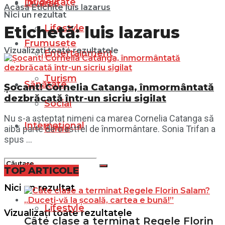
Infidelitate
Diverse
Acasă
Etichite
luis lazarus
Nici un rezultat
Lifestyle
Etichetă:
luis lazarus
Frumusețe
Vizualizați toate rezultatele
Entertainment
Turism
Sănătate
Șocant! Cornelia Catanga, înmormântată
dezbrăcată într-un sicriu sigilat
Social
Nu s-a așteptat nimeni ca marea Cornelia Catanga să
Internațional
Filme
aibă parte de o astfel de înmormântare. Sonia Trifan a
spus ...
Diverse
TOP ARTICOLE
Nici un rezultat
Lifestyle
Vizualizați toate rezultatele
Câte clase a terminat Regele Florin