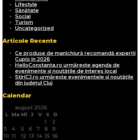
Lifestyle
Sănătate
Social
Turism
Uncategorized
Articole Recente
Ce produse de manichiură recomandă experții
Cupio în 2026
HelloConstanta.ro urmărește agenda de
evenimente și noutățile de interes local
StiriCJ.ro urmărește evenimentele și noutățile
din județul Cluj
Calendar
august 2026
L
Ma
Mi
J
V
S
D
1
2
3
4
5
6
7
8
9
10
11
12
13
14
15
16