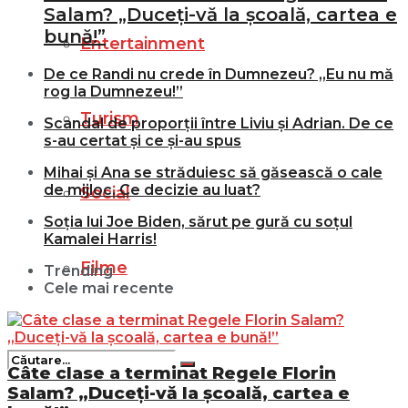
Salam? „Duceți-vă la școală, cartea e
bună!”
Entertainment
De ce Randi nu crede în Dumnezeu? „Eu nu mă
rog la Dumnezeu!”
Turism
Scandal de proporții între Liviu și Adrian. De ce
s-au certat și ce și-au spus
Mihai și Ana se străduiesc să găsească o cale
de mijloc. Ce decizie au luat?
Social
Soția lui Joe Biden, sărut pe gură cu soțul
Kamalei Harris!
Filme
Trending
Cele mai recente
Câte clase a terminat Regele Florin
Salam? „Duceți-vă la școală, cartea e