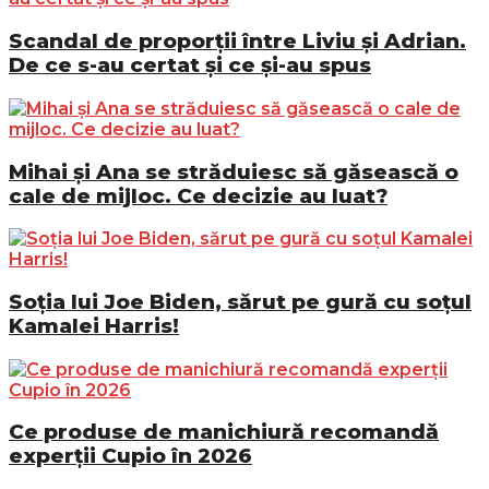
Scandal de proporții între Liviu și Adrian.
De ce s-au certat și ce și-au spus
Mihai și Ana se străduiesc să găsească o
cale de mijloc. Ce decizie au luat?
Soția lui Joe Biden, sărut pe gură cu soțul
Kamalei Harris!
Ce produse de manichiură recomandă
experții Cupio în 2026