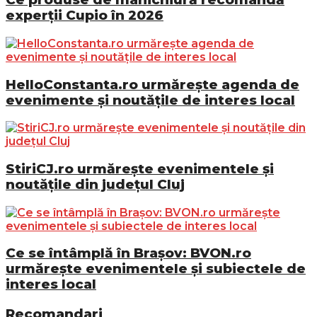
experții Cupio în 2026
HelloConstanta.ro urmărește agenda de
evenimente și noutățile de interes local
StiriCJ.ro urmărește evenimentele și
noutățile din județul Cluj
Ce se întâmplă în Brașov: BVON.ro
urmărește evenimentele și subiectele de
interes local
Recomandari