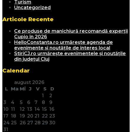
Turism
Uncategorized
Articole Recente
Ce produse de manichiură recomandă experții
Cupio în 2026
HelloConstanta.ro urmărește agenda de
evenimente și noutățile de interes local
StiriCJ.ro urmărește evenimentele și noutățile
din județul Cluj
Calendar
august 2026
L
Ma
Mi
J
V
S
D
1
2
3
4
5
6
7
8
9
10
11
12
13
14
15
16
17
18
19
20
21
22
23
24
25
26
27
28
29
30
31