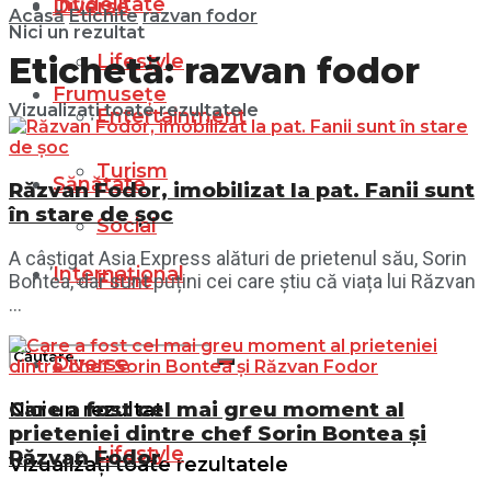
Infidelitate
Diverse
Acasă
Etichite
razvan fodor
Nici un rezultat
Lifestyle
Etichetă:
razvan fodor
Frumusețe
Vizualizați toate rezultatele
Entertainment
Turism
Sănătate
Răzvan Fodor, imobilizat la pat. Fanii sunt
în stare de șoc
Social
A câștigat Asia Express alături de prietenul său, Sorin
Internațional
Filme
Bontea, dar sunt puțini cei care știu că viața lui Răzvan
...
Diverse
Care a fost cel mai greu moment al
Nici un rezultat
prieteniei dintre chef Sorin Bontea și
Lifestyle
Răzvan Fodor
Vizualizați toate rezultatele