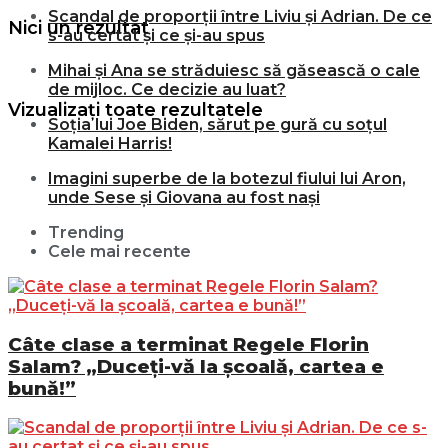
Scandal de proporții între Liviu și Adrian. De ce
Nici un rezultat
s-au certat și ce și-au spus
Mihai și Ana se străduiesc să găsească o cale
de mijloc. Ce decizie au luat?
Vizualizați toate rezultatele
Soția lui Joe Biden, sărut pe gură cu soțul
Kamalei Harris!
Imagini superbe de la botezul fiului lui Aron,
unde Sese și Giovana au fost nași
Trending
Cele mai recente
Câte clase a terminat Regele Florin
Salam? „Duceți-vă la școală, cartea e
bună!”