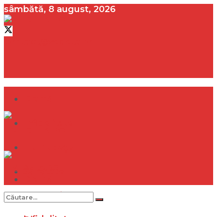
sâmbătă, 8 august, 2026
contact@vedeta.ro
Dramă
Infidelitate
Frumusețe
Sănătate
Dramă
Internațional