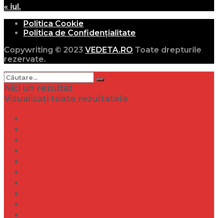
« iul.
Politica Cookie
Politica de Confidențialitate
Copywriting © 2023
VEDETA.RO
Toate drepturile
rezervate.
Nici un rezultat
Vizualizați toate rezultatele
Dramă
Infidelitate
Frumusețe
Sănătate
Internațional
Diverse
Lifestyle
Entertainment
Turism
Social