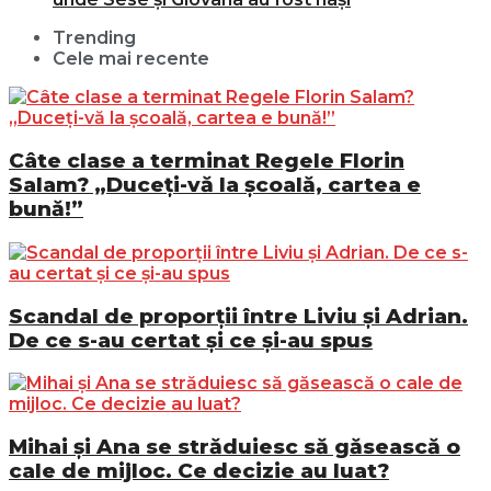
Trending
Cele mai recente
Câte clase a terminat Regele Florin
Salam? „Duceți-vă la școală, cartea e
bună!”
Scandal de proporții între Liviu și Adrian.
De ce s-au certat și ce și-au spus
Mihai și Ana se străduiesc să găsească o
cale de mijloc. Ce decizie au luat?