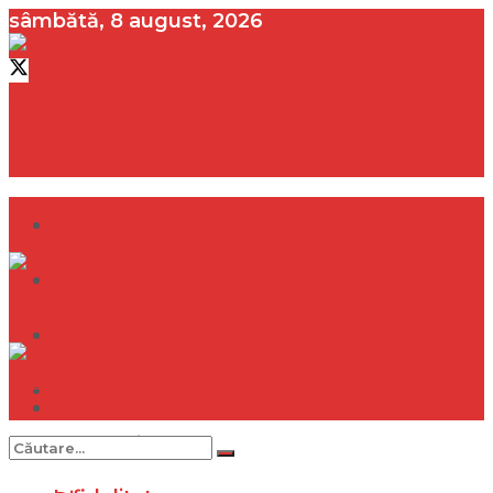
sâmbătă, 8 august, 2026
contact@vedeta.ro
Dramă
Infidelitate
Frumusețe
Sănătate
Dramă
Internațional