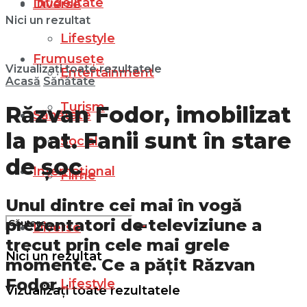
Infidelitate
Diverse
Nici un rezultat
Lifestyle
Frumusețe
Vizualizați toate rezultatele
Entertainment
Acasă
Sănătate
Turism
Răzvan Fodor, imobilizat
Sănătate
la pat. Fanii sunt în stare
Social
de șoc
Internațional
Filme
Unul dintre cei mai în vogă
prezentatori de televiziune a
Diverse
trecut prin cele mai grele
Nici un rezultat
momente. Ce a pățit Răzvan
Fodor.
Lifestyle
Vizualizați toate rezultatele