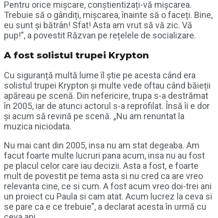
Pentru orice mișcare, conștientizați-vă mișcarea.
Trebuie să o gândiți, mișcarea, înainte să o faceți. Bine,
eu sunt și bătrân! Sfat! Asta am vrut să vă zic. Vă
pup!”, a povestit Răzvan pe rețelele de socializare.
A fost solistul trupei Krypton
Cu siguranță multă lume îl știe pe acesta când era
solistul trupei Krypton și multe vede oftau când băieții
apăreau pe scenă. Din nefericire, trupa s-a destrămat
în 2005, iar de atunci actorul s-a reprofilat. Însă îi e dor
și acum să revină pe scenă. „Nu am renuntat la
muzica niciodata.
Nu mai cant din 2005, insa nu am stat degeaba. Am
facut foarte multe lucruri pana acum, insa nu au fost
pe placul celor care iau decizii. Asta a fost, e foarte
mult de povestit pe tema asta si nu cred ca are vreo
relevanta cine, ce si cum. A fost acum vreo doi-trei ani
un proiect cu Paula si cam atat. Acum lucrez la ceva si
se pare ca e ce trebuie”, a declarat acesta în urmă cu
ceva ani.