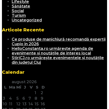
Lifestyle
Sănătate
Social
Turism
Uncategorized
Articole Recente
Ce produse de manichiură recomandă experții
Cupio în 2026
HelloConstanta.ro urmărește agenda de
evenimente și noutățile de interes local
StiriCJ.ro urmărește evenimentele și noutățile
din județul Cluj
Calendar
august 2026
L
Ma
Mi
J
V
S
D
1
2
3
4
5
6
7
8
9
10
11
12
13
14
15
16