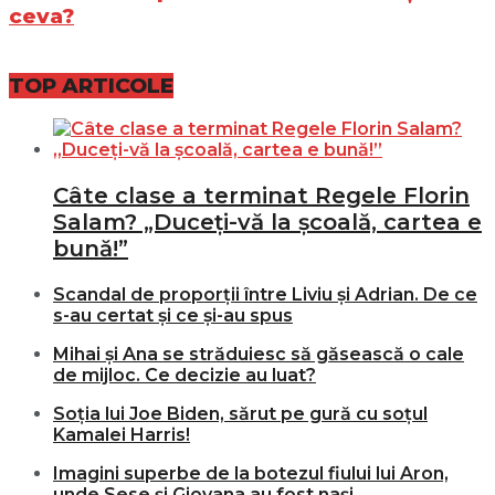
ceva?
TOP ARTICOLE
Câte clase a terminat Regele Florin
Salam? „Duceți-vă la școală, cartea e
bună!”
Scandal de proporții între Liviu și Adrian. De ce
s-au certat și ce și-au spus
Mihai și Ana se străduiesc să găsească o cale
de mijloc. Ce decizie au luat?
Soția lui Joe Biden, sărut pe gură cu soțul
Kamalei Harris!
Imagini superbe de la botezul fiului lui Aron,
unde Sese și Giovana au fost nași