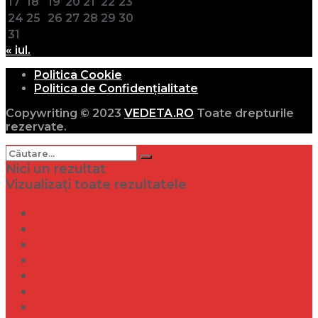
17
18
19
20
21
22
23
24
25
26
27
28
29
30
31
« iul.
Politica Cookie
Politica de Confidențialitate
Copywriting © 2023
VEDETA.RO
Toate drepturile
rezervate.
Nici un rezultat
Vizualizați toate rezultatele
Dramă
Infidelitate
Frumusețe
Sănătate
Internațional
Diverse
Lifestyle