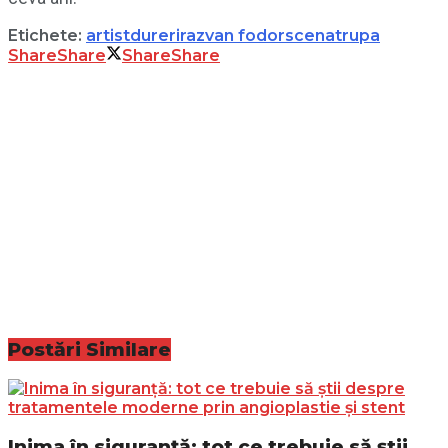
Etichete:
artist
dureri
razvan fodor
scena
trupa
Share
Share
Share
Share
Postări
Similare
Inima în siguranță: tot ce trebuie să știi