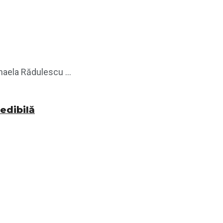
haela Rădulescu ...
edibilă