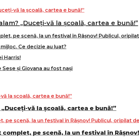
alam? „Duceți-vă la școală, cartea e bună!”
t, pe scenă, la un festival în Râșnov! Publicul, oripila
mijloc. Ce decizie au luat?
i Harris!
e Sese și Giovana au fost nași
„Duceți-vă la școală, cartea e bună!”
complet, pe scenă, la un festival în Râșnov! 