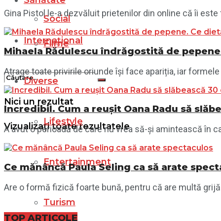
Sănătate
Gina Pistol le-a dezvăluit prietenilor din online că îi este
Social
Internațional
Filme
Mihaela Rădulescu îndrăgostită de pepene.
Atrage toate privirile oriunde își face apariția, iar for
Diverse
Nici un rezultat
Incredibil. Cum a reușit Oana Radu să slăb
Lifestyle
Vizualizați toate rezultatele
A avut o perioadă de care nu vrea să-și amintească în car
Entertainment
Ce mănâncă Paula Seling ca să arate spect
Are o formă fizică foarte bună, pentru că are multă grijă
Turism
TOP ARTICOLE