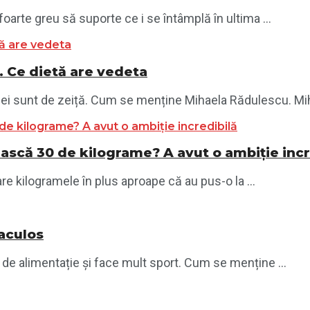
 foarte greu să suporte ce i se întâmplă în ultima ...
 Ce dietă are vedeta
mele ei sunt de zeiță. Cum se menține Mihaela Rădulescu. Mi
ească 30 de kilograme? A avut o ambiție incr
e kilogramele în plus aproape că au pus-o la ...
aculos
 de alimentație și face mult sport. Cum se menține ...