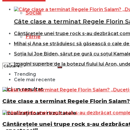
Social
Câte clase a terminat Regele Florin S
Cântărețele unei trupe rock s-au dezbrăcat comple
Filme
Mihai și Ana se străduiesc să găsească o cale de 
Soția lui Joe Biden, sărut pe gură cu soțul Kamale
Imagini superbe de la botezul fiului lui Aron, und
Trending
Cele mai recente
Nici un rezultat
Câte clase a terminat Regele Florin Salam? 
Vizualizați toate rezultatele
Cântărețele unei trupe rock s-au dezbrăcat 