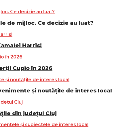
le de mijloc. Ce decizie au luat?
Kamalei Harris!
ții Cupio în 2026
nimente și noutățile de interes local
ile din județul Cluj