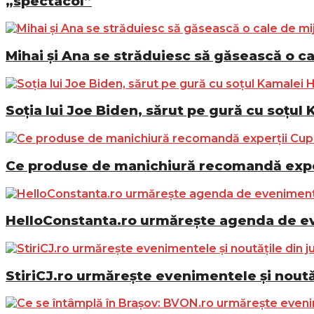
„spectacol”
Mihai și Ana se străduiesc să găsească o ca
Soția lui Joe Biden, sărut pe gură cu soțul 
Ce produse de manichiură recomandă exper
HelloConstanta.ro urmărește agenda de eve
StiriCJ.ro urmărește evenimentele și noutăț