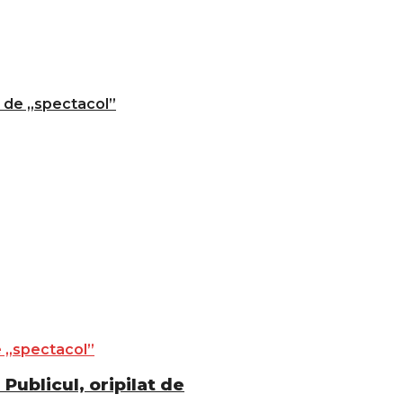
t de „spectacol”
Publicul, oripilat de