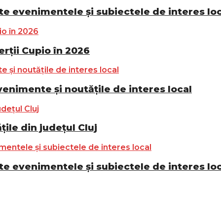
e evenimentele și subiectele de interes lo
ții Cupio în 2026
nimente și noutățile de interes local
ile din județul Cluj
e evenimentele și subiectele de interes lo