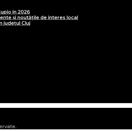
upio în 2026
te și noutățile de interes local
 județul Cluj
ervate.