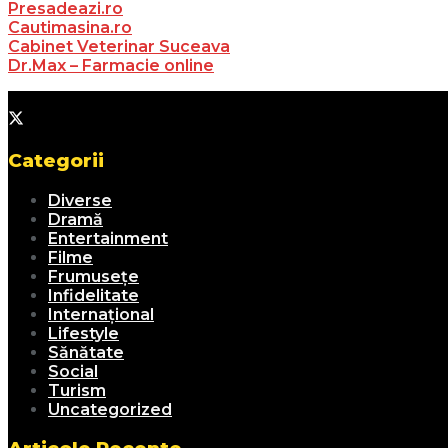
Presadeazi.ro
Cautimasina.ro
Cabinet Veterinar Suceava
Dr.Max – Farmacie online
Categorii
Diverse
Dramă
Entertainment
Filme
Frumusețe
Infidelitate
Internațional
Lifestyle
Sănătate
Social
Turism
Uncategorized