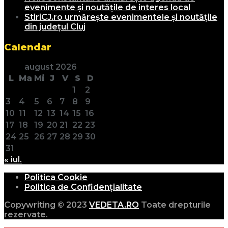
evenimente și noutățile de interes local
StiriCJ.ro urmărește evenimentele și noutățile
din județul Cluj
Calendar
august 2026
L
Ma
Mi
J
V
S
D
1
2
3
4
5
6
7
8
9
10
11
12
13
14
15
16
17
18
19
20
21
22
23
24
25
26
27
28
29
30
31
« iul.
Politica Cookie
Politica de Confidențialitate
Copywriting © 2023
VEDETA.RO
Toate drepturile
rezervate.