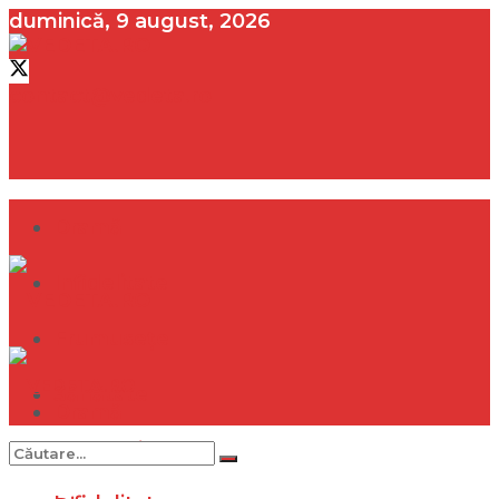
duminică, 9 august, 2026
contact@vedeta.ro
Dramă
Infidelitate
Frumusețe
Sănătate
Dramă
Internațional