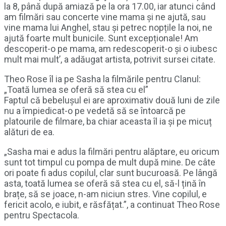
la 8, până după amiază pe la ora 17.00, iar atunci când
am filmări sau concerte vine mama și ne ajută, sau
vine mama lui Anghel, stau și petrec nopțile la noi, ne
ajută foarte mult bunicile. Sunt excepționale! Am
descoperit-o pe mama, am redescoperit-o și o iubesc
mult mai mult’, a adăugat artista, potrivit sursei citate.
Theo Rose îl ia pe Sasha la filmările pentru Clanul:
„Toată lumea se oferă să stea cu el”
Faptul că bebelușul ei are aproximativ două luni de zile
nu a împiedicat-o pe vedetă să se întoarcă pe
platourile de filmare, ba chiar aceasta îl ia și pe micuț
alături de ea.
„Sasha mai e adus la filmări pentru alăptare, eu oricum
sunt tot timpul cu pompa de mult după mine. De câte
ori poate fi adus copilul, clar sunt bucuroasă. Pe lângă
asta, toată lumea se oferă să stea cu el, să-l țină în
brațe, să se joace, n-am niciun stres. Vine copilul, e
fericit acolo, e iubit, e răsfățat.”, a continuat Theo Rose
pentru Spectacola.