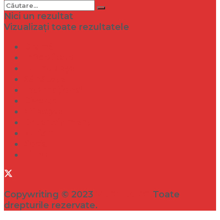
Nici un rezultat
Vizualizați toate rezultatele
Dramă
Infidelitate
Frumusețe
Sănătate
Internațional
Diverse
Lifestyle
Entertainment
Turism
Social
Filme
Copywriting © 2023
VEDETA.RO
Toate
drepturile rezervate.