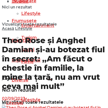
Infidelitate
Diverse
Nici un rezultat
Lifestyle
Frumusețe
Vizualizați toate rezultatele
Entertainment
Acasă
Lifestyle
Turism
Theo Rose și Anghel
Sănătate
Damian și-au botezat fiul
Social
în secret: „Am făcut o
Internațional
Filme
chestie în familie, la
mine la țară, nu am vrut
Diverse
ceva mai mult”
Nici un rezultat
02/09/2023
Lifestyle
Vizualizați toate rezultatele
in
Lifestyle