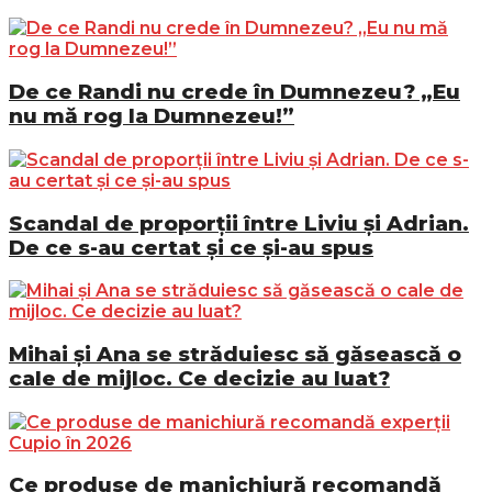
De ce Randi nu crede în Dumnezeu? „Eu
nu mă rog la Dumnezeu!”
Scandal de proporții între Liviu și Adrian.
De ce s-au certat și ce și-au spus
Mihai și Ana se străduiesc să găsească o
cale de mijloc. Ce decizie au luat?
Ce produse de manichiură recomandă