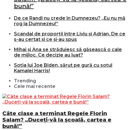
bună!”
De ce Randi nu crede în Dumnezeu? „Eu nu mă
rog la Dumnezeu!”
Scandal de proporții între Liviu și Adrian. De ce
s-au certat și ce și-au spus
Mihai și Ana se străduiesc să găsească o cale
de mijloc. Ce decizie au luat?
Soția lui Joe Biden, sărut pe gură cu soțul
Kamalei Harris!
Trending
Cele mai recente
Câte clase a terminat Regele Florin
Salam? „Duceți-vă la școală, cartea e
bună!”