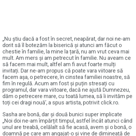
„Nu știu dacă a fost în secret, neapărat, dar noi ne-am
dorit să îl botezăm la biserică și atunci am făcut o
chestie în familie, la mine la țară, nu am vrut ceva mai
mult. Am mers și am petrecut în familie. Nu aveam ce
să facem mai mult, altfel am fi avut foarte mulți
invitați. Dar ne-am propus că poate vara viitoare să
facem așa, o petrecere, în cinstea familiei noastre, să
fim în regulă. Acum am fost și puțin stresați cu
programul, dar vara viitoare, dacă ne ajută Dumnezeu,
dăm o petrecere mare, cu toată lumea, să îi invităm pe
toți cei dragi nouă’, a spus artista, potrivit click.ro.
Sasha are bonă, dar și două bunici super implicate
„Noi doi ne-am împărțit timpul, astfel încât atunci când
unul are treabă, celălalt să fie acasă, avem și o bonă, o
doamnă pe care am angajat-o și vine de dimineață de