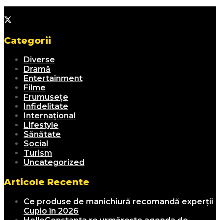
Categorii
Diverse
Dramă
Entertainment
Filme
Frumusețe
Infidelitate
Internațional
Lifestyle
Sănătate
Social
Turism
Uncategorized
Articole Recente
Ce produse de manichiură recomandă experții
Cupio în 2026