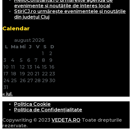
HelloConstanta.ro urmărește agenda de
evenimente și noutățile de interes local
StiriCJ.ro urmărește evenimentele și noutățile
din județul Cluj
Calendar
august 2026
L
Ma
Mi
J
V
S
D
1
2
3
4
5
6
7
8
9
10
11
12
13
14
15
16
17
18
19
20
21
22
23
24
25
26
27
28
29
30
31
« iul.
Politica Cookie
Politica de Confidențialitate
Copywriting © 2023
VEDETA.RO
Toate drepturile
rezervate.