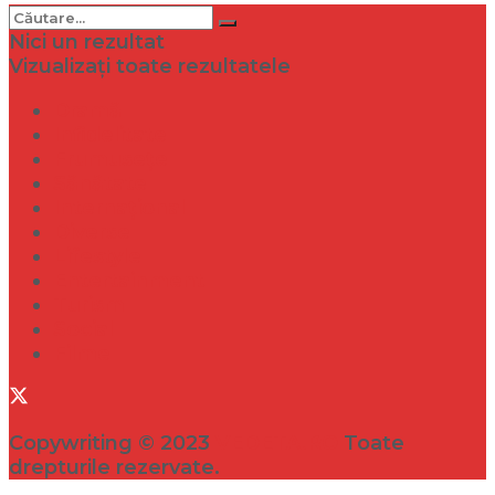
Nici un rezultat
Vizualizați toate rezultatele
Dramă
Infidelitate
Frumusețe
Sănătate
Internațional
Diverse
Lifestyle
Entertainment
Turism
Social
Filme
Copywriting © 2023
VEDETA.RO
Toate
drepturile rezervate.