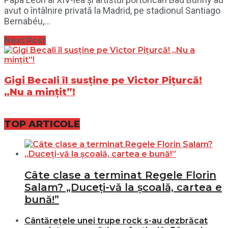
avut o întâlnire privată la Madrid, pe stadionul Santiago
Bernabéu,...
Next Post
Gigi Becali îl susține pe Victor Pițurcă!
„Nu a mințit”!
TOP ARTICOLE
Câte clase a terminat Regele Florin
Salam? „Duceți-vă la școală, cartea e
bună!”
Cântărețele unei trupe rock s-au dezbrăcat