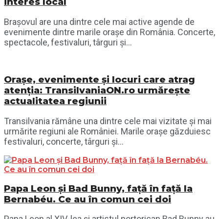
interes local
Brașovul are una dintre cele mai active agende de
evenimente dintre marile orașe din România. Concerte,
spectacole, festivaluri, târguri și...
Orașe, evenimente și locuri care atrag
atenția: TransilvaniaON.ro urmărește
actualitatea regiunii
Transilvania rămâne una dintre cele mai vizitate și mai
urmărite regiuni ale României. Marile orașe găzduiesc
festivaluri, concerte, târguri și...
Papa Leon și Bad Bunny, față în față la
Bernabéu. Ce au în comun cei doi
Papa Leon al XIV-lea și artistul portorican Bad Bunny au