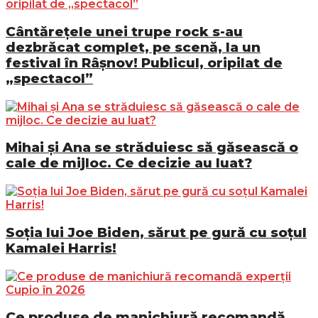
Cântărețele unei trupe rock s-au
dezbrăcat complet, pe scenă, la un
festival în Râșnov! Publicul, oripilat de
„spectacol”
Mihai și Ana se străduiesc să găsească o
cale de mijloc. Ce decizie au luat?
Soția lui Joe Biden, sărut pe gură cu soțul
Kamalei Harris!
Ce produse de manichiură recomandă