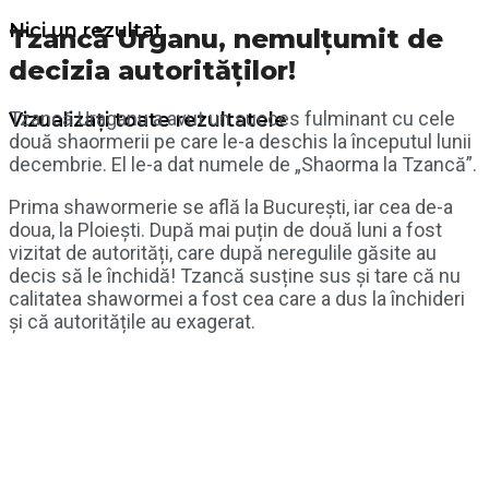
Nici un rezultat
Tzancă Urganu, nemulțumit de
decizia autorităților!
Tzancă Uraganu a avut un succes fulminant cu cele
Vizualizați toate rezultatele
două shaormerii pe care le-a deschis la începutul lunii
decembrie. El le-a dat numele de „Shaorma la Tzancă”.
Prima shawormerie se află la București, iar cea de-a
doua, la Ploiești. După mai puțin de două luni a fost
vizitat de autorități, care după neregulile găsite au
decis să le închidă! Tzancă susține sus și tare că nu
calitatea shawormei a fost cea care a dus la închideri
și că autoritățile au exagerat.