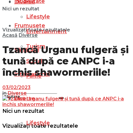
Infidelitate
Diverse
Nici un rezultat
Lifestyle
Frumusețe
Vizualizați toate rezultatele
Entertainment
Acasă
Diverse
Turism
Tzancă Urganu fulgeră și
Sănătate
tună după ce ANPC i-a
Social
închis shawormeriile!
Internațional
Filme
03/02/2023
in
Diverse
Diverse
Nici un rezultat
Lifestyle
Vizualizați toate rezultatele