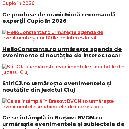
Ce produse de manichiură recomandă
experții Cupio în 2026
HelloConstanta.ro urmărește agenda de
evenimente și noutățile de interes local
StiriCJ.ro urmărește evenimentele și
noutățile din județul Cluj
Ce se întâmplă în Brașov: BVON.ro
urmărește evenimentele și subiectele de