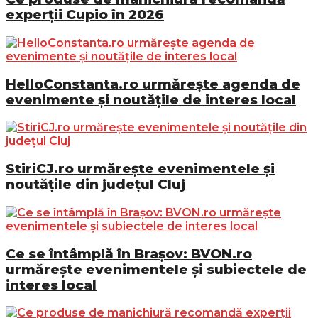
experții Cupio în 2026
HelloConstanta.ro urmărește agenda de
evenimente și noutățile de interes local
StiriCJ.ro urmărește evenimentele și
noutățile din județul Cluj
Ce se întâmplă în Brașov: BVON.ro
urmărește evenimentele și subiectele de
interes local