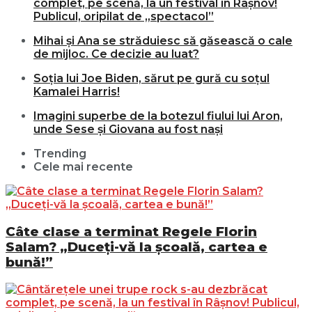
complet, pe scenă, la un festival în Râșnov!
Publicul, oripilat de „spectacol”
Mihai și Ana se străduiesc să găsească o cale
de mijloc. Ce decizie au luat?
Soția lui Joe Biden, sărut pe gură cu soțul
Kamalei Harris!
Imagini superbe de la botezul fiului lui Aron,
unde Sese și Giovana au fost nași
Trending
Cele mai recente
Câte clase a terminat Regele Florin
Salam? „Duceți-vă la școală, cartea e
bună!”