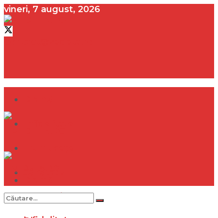
vineri, 7 august, 2026
contact@vedeta.ro
Dramă
Infidelitate
Frumusețe
Sănătate
Dramă
Internațional