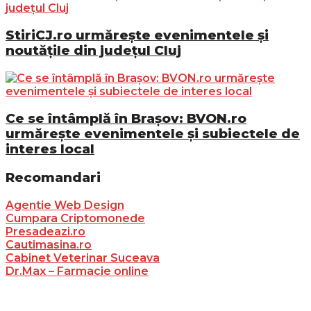
StiriCJ.ro urmărește evenimentele și
noutățile din județul Cluj
Ce se întâmplă în Brașov: BVON.ro
urmărește evenimentele și subiectele de
interes local
Recomandari
Agentie Web Design
Cumpara Criptomonede
Presadeazi.ro
Cautimasina.ro
Cabinet Veterinar Suceava
Dr.Max – Farmacie online