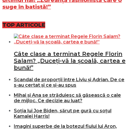
ultimul hal! „Zdreanţa fashionistă care o
suge în batistă!”
TOP ARTICOLE
Câte clase a terminat Regele Florin
Salam? „Duceți-vă la școală, cartea e
bună!”
Scandal de proporții între Liviu și Adrian. De ce
s-au certat și ce și-au spus
Mihai și Ana se străduiesc să găsească o cale
de mijloc. Ce decizie au luat?
Soția lui Joe Biden, sărut pe gură cu soțul
Kamalei Harris!
Imagini superbe de la botezul fiului lui Aron,