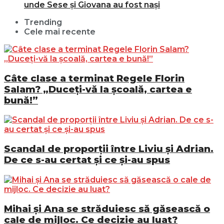
unde Sese și Giovana au fost nași
Trending
Cele mai recente
Câte clase a terminat Regele Florin
Salam? „Duceți-vă la școală, cartea e
bună!”
Scandal de proporții între Liviu și Adrian.
De ce s-au certat și ce și-au spus
Mihai și Ana se străduiesc să găsească o
cale de mijloc. Ce decizie au luat?