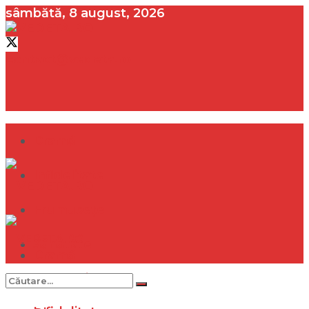
sâmbătă, 8 august, 2026
contact@vedeta.ro
Dramă
Infidelitate
Frumusețe
Sănătate
Dramă
Internațional