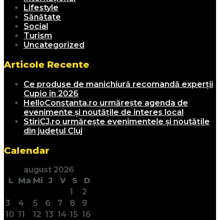
Lifestyle
Sănătate
Social
Turism
Uncategorized
Articole Recente
Ce produse de manichiură recomandă experții
Cupio în 2026
HelloConstanta.ro urmărește agenda de
evenimente și noutățile de interes local
StiriCJ.ro urmărește evenimentele și noutățile
din județul Cluj
Calendar
august 2026
L
Ma
Mi
J
V
S
D
1
2
3
4
5
6
7
8
9
10
11
12
13
14
15
16