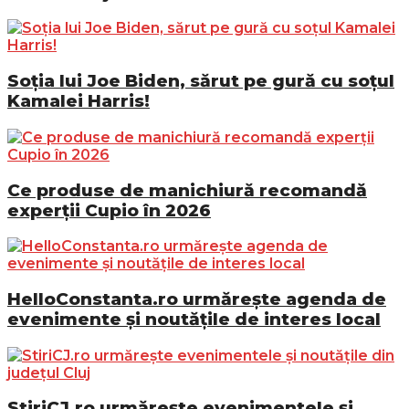
Soția lui Joe Biden, sărut pe gură cu soțul
Kamalei Harris!
Ce produse de manichiură recomandă
experții Cupio în 2026
HelloConstanta.ro urmărește agenda de
evenimente și noutățile de interes local
StiriCJ.ro urmărește evenimentele și