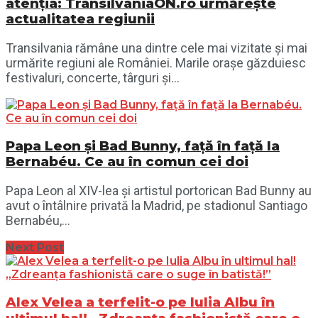
atenția: TransilvaniaON.ro urmărește
actualitatea regiunii
Transilvania rămâne una dintre cele mai vizitate și mai
urmărite regiuni ale României. Marile orașe găzduiesc
festivaluri, concerte, târguri și...
Papa Leon și Bad Bunny, față în față la
Bernabéu. Ce au în comun cei doi
Papa Leon al XIV-lea și artistul portorican Bad Bunny au
avut o întâlnire privată la Madrid, pe stadionul Santiago
Bernabéu,...
Next Post
Alex Velea a terfelit-o pe Iulia Albu în