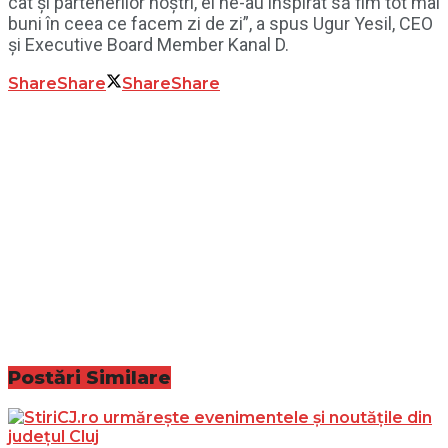
cât şi partenerilor noştri, ei ne-au inspirat să fim tot mai
buni în ceea ce facem zi de zi”, a spus Ugur Yesil, CEO
şi Executive Board Member Kanal D.
Share
Share
Share
Share
Postări
Similare