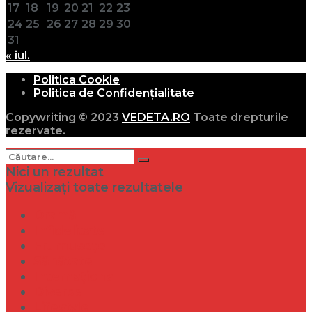
17
18
19
20
21
22
23
24
25
26
27
28
29
30
31
« iul.
Politica Cookie
Politica de Confidențialitate
Copywriting © 2023
VEDETA.RO
Toate drepturile
rezervate.
Nici un rezultat
Vizualizați toate rezultatele
Dramă
Infidelitate
Frumusețe
Sănătate
Internațional
Diverse
Lifestyle