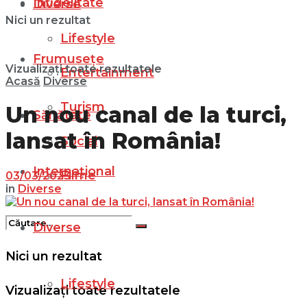
Infidelitate
Diverse
Nici un rezultat
Lifestyle
Frumusețe
Vizualizați toate rezultatele
Entertainment
Acasă
Diverse
Turism
Un nou canal de la turci,
Sănătate
lansat în România!
Social
Internațional
Filme
03/03/2023
in
Diverse
Diverse
Nici un rezultat
Lifestyle
Vizualizați toate rezultatele