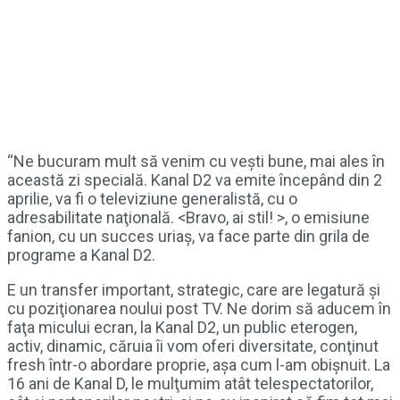
“Ne bucuram mult să venim cu veşti bune, mai ales în
această zi specială. Kanal D2 va emite începând din 2
aprilie, va fi o televiziune generalistă, cu o
adresabilitate naţională. <Bravo, ai stil! >, o emisiune
fanion, cu un succes uriaş, va face parte din grila de
programe a Kanal D2.
E un transfer important, strategic, care are legatură şi
cu poziţionarea noului post TV. Ne dorim să aducem în
faţa micului ecran, la Kanal D2, un public eterogen,
activ, dinamic, căruia îi vom oferi diversitate, conţinut
fresh într-o abordare proprie, aşa cum l-am obişnuit. La
16 ani de Kanal D, le mulţumim atât telespectatorilor,