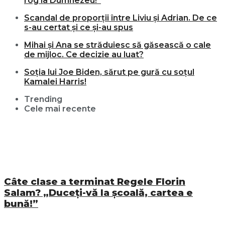
rog la Dumnezeu!”
Scandal de proporții între Liviu și Adrian. De ce
s-au certat și ce și-au spus
Mihai și Ana se străduiesc să găsească o cale
de mijloc. Ce decizie au luat?
Soția lui Joe Biden, sărut pe gură cu soțul
Kamalei Harris!
Trending
Cele mai recente
Câte clase a terminat Regele Florin
Salam? „Duceți-vă la școală, cartea e
bună!”