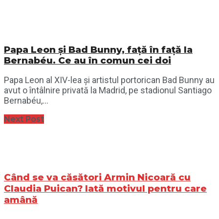
Papa Leon și Bad Bunny, față în față la
Bernabéu. Ce au în comun cei doi
Papa Leon al XIV-lea și artistul portorican Bad Bunny au
avut o întâlnire privată la Madrid, pe stadionul Santiago
Bernabéu,...
Next Post
Când se va căsători Armin Nicoară cu
Claudia Puican? Iată motivul pentru care
amână