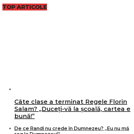
TOP ARTICOLE
Câte clase a terminat Regele Florin
Salam? „Duceți-vă la școală, cartea e
bună!”
De ce Randi nu crede în Dumnezeu? „Eu nu mă