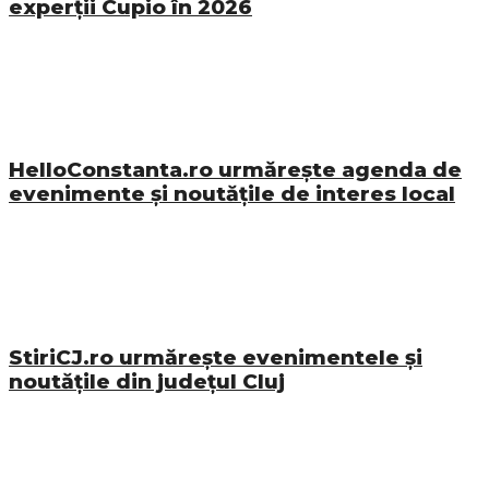
experții Cupio în 2026
HelloConstanta.ro urmărește agenda de
evenimente și noutățile de interes local
StiriCJ.ro urmărește evenimentele și
noutățile din județul Cluj