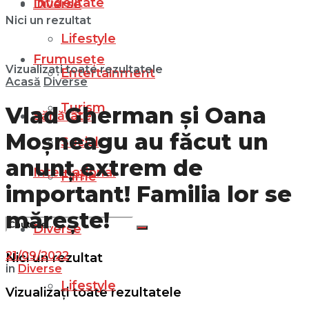
Infidelitate
Diverse
Nici un rezultat
Lifestyle
Frumusețe
Vizualizați toate rezultatele
Entertainment
Acasă
Diverse
Turism
Vlad Gherman și Oana
Sănătate
Moșneagu au făcut un
Social
anunț extrem de
Internațional
Filme
important! Familia lor se
mărește!
Diverse
21/09/2022
Nici un rezultat
in
Diverse
Lifestyle
Vizualizați toate rezultatele