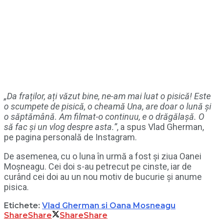
„Da fraților, ați văzut bine, ne-am mai luat o pisică! Este
o scumpete de pisică, o cheamă Una, are doar o lună și
o săptămână. Am filmat-o continuu, e o drăgălașă. O
să fac și un vlog despre asta.”
, a spus Vlad Gherman,
pe pagina personală de Instagram.
De asemenea, cu o luna în urmă a fost și ziua Oanei
Moșneagu. Cei doi s-au petrecut pe cinste, iar de
curând cei doi au un nou motiv de bucurie și anume
pisica.
Etichete:
Vlad Gherman si Oana Mosneagu
Share
Share
Share
Share