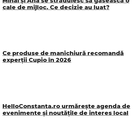
Mihai și Ana se străduiesc să găsească o
cale de mijloc. Ce decizie au luat?
Ce produse de manichiură recomandă
experții Cupio în 2026
HelloConstanta.ro urmărește agenda de
evenimente și noutățile de interes local