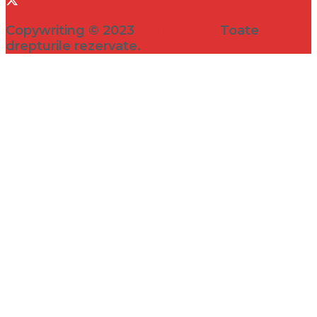
Copywriting © 2023
VEDETA.RO
Toate
drepturile rezervate.