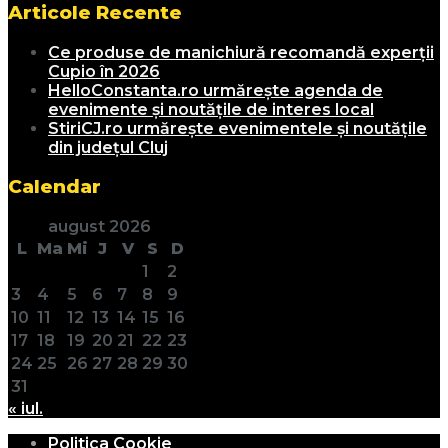
Articole Recente
Ce produse de manichiură recomandă experții
Cupio în 2026
HelloConstanta.ro urmărește agenda de
evenimente și noutățile de interes local
StiriCJ.ro urmărește evenimentele și noutățile
din județul Cluj
Calendar
august 2026
L
Ma
Mi
J
V
S
D
1
2
3
4
5
6
7
8
9
10
11
12
13
14
15
16
17
18
19
20
21
22
23
24
25
26
27
28
29
30
31
« iul.
Politica Cookie