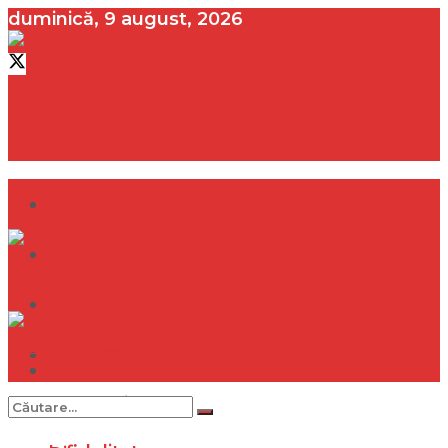
duminică, 9 august, 2026
contact@vedeta.ro
Dramă
Infidelitate
Frumusețe
Sănătate
Dramă
Internațional