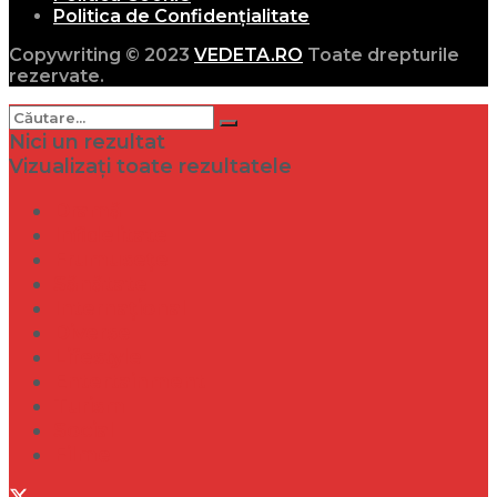
Politica de Confidențialitate
Copywriting © 2023
VEDETA.RO
Toate drepturile
rezervate.
Nici un rezultat
Vizualizați toate rezultatele
Dramă
Infidelitate
Frumusețe
Sănătate
Internațional
Diverse
Lifestyle
Entertainment
Turism
Social
Filme