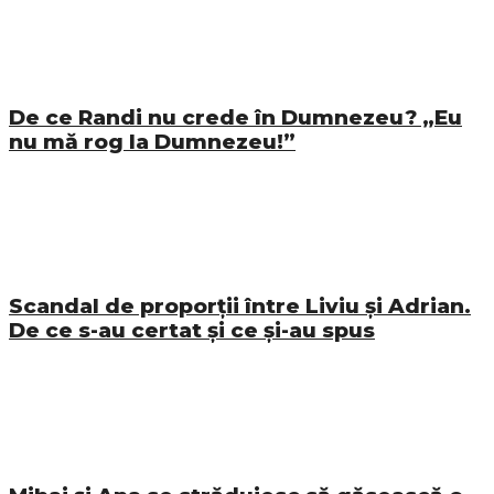
De ce Randi nu crede în Dumnezeu? „Eu
nu mă rog la Dumnezeu!”
Scandal de proporții între Liviu și Adrian.
De ce s-au certat și ce și-au spus