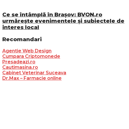
Ce se întâmplă în Brașov: BVON.ro
urmărește evenimentele și subiectele de
interes local
Recomandari
Agentie Web Design
Cumpara Criptomonede
Presadeazi.ro
Cautimasina.ro
Cabinet Veterinar Suceava
Dr.Max – Farmacie online