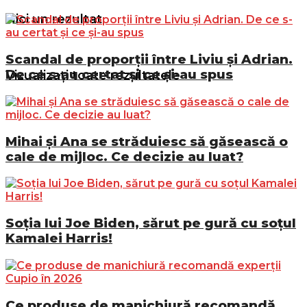
Nici un rezultat
Scandal de proporții între Liviu și Adrian.
De ce s-au certat și ce și-au spus
Vizualizați toate rezultatele
Mihai și Ana se străduiesc să găsească o
cale de mijloc. Ce decizie au luat?
Soția lui Joe Biden, sărut pe gură cu soțul
Kamalei Harris!
Ce produse de manichiură recomandă