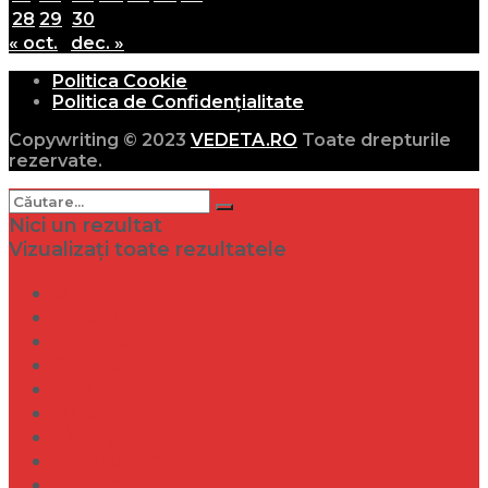
28
29
30
« oct.
dec. »
Politica Cookie
Politica de Confidențialitate
Copywriting © 2023
VEDETA.RO
Toate drepturile
rezervate.
Nici un rezultat
Vizualizați toate rezultatele
Dramă
Infidelitate
Frumusețe
Sănătate
Internațional
Diverse
Lifestyle
Entertainment
Turism