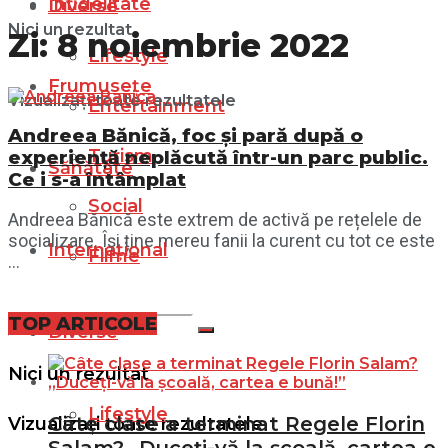
Infidelitate
Diverse
Nici un rezultat
Zi:
8 noiembrie 2022
Lifestyle
Frumusețe
Vizualizați toate rezultatele
Entertainment
Andreea Bănică, foc și pară după o
Turism
experiență neplăcută într-un parc public.
Sănătate
Ce i s-a întâmplat
Social
Andreea Bănică este extrem de activă pe rețelele de
socializare. Își ține mereu fanii la curent cu tot ce este
Internațional
Filme
...
TOP ARTICOLE
Diverse
Nici un rezultat
Lifestyle
Câte clase a terminat Regele Florin
Vizualizați toate rezultatele