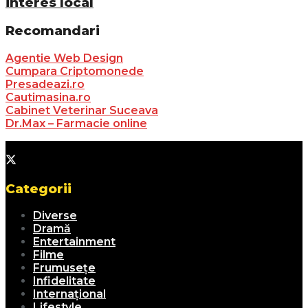
interes local
Recomandari
Agentie Web Design
Cumpara Criptomonede
Presadeazi.ro
Cautimasina.ro
Cabinet Veterinar Suceava
Dr.Max – Farmacie online
Categorii
Diverse
Dramă
Entertainment
Filme
Frumusețe
Infidelitate
Internațional
Lifestyle