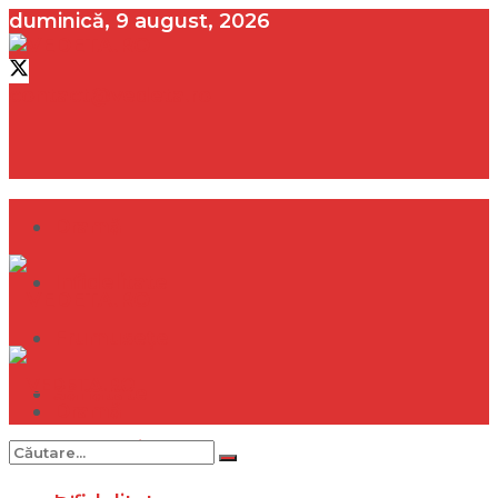
duminică, 9 august, 2026
contact@vedeta.ro
Dramă
Infidelitate
Frumusețe
Sănătate
Dramă
Internațional