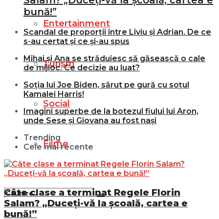
Salam? „Duceți-vă la școală, cartea e
bună!”
Entertainment
Scandal de proporții între Liviu și Adrian. De ce
s-au certat și ce și-au spus
Mihai și Ana se străduiesc să găsească o cale
Turism
de mijloc. Ce decizie au luat?
Soția lui Joe Biden, sărut pe gură cu soțul
Kamalei Harris!
Social
Imagini superbe de la botezul fiului lui Aron,
unde Sese și Giovana au fost nași
Trending
Filme
Cele mai recente
Câte clase a terminat Regele Florin
Salam? „Duceți-vă la școală, cartea e
bună!”