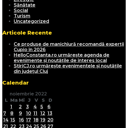
Sănătate
Social
Turism
Uncategorized
Articole Recente
Ce produse de manichiură recomandă experții
Cupio în 2026
HelloConstanta.ro urmărește agenda de
evenimente și noutățile de interes local
StiriCJ.ro urmărește evenimentele și noutățile
din județul Cluj
Calendar
noiembrie 2022
L
Ma
Mi
J
V
S
D
1
2
3
4
5
6
7
8
9
10
11
12
13
14
15
16
17
18
19
20
21
22
23
24
25
26
27