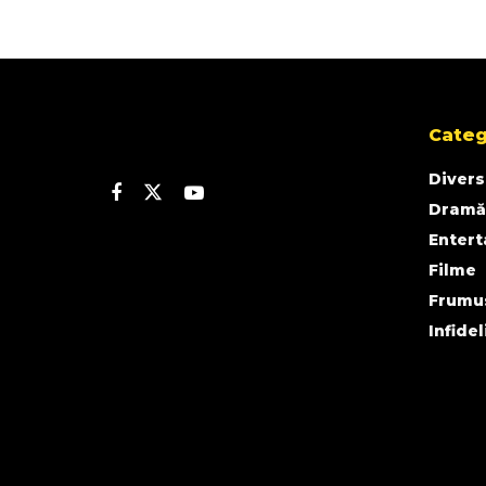
Categ
Divers
Dramă
Enter
Filme
Frumu
Infidel