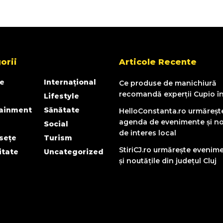
orii
Articole Recente
e
Internațional
Ce produse de manichiură
recomandă experții Cupio î
Lifestyle
tainment
Sănătate
HelloConstanta.ro urmăreșt
agenda de evenimente și no
Social
de interes local
sețe
Turism
StiriCJ.ro urmărește evenim
itate
Uncategorized
și noutățile din județul Cluj