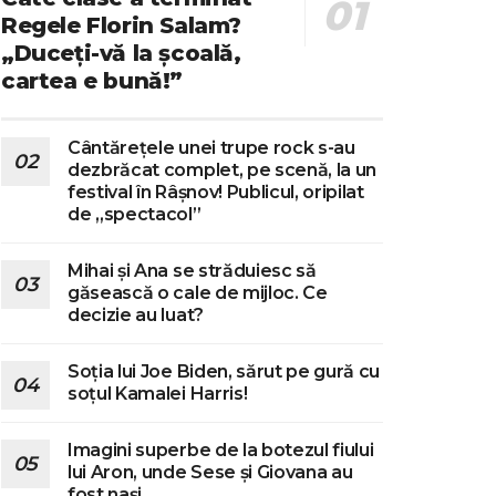
Regele Florin Salam?
„Duceți-vă la școală,
cartea e bună!”
Cântărețele unei trupe rock s-au
dezbrăcat complet, pe scenă, la un
festival în Râșnov! Publicul, oripilat
de „spectacol”
Mihai și Ana se străduiesc să
găsească o cale de mijloc. Ce
decizie au luat?
Soția lui Joe Biden, sărut pe gură cu
soțul Kamalei Harris!
Imagini superbe de la botezul fiului
lui Aron, unde Sese și Giovana au
fost nași