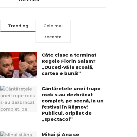
Trending
Cele mai
recente
Câte clase a terminat
Regele Florin Salam?
„Duceți-vă la școală,
cartea e bună!”
Cântărețele unei trupe
rock s-au dezbrăcat
complet, pe scenă, la un
festival în Râșnov!
Publicul, oripilat de
„spectacol”
Mihai și Ana se