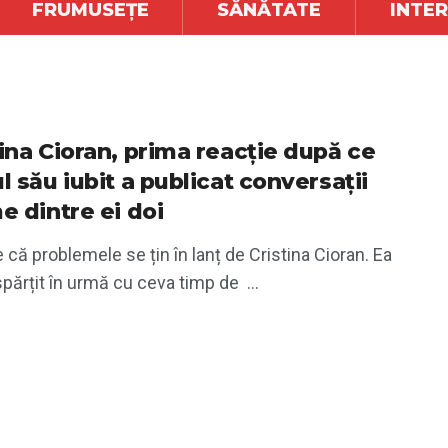
FRUMUSEȚE
SĂNĂTATE
INTE
tina Cioran, prima reacție după ce
l său iubit a publicat conversații
e dintre ei doi
 că problemele se țin în lanț de Cristina Cioran. Ea
părțit în urmă cu ceva timp de ...