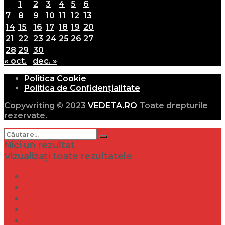
1
2
3
4
5
6
7
8
9
10
11
12
13
14
15
16
17
18
19
20
21
22
23
24
25
26
27
28
29
30
« oct.
dec. »
Politica Cookie
Politica de Confidențialitate
Copywriting © 2023
VEDETA.RO
Toate drepturile
rezervate.
Nici un rezultat
Vizualizați toate rezultatele
Dramă
Infidelitate
Frumusețe
Sănătate
Internațional