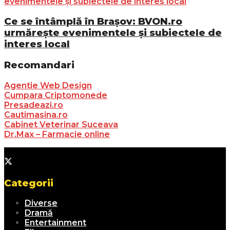
Ce se întâmplă în Brașov: BVON.ro
urmărește evenimentele și subiectele de
interes local
Recomandari
Agentie Web Design
Cumpara Criptomonede
Presadeazi.ro
Cautimasina.ro
Cabinet Veterinar Suceava
Dr.Max – Farmacie online
Categorii
Diverse
Dramă
Entertainment