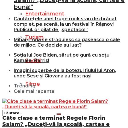
Salam? „Duceți-vă la școală, cartea e
bună!”
Entertainment
Cântărețele unei trupe rock s-au dezbrăcat
complet, pe scenă, la un festival în Râșnov!
Publicul, oripilat de „spectacol”
Turism
Mihai și Ana se străduiesc să găsească o cale
de mijloc. Ce decizie au luat?
Soția lui Joe Biden, sărut pe gură cu soțul
Social
Kamalei Harris!
Imagini superbe de la botezul fiului lui Aron,
unde Sese și Giovana au fost nași
Filme
Trending
Cele mai recente
Câte clase a terminat Regele Florin
Salam? „Duceți-vă la școală, cartea e