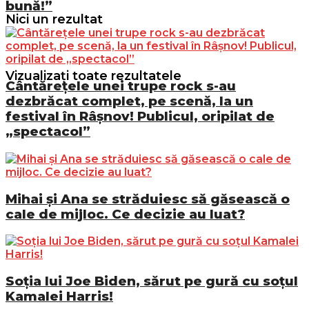
bună!”
Nici un rezultat
Vizualizați toate rezultatele
Cântărețele unei trupe rock s-au
dezbrăcat complet, pe scenă, la un
festival în Râșnov! Publicul, oripilat de
„spectacol”
Mihai și Ana se străduiesc să găsească o
cale de mijloc. Ce decizie au luat?
Soția lui Joe Biden, sărut pe gură cu soțul
Kamalei Harris!