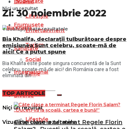
Infidelitate
Diverse
Nici un rezultat
Zi:
30 noiembrie 2022
Lifestyle
Frumusețe
Vizualizați toate rezultatele
Entertainment
Bia Khalifa, declarații tulburătoare despre
Turism
emisiunea Sunt celebru, scoate-mă de
Sănătate
aici! Ce a putut spune
Social
Bia Khalifa este poate singura concurentă de la Sunt
celebru, scoate-mă de aici! din România care a fost
Internațional
Filme
eliminată din ...
TOP ARTICOLE
Diverse
Nici un rezultat
Lifestyle
Câte clase a terminat Regele Florin
Vizualizați toate rezultatele