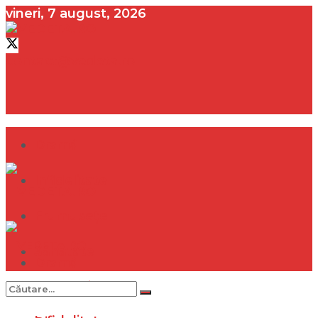
vineri, 7 august, 2026
contact@vedeta.ro
Dramă
Infidelitate
Frumusețe
Sănătate
Dramă
Internațional