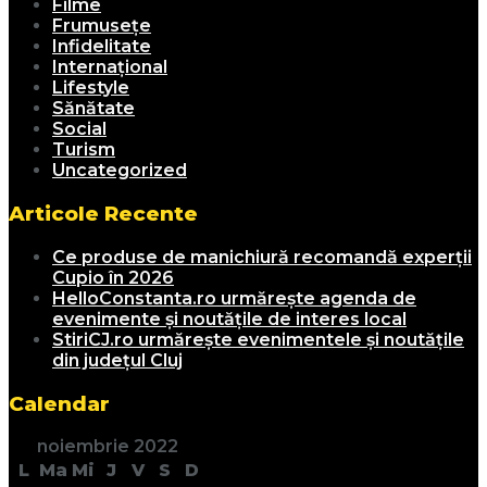
Filme
Frumusețe
Infidelitate
Internațional
Lifestyle
Sănătate
Social
Turism
Uncategorized
Articole Recente
Ce produse de manichiură recomandă experții
Cupio în 2026
HelloConstanta.ro urmărește agenda de
evenimente și noutățile de interes local
StiriCJ.ro urmărește evenimentele și noutățile
din județul Cluj
Calendar
noiembrie 2022
L
Ma
Mi
J
V
S
D