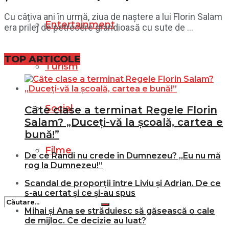
Cu câțiva ani în urmă, ziua de naștere a lui Florin Salam
Entertainment
era prilej de petrecere grandioasă cu sute de ...
TOP ARTICOLE
Turism
Social
Câte clase a terminat Regele Florin
Salam? „Duceți-vă la școală, cartea e
bună!”
Filme
De ce Randi nu crede în Dumnezeu? „Eu nu mă
rog la Dumnezeu!”
Scandal de proporții între Liviu și Adrian. De ce
s-au certat și ce și-au spus
Mihai și Ana se străduiesc să găsească o cale
de mijloc. Ce decizie au luat?