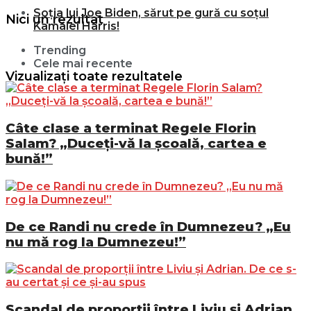
Soția lui Joe Biden, sărut pe gură cu soțul
Nici un rezultat
Kamalei Harris!
Trending
Cele mai recente
Vizualizați toate rezultatele
Câte clase a terminat Regele Florin
Salam? „Duceți-vă la școală, cartea e
bună!”
De ce Randi nu crede în Dumnezeu? „Eu
nu mă rog la Dumnezeu!”
Scandal de proporții între Liviu și Adrian.