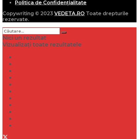
Politica de Confidențialitate
Copywriting © 2023
VEDETA.RO
Toate drepturile
rezervate.
Nici un rezultat
Vizualizați toate rezultatele
Dramă
Infidelitate
Frumusețe
Sănătate
Internațional
Diverse
Lifestyle
Entertainment
Turism
Social
Filme