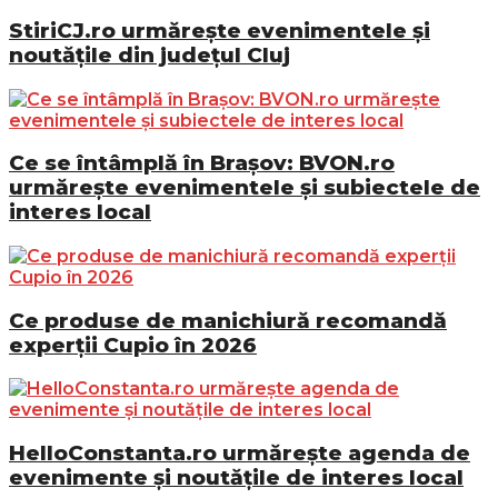
StiriCJ.ro urmărește evenimentele și
noutățile din județul Cluj
Ce se întâmplă în Brașov: BVON.ro
urmărește evenimentele și subiectele de
interes local
Ce produse de manichiură recomandă
experții Cupio în 2026
HelloConstanta.ro urmărește agenda de
evenimente și noutățile de interes local