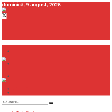
duminică, 9 august, 2026
contact@vedeta.ro
Dramă
Infidelitate
Frumusețe
Sănătate
Dramă
Internațional