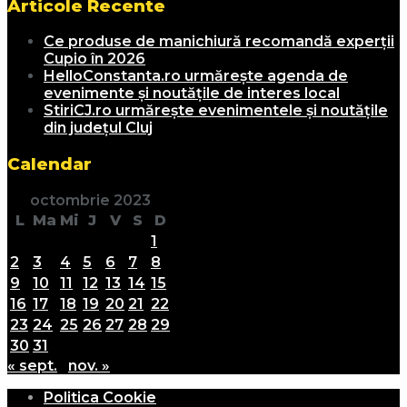
Articole Recente
Ce produse de manichiură recomandă experții
Cupio în 2026
HelloConstanta.ro urmărește agenda de
evenimente și noutățile de interes local
StiriCJ.ro urmărește evenimentele și noutățile
din județul Cluj
Calendar
octombrie 2023
L
Ma
Mi
J
V
S
D
1
2
3
4
5
6
7
8
9
10
11
12
13
14
15
16
17
18
19
20
21
22
23
24
25
26
27
28
29
30
31
« sept.
nov. »
Politica Cookie