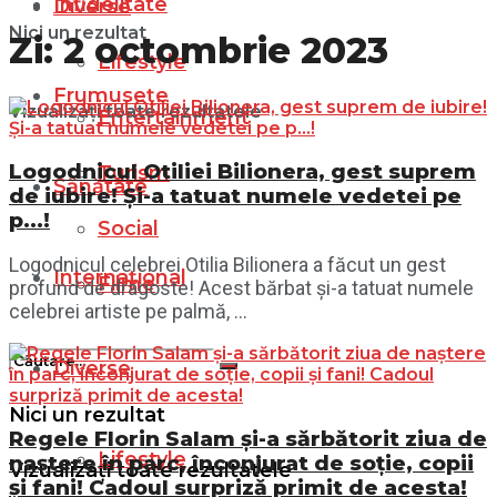
Infidelitate
Diverse
Nici un rezultat
Zi:
2 octombrie 2023
Lifestyle
Frumusețe
Vizualizați toate rezultatele
Entertainment
Logodnicul Otiliei Bilionera, gest suprem
Turism
Sănătate
de iubire! Și-a tatuat numele vedetei pe
p…!
Social
Logodnicul celebrei Otilia Bilionera a făcut un gest
Internațional
Filme
profund de dragoste! Acest bărbat și-a tatuat numele
celebrei artiste pe palmă, ...
Diverse
Nici un rezultat
Regele Florin Salam și-a sărbătorit ziua de
Lifestyle
naștere în parc, înconjurat de soție, copii
Vizualizați toate rezultatele
și fani! Cadoul surpriză primit de acesta!