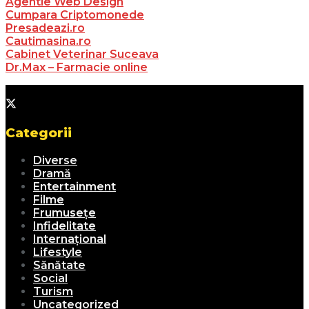
Agentie Web Design
Cumpara Criptomonede
Presadeazi.ro
Cautimasina.ro
Cabinet Veterinar Suceava
Dr.Max – Farmacie online
Categorii
Diverse
Dramă
Entertainment
Filme
Frumusețe
Infidelitate
Internațional
Lifestyle
Sănătate
Social
Turism
Uncategorized