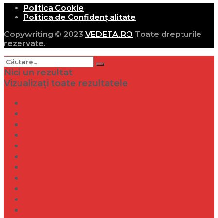
Politica Cookie
Politica de Confidențialitate
Copywriting © 2023
VEDETA.RO
Toate drepturile
rezervate.
Nici un rezultat
Vizualizați toate rezultatele
Dramă
Infidelitate
Frumusețe
Sănătate
Internațional
Diverse
Lifestyle
Entertainment
Turism
Social
Filme