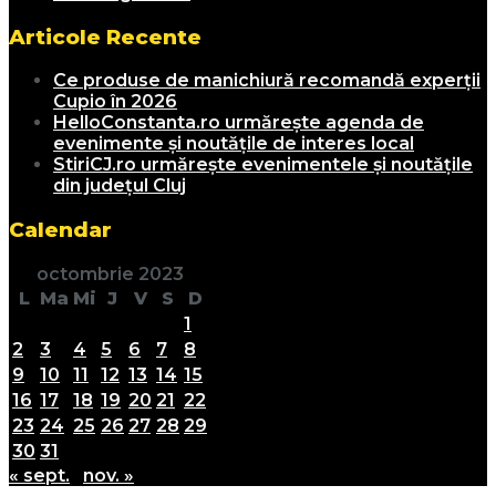
Articole Recente
Ce produse de manichiură recomandă experții
Cupio în 2026
HelloConstanta.ro urmărește agenda de
evenimente și noutățile de interes local
StiriCJ.ro urmărește evenimentele și noutățile
din județul Cluj
Calendar
octombrie 2023
L
Ma
Mi
J
V
S
D
1
2
3
4
5
6
7
8
9
10
11
12
13
14
15
16
17
18
19
20
21
22
23
24
25
26
27
28
29
30
31
« sept.
nov. »