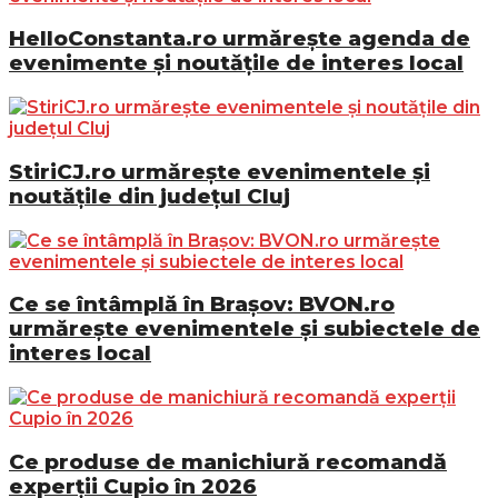
HelloConstanta.ro urmărește agenda de
evenimente și noutățile de interes local
StiriCJ.ro urmărește evenimentele și
noutățile din județul Cluj
Ce se întâmplă în Brașov: BVON.ro
urmărește evenimentele și subiectele de
interes local
Ce produse de manichiură recomandă
experții Cupio în 2026