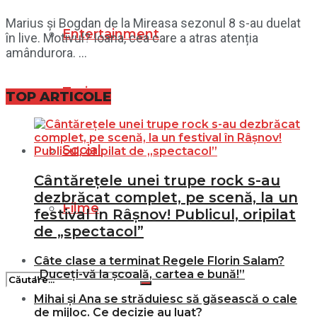
Marius și Bogdan de la Mireasa sezonul 8 s-au duelat
Entertainment
în live. Motivul? Ioana, cea care a atras atenția
amândurora. ...
Turism
TOP ARTICOLE
Social
Cântărețele unei trupe rock s-au
dezbrăcat complet, pe scenă, la un
Filme
festival în Râșnov! Publicul, oripilat
de „spectacol”
Câte clase a terminat Regele Florin Salam?
„Duceți-vă la școală, cartea e bună!”
Mihai și Ana se străduiesc să găsească o cale
de mijloc. Ce decizie au luat?