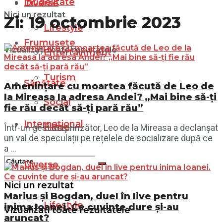
Infidelitate
Diverse
Nici un rezultat
Zi:
19 octombrie 2023
Lifestyle
Frumusețe
Vizualizați toate rezultatele
Entertainment
Turism
Sănătate
Amenințare cu moartea făcută de Leo de
la Mireasa la adresa Andei? „Mai bine să-ți
Social
fie rău decât să-ți pară rău”
Internațional
Filme
Într-un gest surprinzător, Leo de la Mireasa a declanșat
un val de speculații pe rețelele de socializare după ce
a ...
Diverse
Nici un rezultat
Marius și Bogdan, duel în live pentru
Lifestyle
inima Ioanei. Ce cuvinte dure și-au
Vizualizați toate rezultatele
aruncat?