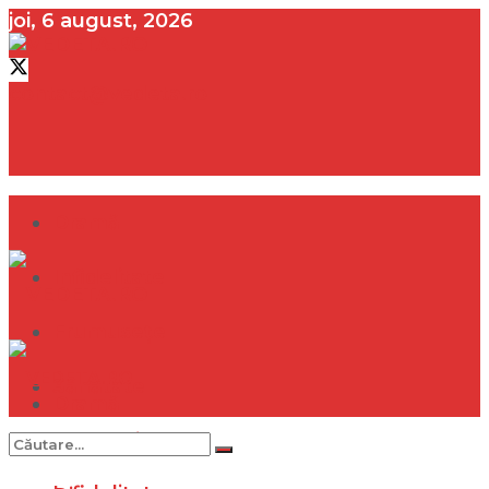
joi, 6 august, 2026
contact@vedeta.ro
Dramă
Infidelitate
Frumusețe
Sănătate
Dramă
Internațional