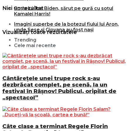
Nici un rezultat
Soția lui Joe Biden, sărut pe gură cu soțul
Kamalei Harris!
Imagini superbe de la botezul fiului lui Aron,
unde Sese și Giovana au fost nași
Vizualizați toate rezultatele
Trending
Cele mai recente
Cântărețele unei trupe rock s-au
dezbrăcat complet, pe scenă, la un
festival în Râșnov! Publicul, oripilat de
„spectacol”
Câte clase a terminat Regele Florin