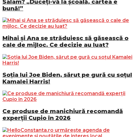
Salam? „Duceți-vă la școală, cartea e
bună!”
Mihai și Ana se străduiesc să găsească o
cale de mijloc. Ce decizie au luat?
Soția lui Joe Biden, sărut pe gură cu soțul
Kamalei Harris!
Ce produse de manichiură recomandă
experții Cupio în 2026