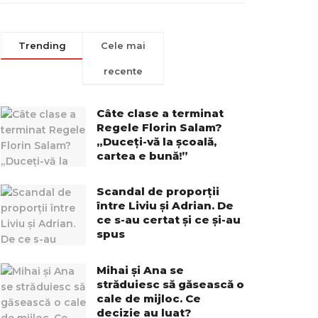
Trending
Cele mai
recente
Câte clase a terminat
Regele Florin Salam?
„Duceți-vă la școală,
cartea e bună!”
Scandal de proporții
între Liviu și Adrian. De
ce s-au certat și ce și-au
spus
Mihai și Ana se
străduiesc să găsească o
cale de mijloc. Ce
decizie au luat?