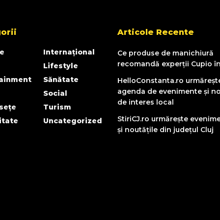
orii
Articole Recente
e
Internațional
Ce produse de manichiură
recomandă experții Cupio î
Lifestyle
tainment
Sănătate
HelloConstanta.ro urmăreșt
agenda de evenimente și no
Social
de interes local
sețe
Turism
StiriCJ.ro urmărește evenim
itate
Uncategorized
și noutățile din județul Cluj