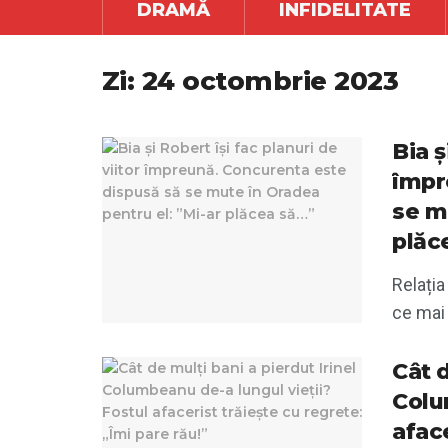
DRAMĂ
INFIDELITATE
Zi:
24 octombrie 2023
Bia ș
împr
se m
plăc
Relația
ce mai 
Cât d
Colu
aface