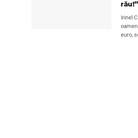
rău!
Irinel 
oameni 
euro, se