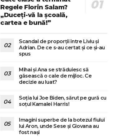
Regele Florin Salam?
„Duceți-vă la școală,
cartea e bună!”
Scandal de proporții între Liviu și
Adrian. De ce s-au certat și ce și-au
spus
Mihai și Ana se străduiesc să
găsească o cale de mijloc. Ce
decizie au luat?
Soția lui Joe Biden, sărut pe gură cu
soțul Kamalei Harris!
Imagini superbe de la botezul fiului
lui Aron, unde Sese și Giovana au
fost nași