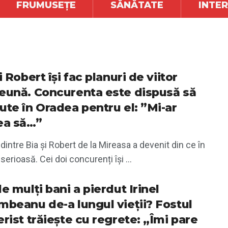
FRUMUSEȚE
SĂNĂTATE
INTE
i Robert își fac planuri de viitor
eună. Concurenta este dispusă să
ute în Oradea pentru el: ”Mi-ar
ea să…”
 dintre Bia și Robert de la Mireasa a devenit din ce în
serioasă. Cei doi concurenți își ...
e mulți bani a pierdut Irinel
mbeanu de-a lungul vieții? Fostul
rist trăiește cu regrete: „Îmi pare