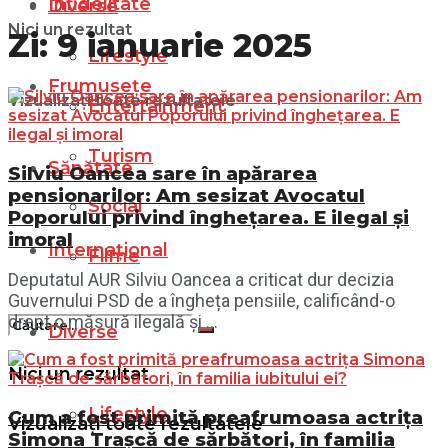
Infidelitate
Diverse
Nici un rezultat
Zi:
9 ianuarie 2025
Lifestyle
Frumusețe
Vizualizați toate rezultatele
Entertainment
Turism
Sănătate
Silviu Oancea sare în apărarea
pensionarilor: Am sesizat Avocatul
Social
Poporului privind înghețarea. E ilegal și
imoral
Internațional
Filme
Deputatul AUR Silviu Oancea a criticat dur decizia
Guvernului PSD de a îngheța pensiile, calificând-o
drept o măsură ilegală și ...
Diverse
Nici un rezultat
Lifestyle
Cum a fost primită preafrumoasa actrița
Vizualizați toate rezultatele
Simona Trașcă de sărbători, în familia