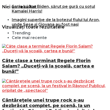
Nici un rezultat
Soția lui Joe Biden, sărut pe gură cu soțul
Kamalei Harris!
Imagini superbe de la botezul fiului lui Aron,
unde Sese și Giovana au fost nași
Vizualizați toate rezultatele
Trending
Cele mai recente
Câte clase a terminat Regele Florin
Salam? „Duceți-vă la școală, cartea e
bună!”
Cântărețele unei trupe rock s-au
dezbrăcat complet, pe scenă, la un