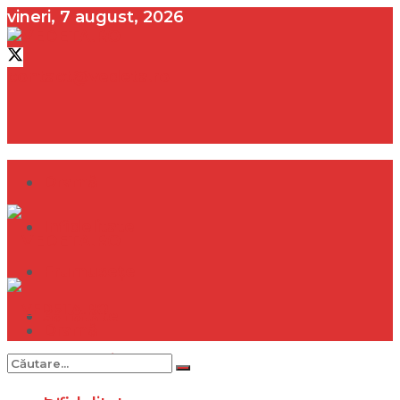
vineri, 7 august, 2026
contact@vedeta.ro
Dramă
Infidelitate
Frumusețe
Sănătate
Dramă
Internațional