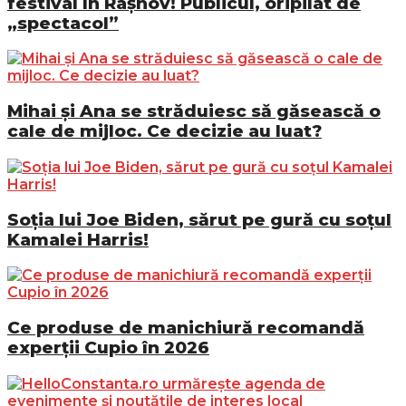
festival în Râșnov! Publicul, oripilat de
„spectacol”
Mihai și Ana se străduiesc să găsească o
cale de mijloc. Ce decizie au luat?
Soția lui Joe Biden, sărut pe gură cu soțul
Kamalei Harris!
Ce produse de manichiură recomandă
experții Cupio în 2026