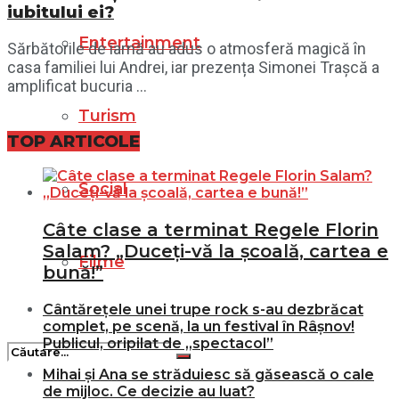
iubitului ei?
Entertainment
Sărbătorile de iarnă au adus o atmosferă magică în
casa familiei lui Andrei, iar prezența Simonei Trașcă a
amplificat bucuria ...
Turism
TOP ARTICOLE
Social
Câte clase a terminat Regele Florin
Salam? „Duceți-vă la școală, cartea e
Filme
bună!”
Cântărețele unei trupe rock s-au dezbrăcat
complet, pe scenă, la un festival în Râșnov!
Publicul, oripilat de „spectacol”
Mihai și Ana se străduiesc să găsească o cale
de mijloc. Ce decizie au luat?