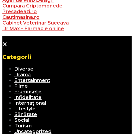
Agentie Web Design
Cumpara Criptomonede
Presadeazi.ro
Cautimasina.ro
Cabinet Veterinar Suceava
Dr.Max – Farmacie online
Categorii
Diverse
Dramă
Entertainment
Filme
Frumusețe
Infidelitate
Internațional
Lifestyle
Sănătate
Social
Turism
Uncategorized