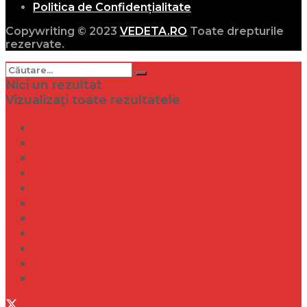
Politica de Confidențialitate
Copywriting © 2023
VEDETA.RO
Toate drepturile
rezervate.
Nici un rezultat
Vizualizați toate rezultatele
Dramă
Infidelitate
Frumusețe
Sănătate
Internațional
Diverse
Lifestyle
Entertainment
Turism
Social
Filme