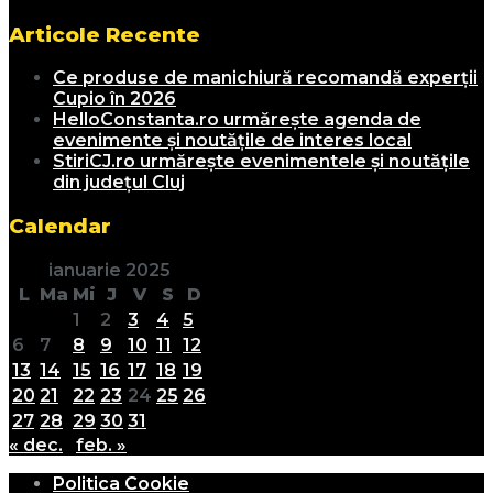
Articole Recente
Ce produse de manichiură recomandă experții
Cupio în 2026
HelloConstanta.ro urmărește agenda de
evenimente și noutățile de interes local
StiriCJ.ro urmărește evenimentele și noutățile
din județul Cluj
Calendar
ianuarie 2025
L
Ma
Mi
J
V
S
D
1
2
3
4
5
6
7
8
9
10
11
12
13
14
15
16
17
18
19
20
21
22
23
24
25
26
27
28
29
30
31
« dec.
feb. »
Politica Cookie