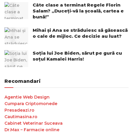
Câte clase a terminat Regele Florin
Salam? „Duceți-vă la școală, cartea e
bună!”
Mihai și Ana se străduiesc să găsească
o cale de mijloc. Ce decizie au luat?
Soția lui Joe Biden, sărut pe gură cu
soțul Kamalei Harris!
Recomandari
Agentie Web Design
Cumpara Criptomonede
Presadeazi.ro
Cautimasina.ro
Cabinet Veterinar Suceava
Dr.Max – Farmacie online