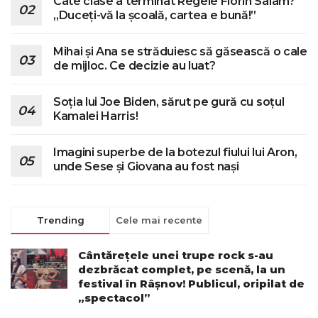
Câte clase a terminat Regele Florin Salam?
„Duceți-vă la școală, cartea e bună!”
Mihai și Ana se străduiesc să găsească o cale
de mijloc. Ce decizie au luat?
Soția lui Joe Biden, sărut pe gură cu soțul
Kamalei Harris!
Imagini superbe de la botezul fiului lui Aron,
unde Sese și Giovana au fost nași
Trending
Cele mai recente
Cântărețele unei trupe rock s-au
dezbrăcat complet, pe scenă, la un
festival în Râșnov! Publicul, oripilat de
„spectacol”