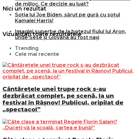
de mijloc. Ce decizie au luat?
Nici un rezultat
Soția lui Joe Biden, sărut pe gură cu soțul
Kamalei Harris!
Imagini superbe de la botezul fiului lui Aron,
Vizualizați toate rezultatele
unde Sese și Giovana au fost nași
Trending
Cele mai recente
Cântărețele unei trupe rock s-au
dezbrăcat complet, pe scenă, la un
festival în Râșnov! Publicul, oripilat de
„spectacol”