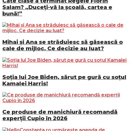
Câte clase a terminat Regele Florin
Salam? „Duceți-vă la școală, cartea e
bună!”
Mihai și Ana se străduiesc să găsească o
cale de mijloc. Ce decizie au luat?
Soția lui Joe Biden, sărut pe gură cu soțul
Kamalei Harris!
Ce produse de manichiură recomandă
experții Cupio în 2026