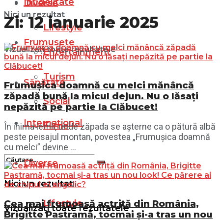
Infidelitate
Diverse
Nici un rezultat
Zi:
12 ianuarie 2025
Lifestyle
Frumusețe
Vizualizați toate rezultatele
Entertainment
Turism
Sănătate
Frumușica doamnă cu melci mănâncă
zăpadă bună la micul dejun. Nu o lăsați
Social
nepăzită pe partie la Clăbucet!
Internațional
Filme
În inima iernii, unde zăpada se așterne ca o pătură albă
peste peisajul montan, povestea „Frumușica doamnă
cu melci” devine ...
Diverse
Nici un rezultat
Lifestyle
Cea mai frumoasă actriță din România,
Vizualizați toate rezultatele
Brigitte Pastramă, tocmai și-a tras un nou