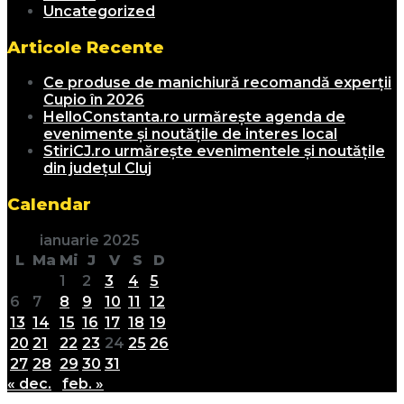
Uncategorized
Articole Recente
Ce produse de manichiură recomandă experții
Cupio în 2026
HelloConstanta.ro urmărește agenda de
evenimente și noutățile de interes local
StiriCJ.ro urmărește evenimentele și noutățile
din județul Cluj
Calendar
ianuarie 2025
L
Ma
Mi
J
V
S
D
1
2
3
4
5
6
7
8
9
10
11
12
13
14
15
16
17
18
19
20
21
22
23
24
25
26
27
28
29
30
31
« dec.
feb. »