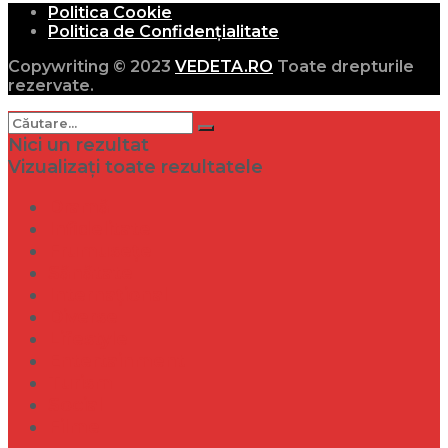
Politica Cookie
Politica de Confidențialitate
Copywriting © 2023
VEDETA.RO
Toate drepturile
rezervate.
Nici un rezultat
Vizualizați toate rezultatele
Dramă
Infidelitate
Frumusețe
Sănătate
Internațional
Diverse
Lifestyle
Entertainment
Turism
Social
Filme