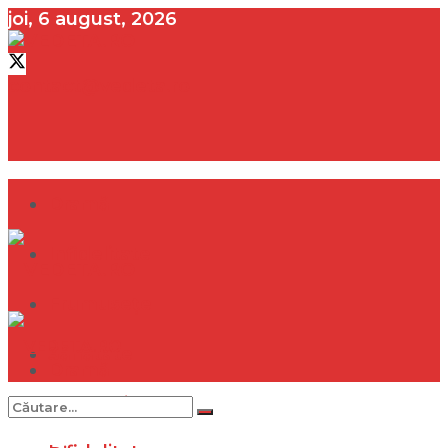
joi, 6 august, 2026
contact@vedeta.ro
Dramă
Infidelitate
Frumusețe
Sănătate
Dramă
Internațional