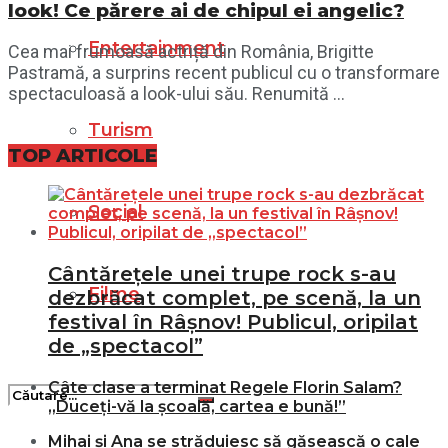
look! Ce părere ai de chipul ei angelic?
Entertainment
Cea mai frumoasă actriță din România, Brigitte
Pastramă, a surprins recent publicul cu o transformare
spectaculoasă a look-ului său. Renumită ...
Turism
TOP ARTICOLE
Social
Cântărețele unei trupe rock s-au
Filme
dezbrăcat complet, pe scenă, la un
festival în Râșnov! Publicul, oripilat
de „spectacol”
Câte clase a terminat Regele Florin Salam?
„Duceți-vă la școală, cartea e bună!”
Mihai și Ana se străduiesc să găsească o cale