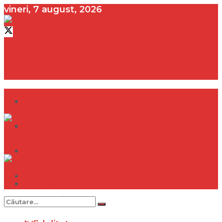
vineri, 7 august, 2026
contact@vedeta.ro
Dramă
Infidelitate
Frumusețe
Sănătate
Dramă
Internațional