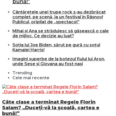
bună!”
Cântărețele unei trupe rock s-au dezbrăcat
complet, pe scenă, la un festival în Râșnov!
Publicul, oripilat de „spectacol”
Mihai și Ana se străduiesc să găsească o cale
de mijloc. Ce decizie au luat?
Soția lui Joe Biden, sărut pe gură cu soțul
Kamalei Harris!
Imagini superbe de la botezul fiului lui Aron,
unde Sese și Giovana au fost nași
Trending
Cele mai recente
Câte clase a terminat Regele Florin
Salam? „Duceți-vă la școală, cartea e
bună!”