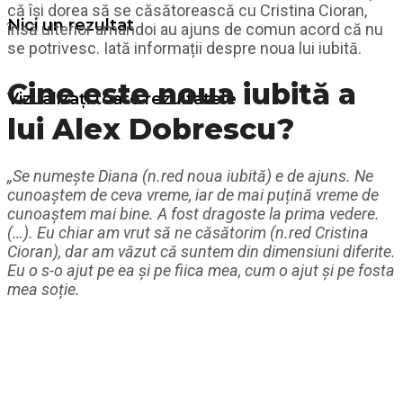
că își dorea să se căsătorească cu Cristina Cioran,
Nici un rezultat
însă ulterior amândoi au ajuns de comun acord că nu
se potrivesc. Iată informații despre noua lui iubită.
Cine este noua iubită a
Vizualizați toate rezultatele
lui Alex Dobrescu?
„Se numește Diana (n.red noua iubită) e de ajuns. Ne
cunoaștem de ceva vreme, iar de mai puțină vreme de
cunoaștem mai bine. A fost dragoste la prima vedere.
(…). Eu chiar am vrut să ne căsătorim (n.red Cristina
Cioran), dar am văzut că suntem din dimensiuni diferite.
Eu o s-o ajut pe ea și pe fiica mea, cum o ajut și pe fosta
mea soție.