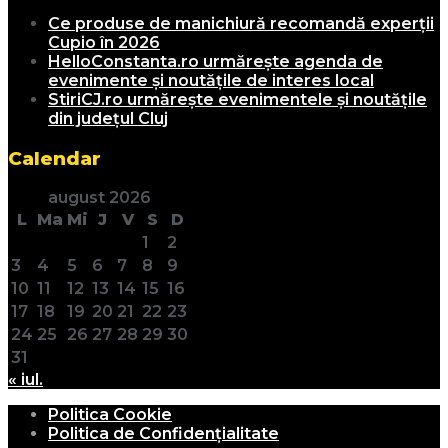
Ce produse de manichiură recomandă experții
Cupio în 2026
HelloConstanta.ro urmărește agenda de
evenimente și noutățile de interes local
StiriCJ.ro urmărește evenimentele și noutățile
din județul Cluj
Calendar
august 2026
L
Ma
Mi
J
V
S
D
1
2
3
4
5
6
7
8
9
10
11
12
13
14
15
16
17
18
19
20
21
22
23
24
25
26
27
28
29
30
31
« iul.
Politica Cookie
Politica de Confidențialitate