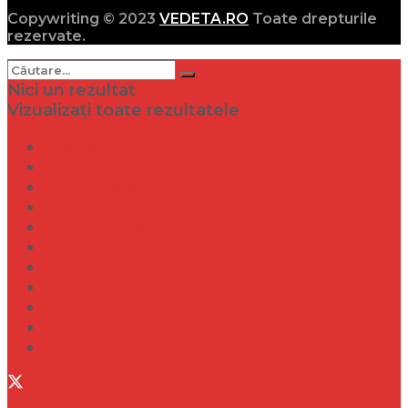
Copywriting © 2023
VEDETA.RO
Toate drepturile
rezervate.
Nici un rezultat
Vizualizați toate rezultatele
Dramă
Infidelitate
Frumusețe
Sănătate
Internațional
Diverse
Lifestyle
Entertainment
Turism
Social
Filme