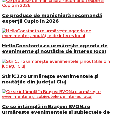
Ce produse de manichiură recomandă
experții Cupio în 2026
HelloConstanta.ro urmărește agenda de
evenimente și noutățile de interes local
StiriCJ.ro urmărește evenimentele și
noutățile din județul Cluj
Ce se întâmplă în Brașov: BVON.ro
urmărește evenimentele și subiectele de