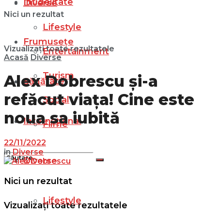
Infidelitate
Diverse
Nici un rezultat
Lifestyle
Frumusețe
Vizualizați toate rezultatele
Entertainment
Acasă
Diverse
Turism
Alex Dobrescu și-a
Sănătate
refăcut viața! Cine este
Social
noua sa iubită
Internațional
Filme
22/11/2022
in
Diverse
Diverse
Nici un rezultat
Lifestyle
Vizualizați toate rezultatele