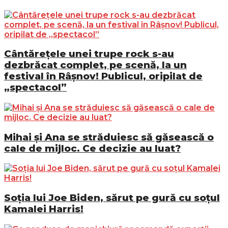
Cântărețele unei trupe rock s-au
dezbrăcat complet, pe scenă, la un
festival în Râșnov! Publicul, oripilat de
„spectacol”
Mihai și Ana se străduiesc să găsească o
cale de mijloc. Ce decizie au luat?
Soția lui Joe Biden, sărut pe gură cu soțul
Kamalei Harris!