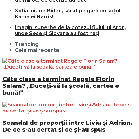
Soția lui Joe Biden, sărut pe gură cu soțul
Kamalei Harris!
Imagini superbe de la botezul fiului lui Aron,
unde Sese și Giovana au fost nași
Trending
Cele mai recente
Câte clase a terminat Regele Florin
Salam? „Duceți-vă la școală, cartea e
bună!”
Scandal de proporții între Liviu și Adrian.
De ce s-au certat și ce și-au spus