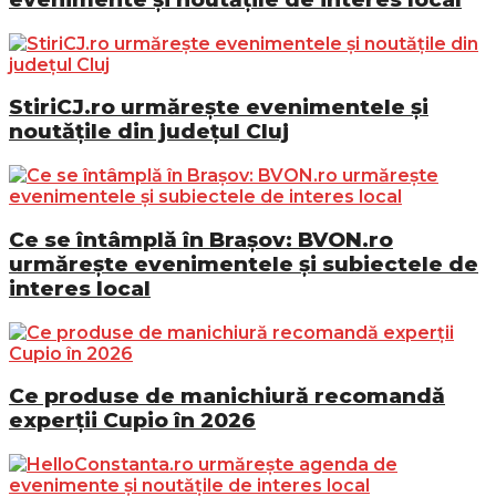
StiriCJ.ro urmărește evenimentele și
noutățile din județul Cluj
Ce se întâmplă în Brașov: BVON.ro
urmărește evenimentele și subiectele de
interes local
Ce produse de manichiură recomandă
experții Cupio în 2026