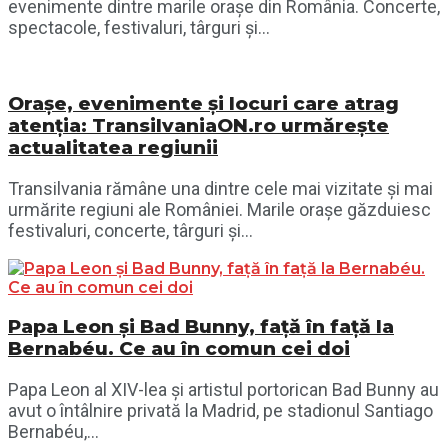
evenimente dintre marile orașe din România. Concerte,
spectacole, festivaluri, târguri și...
Orașe, evenimente și locuri care atrag
atenția: TransilvaniaON.ro urmărește
actualitatea regiunii
Transilvania rămâne una dintre cele mai vizitate și mai
urmărite regiuni ale României. Marile orașe găzduiesc
festivaluri, concerte, târguri și...
Papa Leon și Bad Bunny, față în față la
Bernabéu. Ce au în comun cei doi
Papa Leon al XIV-lea și artistul portorican Bad Bunny au
avut o întâlnire privată la Madrid, pe stadionul Santiago
Bernabéu,...