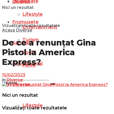
Infidelitate
Diverse
Nici un rezultat
Lifestyle
Frumusețe
Vizualizați toate rezultatele
Entertainment
Acasă
Diverse
Turism
De ce a renunțat Gina
Sănătate
Pistol la America
Social
Express?
Internațional
Filme
15/02/2023
in
Diverse
Diverse
Nici un rezultat
Lifestyle
Vizualizați toate rezultatele