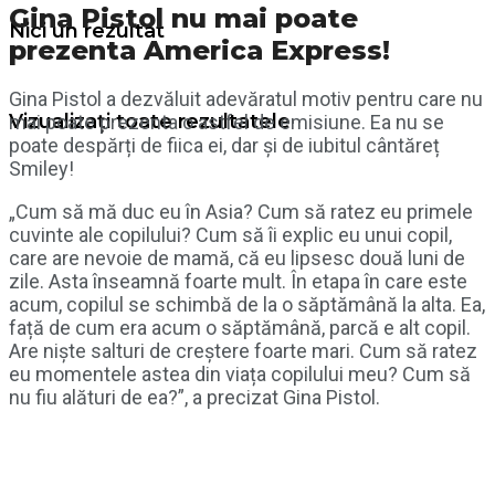
Gina Pistol nu mai poate
Nici un rezultat
prezenta America Express!
Gina Pistol a dezvăluit adevăratul motiv pentru care nu
Vizualizați toate rezultatele
mai poate prezenta o astfel de emisiune. Ea nu se
poate despărți de fiica ei, dar și de iubitul cântăreț
Smiley!
„Cum să mă duc eu în Asia? Cum să ratez eu primele
cuvinte ale copilului? Cum să îi explic eu unui copil,
care are nevoie de mamă, că eu lipsesc două luni de
zile. Asta înseamnă foarte mult. În etapa în care este
acum, copilul se schimbă de la o săptămână la alta. Ea,
față de cum era acum o săptămână, parcă e alt copil.
Are niște salturi de creștere foarte mari. Cum să ratez
eu momentele astea din viața copilului meu? Cum să
nu fiu alături de ea?”, a precizat Gina Pistol.