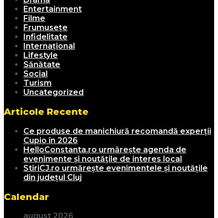
Entertainment
Filme
Frumusețe
Infidelitate
Internațional
Lifestyle
Sănătate
Social
Turism
Uncategorized
Articole Recente
Ce produse de manichiură recomandă experții
Cupio în 2026
HelloConstanta.ro urmărește agenda de
evenimente și noutățile de interes local
StiriCJ.ro urmărește evenimentele și noutățile
din județul Cluj
Calendar
august 2026