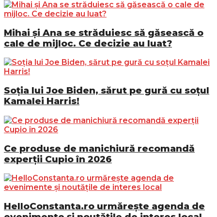
Mihai și Ana se străduiesc să găsească o
cale de mijloc. Ce decizie au luat?
Soția lui Joe Biden, sărut pe gură cu soțul
Kamalei Harris!
Ce produse de manichiură recomandă
experții Cupio în 2026
HelloConstanta.ro urmărește agenda de
evenimente și noutățile de interes local