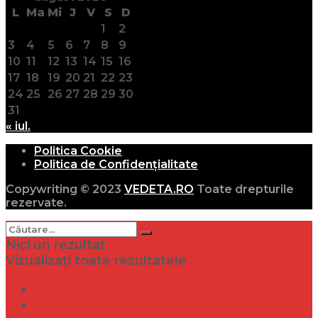
L
Ma
Mi
J
V
S
D
1
2
3
4
5
6
7
8
9
10
11
12
13
14
15
16
17
18
19
20
21
22
23
24
25
26
27
28
29
30
31
« iul.
Politica Cookie
Politica de Confidențialitate
Copywriting © 2023
VEDETA.RO
Toate drepturile
rezervate.
Nici un rezultat
Vizualizați toate rezultatele
Dramă
Infidelitate