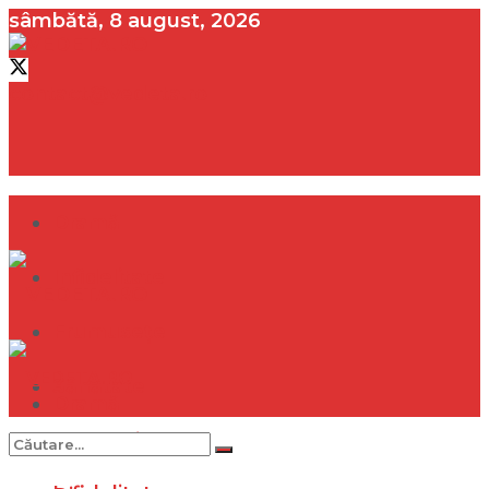
sâmbătă, 8 august, 2026
contact@vedeta.ro
Dramă
Infidelitate
Frumusețe
Sănătate
Dramă
Internațional