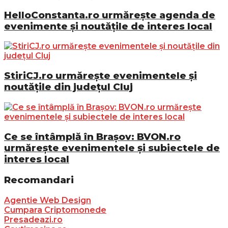
HelloConstanta.ro urmărește agenda de
evenimente și noutățile de interes local
StiriCJ.ro urmărește evenimentele și
noutățile din județul Cluj
Ce se întâmplă în Brașov: BVON.ro
urmărește evenimentele și subiectele de
interes local
Recomandari
Agentie Web Design
Cumpara Criptomonede
Presadeazi.ro