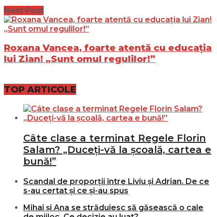
Next Post
Roxana Vancea, foarte atentă cu educația
lui Zian! „Sunt omul regulilor!”
TOP ARTICOLE
Câte clase a terminat Regele Florin
Salam? „Duceți-vă la școală, cartea e
bună!”
Scandal de proporții între Liviu și Adrian. De ce
s-au certat și ce și-au spus
Mihai și Ana se străduiesc să găsească o cale
de mijloc. Ce decizie au luat?