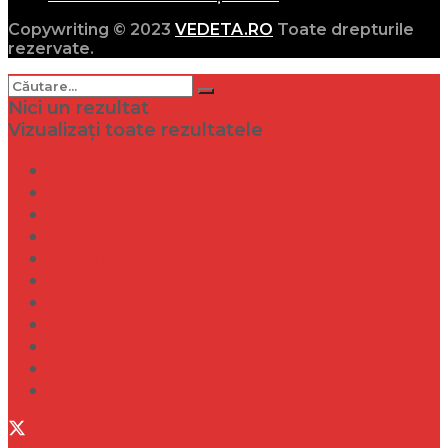
Copywriting © 2023
VEDETA.RO
Toate drepturile
rezervate.
Nici un rezultat
Vizualizați toate rezultatele
Dramă
Infidelitate
Frumusețe
Sănătate
Internațional
Diverse
Lifestyle
Entertainment
Turism
Social
Filme