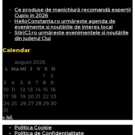
Ce produse de manichiură recomandă experții
Cupio în 2026
HelloConstanta.ro urmărește agenda de
evenimente și noutățile de interes local
StiriCJ.ro urmărește evenimentele și noutățile
din județul Cluj
Calendar
august 2026
L
Ma
Mi
J
V
S
D
1
2
3
4
5
6
7
8
9
10
11
12
13
14
15
16
17
18
19
20
21
22
23
24
25
26
27
28
29
30
31
« iul.
Politica Cookie
Politica de Confidențialitate