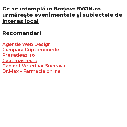
Ce se întâmplă în Brașov: BVON.ro
urmărește evenimentele și subiectele de
interes local
Recomandari
Agentie Web Design
Cumpara Criptomonede
Presadeazi.ro
Cautimasina.ro
Cabinet Veterinar Suceava
Dr.Max – Farmacie online