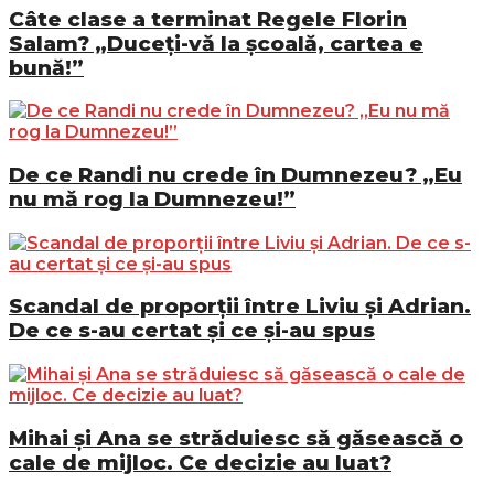
Câte clase a terminat Regele Florin
Salam? „Duceți-vă la școală, cartea e
bună!”
De ce Randi nu crede în Dumnezeu? „Eu
nu mă rog la Dumnezeu!”
Scandal de proporții între Liviu și Adrian.
De ce s-au certat și ce și-au spus
Mihai și Ana se străduiesc să găsească o
cale de mijloc. Ce decizie au luat?