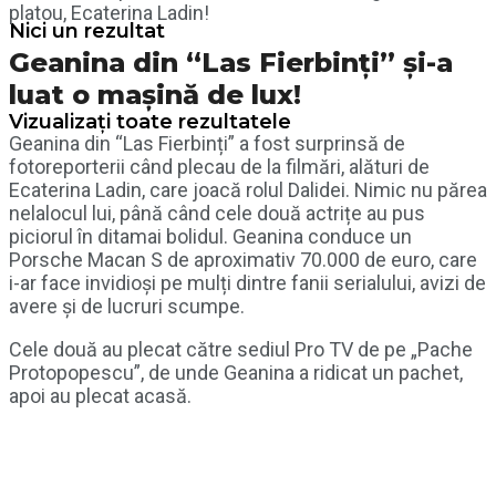
platou, Ecaterina Ladin!
Nici un rezultat
Geanina din “Las Fierbinți” și-a
luat o mașină de lux!
Vizualizați toate rezultatele
Geanina din “Las Fierbinți” a fost surprinsă de
fotoreporterii când plecau de la filmări, alături de
Ecaterina Ladin, care joacă rolul Dalidei. Nimic nu părea
nelalocul lui, până când cele două actrițe au pus
piciorul în ditamai bolidul. Geanina conduce un
Porsche Macan S de aproximativ 70.000 de euro, care
i-ar face invidioși pe mulți dintre fanii serialului, avizi de
avere și de lucruri scumpe.
Cele două au plecat către sediul Pro TV de pe „Pache
Protopopescu”, de unde Geanina a ridicat un pachet,
apoi au plecat acasă.