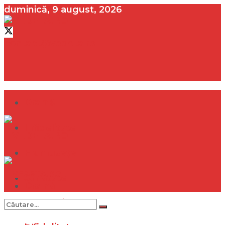
duminică, 9 august, 2026
contact@vedeta.ro
Dramă
Infidelitate
Frumusețe
Sănătate
Dramă
Internațional