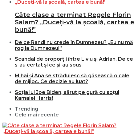
Câte clase a terminat Regele Florin
Salam? „Duceți-vă la școală, cartea e
bună!”
De ce Randi nu crede în Dumnezeu? „Eu nu mă
rog la Dumnezeu!”
Scandal de proporții între Liviu și Adrian. De ce
s-au certat și ce și-au spus
Mihai și Ana se străduiesc să găsească o cale
de mijloc. Ce decizie au luat?
Soția lui Joe Biden, sărut pe gură cu soțul
Kamalei Harris!
Trending
Cele mai recente