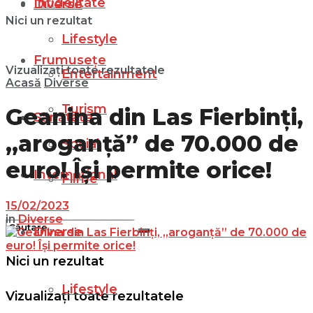
Infidelitate
Diverse
Nici un rezultat
Lifestyle
Frumusețe
Vizualizați toate rezultatele
Entertainment
Acasă
Diverse
Turism
Geanina din Las Fierbinți,
Sănătate
„aroganță” de 70.000 de
Social
euro! Își permite orice!
Internațional
Filme
15/02/2023
in
Diverse
Diverse
Nici un rezultat
Lifestyle
Vizualizați toate rezultatele