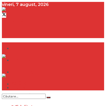
vineri, 7 august, 2026
contact@vedeta.ro
Dramă
Infidelitate
Frumusețe
Sănătate
Dramă
Internațional