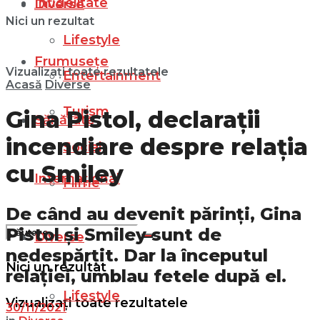
Infidelitate
Diverse
Nici un rezultat
Lifestyle
Frumusețe
Vizualizați toate rezultatele
Entertainment
Acasă
Diverse
Turism
Gina Pistol, declarații
Sănătate
incendiare despre relația
Social
cu Smiley
Internațional
Filme
De când au devenit părinți, Gina
Pistol și Smiley sunt de
Diverse
nedespărțit. Dar la începutul
Nici un rezultat
relației, umblau fetele după el.
Lifestyle
Vizualizați toate rezultatele
30/11/2021