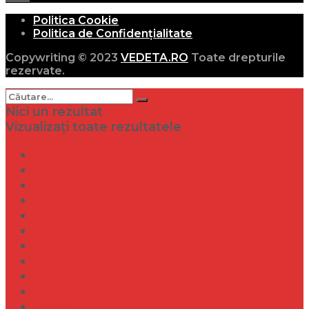
Politica Cookie
Politica de Confidențialitate
Copywriting © 2023
VEDETA.RO
Toate drepturile
rezervate.
Nici un rezultat
Vizualizați toate rezultatele
Dramă
Infidelitate
Frumusețe
Sănătate
Internațional
Diverse
Lifestyle
Entertainment
Turism
Social
Filme