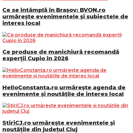
Ce se întâmplă în Brașov: BVON.ro
urmărește evenimentele și subiectele de
interes local
Ce produse de manichiură recomandă
experții Cupio în 2026
HelloConstanta.ro urmărește agenda de
evenimente și noutățile de interes local
StiriCJ.ro urmărește evenimentele și
noutățile din județul Cluj