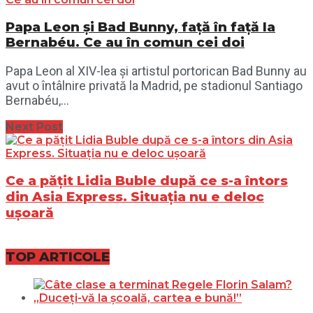
Papa Leon și Bad Bunny, față în față la
Bernabéu. Ce au în comun cei doi
Papa Leon al XIV-lea și artistul portorican Bad Bunny au
avut o întâlnire privată la Madrid, pe stadionul Santiago
Bernabéu,...
Next Post
Ce a pățit Lidia Buble după ce s-a întors
din Asia Express. Situația nu e deloc
ușoară
TOP ARTICOLE