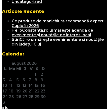
Uncategorized
Articole Recente
Ce produse de manichiură recomandă experții
Cupio în 2026
HelloConstanta.ro urmărește agenda de
evenimente și noutățile de interes local
StiriCJ.ro urmărește evenimentele și noutățile
din județul Cluj
Calendar
august 2026
L
Ma
Mi
J
V
S
D
1
2
3
4
5
6
7
8
9
10
11
12
13
14
15
16
17
18
19
20
21
22
23
24
25
26
27
28
29
30
31
« iul.