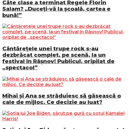
Câte clase a terminat Regele Florin
Salam? „Duceți-vă la școală, cartea e
bună!”
Cântărețele unei trupe rock s-au
dezbrăcat complet, pe scenă, la un
festival în Râșnov! Publicul, oripilat de
„spectacol”
Mihai și Ana se străduiesc să găsească o
cale de mijloc. Ce decizie au luat?