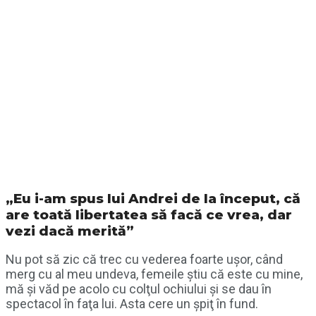
„Eu i-am spus lui Andrei de la început, că
are toată libertatea să facă ce vrea, dar
vezi dacă merită”
Nu pot să zic că trec cu vederea foarte uşor, când
merg cu al meu undeva, femeile ştiu că este cu mine,
mă şi văd pe acolo cu colţul ochiului şi se dau în
spectacol în faţa lui. Asta cere un şpiţ în fund.