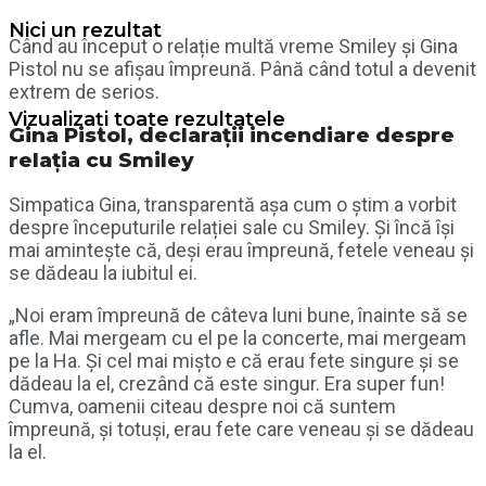
Nici un rezultat
Când au început o relație multă vreme Smiley și Gina
Pistol nu se afișau împreună. Până când totul a devenit
extrem de serios.
Vizualizați toate rezultatele
Gina Pistol, declarații incendiare despre
relația cu Smiley
Simpatica Gina, transparentă așa cum o știm a vorbit
despre începuturile relației sale cu Smiley. Și încă își
mai amintește că, deși erau împreună, fetele veneau și
se dădeau la iubitul ei.
„Noi eram împreună de câteva luni bune, înainte să se
afle. Mai mergeam cu el pe la concerte, mai mergeam
pe la Ha. Şi cel mai mişto e că erau fete singure şi se
dădeau la el, crezând că este singur. Era super fun!
Cumva, oamenii citeau despre noi că suntem
împreună, şi totuşi, erau fete care veneau şi se dădeau
la el.