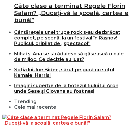
Câte clase a terminat Regele Florin
Salam? „Duceți-vă la școală, cartea e
bună!”
Cântărețele unei trupe rock s-au dezbrăcat
complet, pe scenă, la un festival în Râșnov!
Publicul, oripilat de „spectacol”
Mihai și Ana se străduiesc să găsească o cale
de mijloc. Ce decizie au luat?
Soția lui Joe Biden, sărut pe gură cu soțul
Kamalei Harris!
Imagini superbe de la botezul fiului lui Aron,
unde Sese și Giovana au fost nași
Trending
Cele mai recente