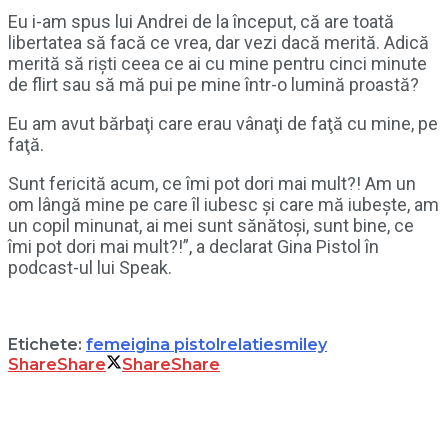
Eu i-am spus lui Andrei de la început, că are toată
libertatea să facă ce vrea, dar vezi dacă merită. Adică
merită să rişti ceea ce ai cu mine pentru cinci minute
de flirt sau să mă pui pe mine într-o lumină proastă?
Eu am avut bărbaţi care erau vânaţi de faţă cu mine, pe
faţă.
Sunt fericită acum, ce îmi pot dori mai mult?! Am un
om lângă mine pe care îl iubesc şi care mă iubeşte, am
un copil minunat, ai mei sunt sănătoşi, sunt bine, ce
îmi pot dori mai mult?!”, a declarat Gina Pistol în
podcast-ul lui Speak.
Etichete:
femei
gina pistol
relatie
smiley
Share
Share
Share
Share