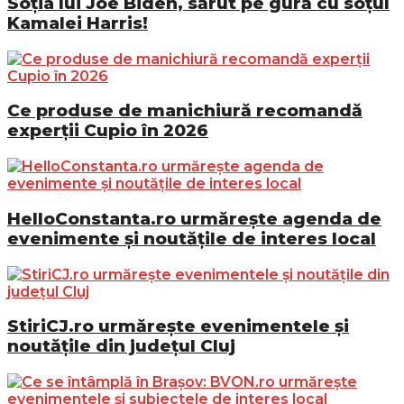
Soția lui Joe Biden, sărut pe gură cu soțul
Kamalei Harris!
Ce produse de manichiură recomandă
experții Cupio în 2026
HelloConstanta.ro urmărește agenda de
evenimente și noutățile de interes local
StiriCJ.ro urmărește evenimentele și
noutățile din județul Cluj