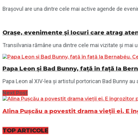
Brașovul are una dintre cele mai active agende de evenime
Orașe, evenimente și locuri care atrag aten
Transilvania rămâne una dintre cele mai vizitate și mai ur
Papa Leon și Bad Bunny, față în față la Ber
Papa Leon al XIV-lea și artistul portorican Bad Bunny au a
Next Post
Alina Pușcău a povestit drama vieții ei. E în
TOP ARTICOLE