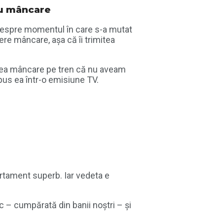
ru mâncare
 despre momentul în care s-a mutat
ere mâncare, așa că îi trimitea
itea mâncare pe tren că nu aveam
pus ea într-o emisiune TV.
partament superb. Iar vedeta e
c – cumpărată din banii noștri – și