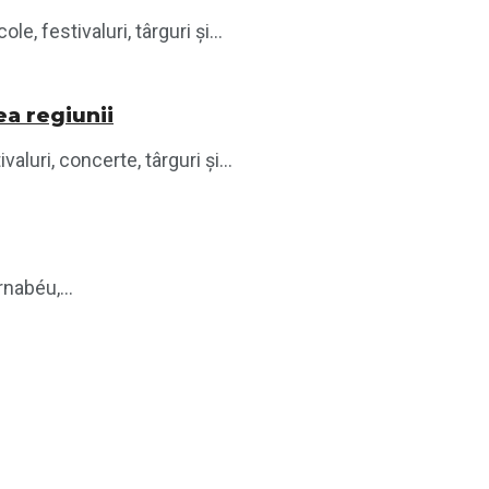
 festivaluri, târguri și...
ea regiunii
luri, concerte, târguri și...
nabéu,...