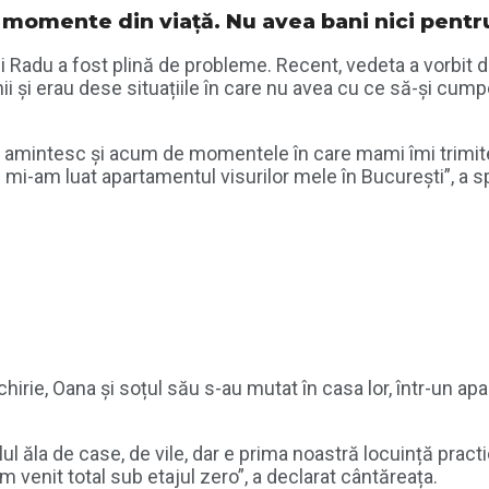
 momente din viață. Nu avea bani nici pent
i Radu a fost plină de probleme. Recent, vedeta a vorbit
i și erau dese situațiile în care nu avea cu ce să-și cump
 îmi amintesc și acum de momentele în care mami îmi trim
 mi-am luat apartamentul visurilor mele în București”, a s
 chirie, Oana și soțul său s-au mutat în casa lor, într-un a
l ăla de case, de vile, dar e prima noastră locuință practi
 venit total sub etajul zero”, a declarat cântăreața.