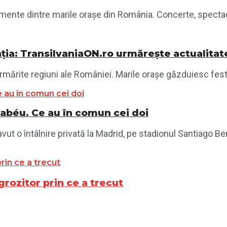
nte dintre marile orașe din România. Concerte, spectacole,
ția: TransilvaniaON.ro urmărește actualitat
mărite regiuni ale României. Marile orașe găzduiesc festiva
nabéu. Ce au în comun cei doi
vut o întâlnire privată la Madrid, pe stadionul Santiago Ber
grozitor prin ce a trecut