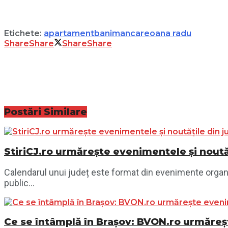
Etichete:
apartament
bani
mancare
oana radu
Share
Share
Share
Share
Postări
Similare
StiriCJ.ro urmărește evenimentele și noutăț
Calendarul unui județ este format din evenimente organiza
public...
Ce se întâmplă în Brașov: BVON.ro urmăreșt