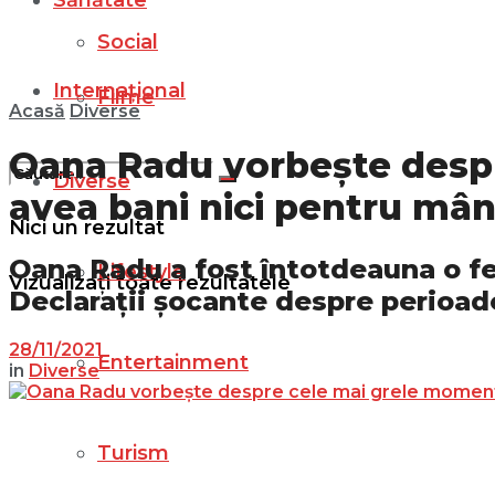
Sănătate
Social
Internațional
Filme
Acasă
Diverse
Oana Radu vorbește despr
Diverse
avea bani nici pentru mâ
Nici un rezultat
Oana Radu a fost întotdeauna o fe
Lifestyle
Vizualizați toate rezultatele
Declarații șocante despre perioad
28/11/2021
Entertainment
in
Diverse
Turism