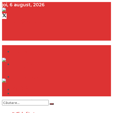
joi, 6 august, 2026
contact@vedeta.ro
Dramă
Infidelitate
Frumusețe
Sănătate
Dramă
Internațional