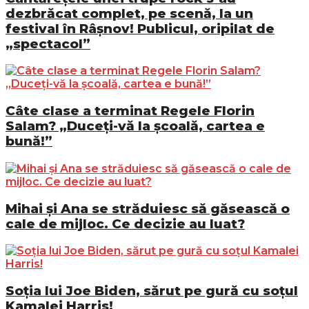
dezbrăcat complet, pe scenă, la un
festival în Râșnov! Publicul, oripilat de
„spectacol”
Câte clase a terminat Regele Florin
Salam? „Duceți-vă la școală, cartea e
bună!”
Mihai și Ana se străduiesc să găsească o
cale de mijloc. Ce decizie au luat?
Soția lui Joe Biden, sărut pe gură cu soțul
Kamalei Harris!