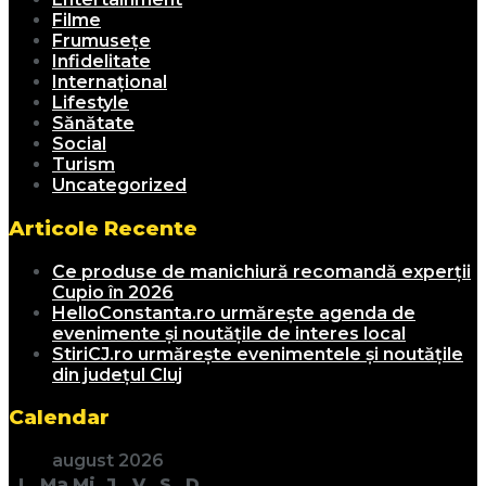
Filme
Frumusețe
Infidelitate
Internațional
Lifestyle
Sănătate
Social
Turism
Uncategorized
Articole Recente
Ce produse de manichiură recomandă experții
Cupio în 2026
HelloConstanta.ro urmărește agenda de
evenimente și noutățile de interes local
StiriCJ.ro urmărește evenimentele și noutățile
din județul Cluj
Calendar
august 2026
L
Ma
Mi
J
V
S
D