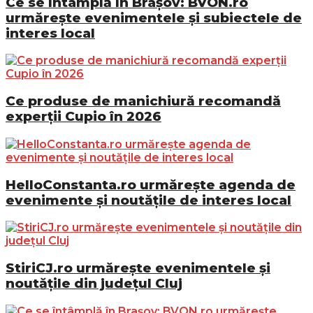
Ce se întâmplă în Brașov: BVON.ro
urmărește evenimentele și subiectele de
interes local
Ce produse de manichiură recomandă
experții Cupio în 2026
HelloConstanta.ro urmărește agenda de
evenimente și noutățile de interes local
StiriCJ.ro urmărește evenimentele și
noutățile din județul Cluj