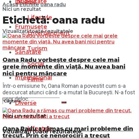
Infidelitate
Diverse
Acasă
Etichite
oana radu
Nici un rezultat
Lifestyle
Etichetă:
oana radu
Frumusețe
Vizualizați toate rezultatele
Entertainment
Turism
Sănătate
Oana Radu vorbește despre cele mai
Social
grele momente din viață. Nu avea bani
nici pentru mâncare
Internațional
Filme
Într-o emisiune tv, Oana Roman a povestit cum s-a
descurcat atunci când s-a mutat la București. N-a fost
ușor deloc. ...
Diverse
Nici un rezultat
Lifestyle
Oana Radu a rămas cu mari probleme din
Vizualizați toate rezultatele
trecut. Prin ce nenorociri a trecut