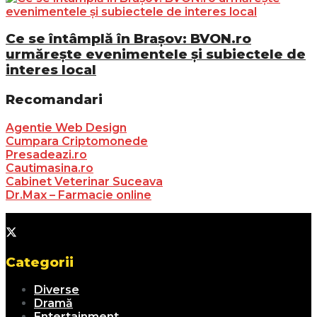
Ce se întâmplă în Brașov: BVON.ro
urmărește evenimentele și subiectele de
interes local
Recomandari
Agentie Web Design
Cumpara Criptomonede
Presadeazi.ro
Cautimasina.ro
Cabinet Veterinar Suceava
Dr.Max – Farmacie online
Categorii
Diverse
Dramă
Entertainment