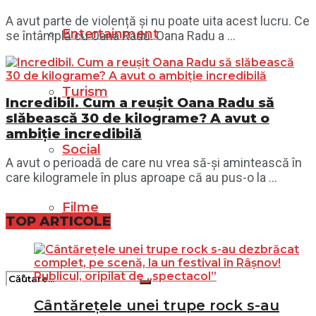
A avut parte de violență și nu poate uita acest lucru. Ce
Entertainment
se întâmplă cu Oana Radu. Oana Radu a ...
Turism
Incredibil. Cum a reușit Oana Radu să
slăbească 30 de kilograme? A avut o
ambiție incredibilă
Social
A avut o perioadă de care nu vrea să-și amintească în
care kilogramele în plus aproape că au pus-o la ...
Filme
TOP ARTICOLE
Cântărețele unei trupe rock s-au