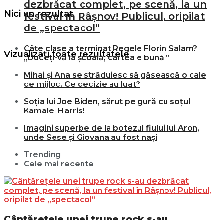
dezbrăcat complet, pe scenă, la un
Nici un rezultat
festival în Râșnov! Publicul, oripilat
de „spectacol”
Câte clase a terminat Regele Florin Salam?
Vizualizați toate rezultatele
„Duceți-vă la școală, cartea e bună!”
Mihai și Ana se străduiesc să găsească o cale
de mijloc. Ce decizie au luat?
Soția lui Joe Biden, sărut pe gură cu soțul
Kamalei Harris!
Imagini superbe de la botezul fiului lui Aron,
unde Sese și Giovana au fost nași
Trending
Cele mai recente
Cântărețele unei trupe rock s-au