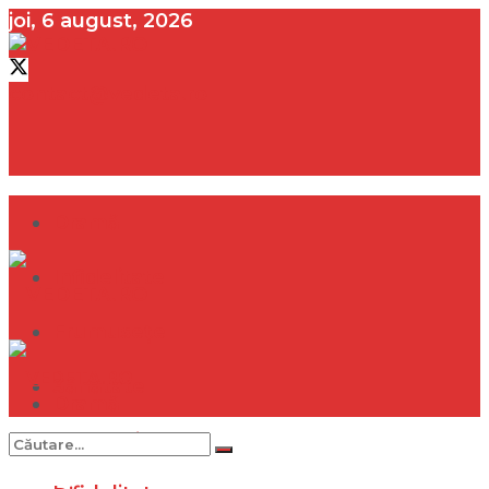
joi, 6 august, 2026
contact@vedeta.ro
Dramă
Infidelitate
Frumusețe
Sănătate
Dramă
Internațional