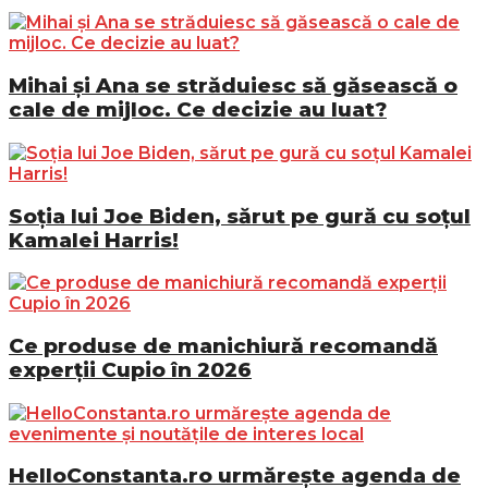
Mihai și Ana se străduiesc să găsească o
cale de mijloc. Ce decizie au luat?
Soția lui Joe Biden, sărut pe gură cu soțul
Kamalei Harris!
Ce produse de manichiură recomandă
experții Cupio în 2026
HelloConstanta.ro urmărește agenda de