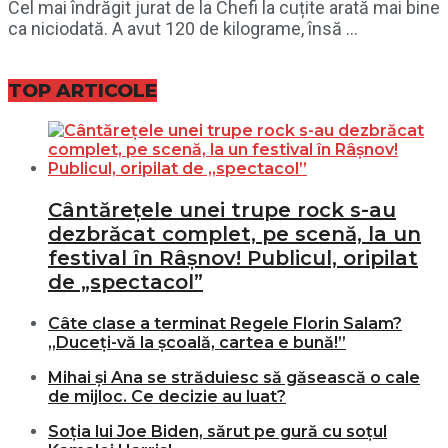
Cel mai îndrăgit jurat de la Chefi la cuțite arată mai bine
ca niciodată. A avut 120 de kilograme, însă ...
TOP ARTICOLE
Cântărețele unei trupe rock s-au
dezbrăcat complet, pe scenă, la un
festival în Râșnov! Publicul, oripilat
de „spectacol”
Câte clase a terminat Regele Florin Salam?
„Duceți-vă la școală, cartea e bună!”
Mihai și Ana se străduiesc să găsească o cale
de mijloc. Ce decizie au luat?
Soția lui Joe Biden, sărut pe gură cu soțul