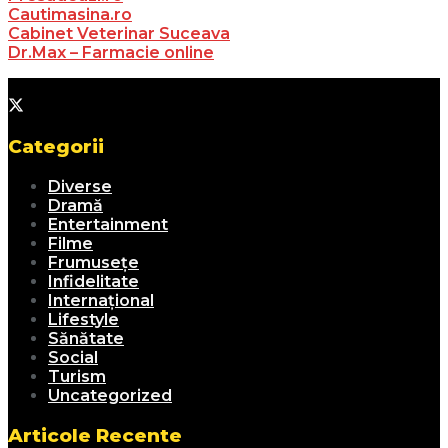
Cautimasina.ro
Cabinet Veterinar Suceava
Dr.Max – Farmacie online
Categorii
Diverse
Dramă
Entertainment
Filme
Frumusețe
Infidelitate
Internațional
Lifestyle
Sănătate
Social
Turism
Uncategorized
Articole Recente