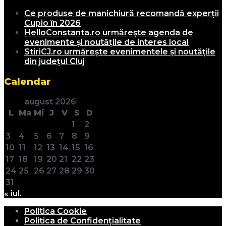
Ce produse de manichiură recomandă experții
Cupio în 2026
HelloConstanta.ro urmărește agenda de
evenimente și noutățile de interes local
StiriCJ.ro urmărește evenimentele și noutățile
din județul Cluj
Calendar
august 2026
L
Ma
Mi
J
V
S
D
1
2
3
4
5
6
7
8
9
10
11
12
13
14
15
16
17
18
19
20
21
22
23
24
25
26
27
28
29
30
31
« iul.
Politica Cookie
Politica de Confidențialitate