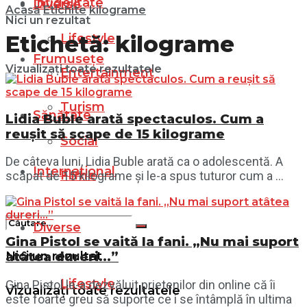
Infidelitate
Diverse
Acasă
Etichite
kilograme
Nici un rezultat
Lifestyle
Etichetă:
kilograme
Frumusețe
Vizualizați toate rezultatele
Entertainment
Turism
Sănătate
Lidia Buble arată spectaculos. Cum a
reușit să scape de 15 kilograme
Social
De câteva luni, Lidia Buble arată ca o adolescentă. A
Internațional
Filme
scăpat de 15 kilograme și le-a spus tuturor cum a ...
Diverse
Gina Pistol se vaită la fani. „Nu mai suport
Nici un rezultat
atâtea dureri…”
Lifestyle
Gina Pistol le-a dezvăluit prietenilor din online că îi
Vizualizați toate rezultatele
este foarte greu să suporte ce i se întâmplă în ultima