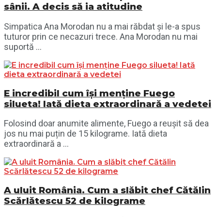
sânii. A decis să ia atitudine
Simpatica Ana Morodan nu a mai răbdat și le-a spus
tuturor prin ce necazuri trece. Ana Morodan nu mai
suportă ...
E incredibil cum își menține Fuego
silueta! Iată dieta extraordinară a vedetei
Folosind doar anumite alimente, Fuego a reușit să dea
jos nu mai puțin de 15 kilograme. Iată dieta
extraordinară a ...
A uluit România. Cum a slăbit chef Cătălin
Scărlătescu 52 de kilograme