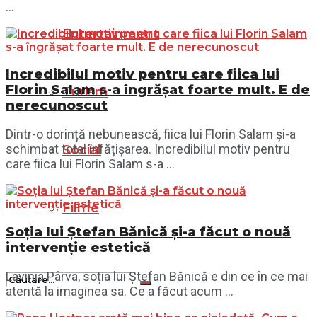
...
Entertainment
Incredibilul motiv pentru care fiica lui
Florin Salam s-a îngrășat foarte mult. E de
Turism
nerecunoscut
Dintr-o dorință nebunească, fiica lui Florin Salam și-a
schimbat total înfățișarea. Incredibilul motiv pentru
Social
care fiica lui Florin Salam s-a ...
Filme
Soția lui Ștefan Bănică și-a făcut o nouă
intervenție estetică
Lavinia Pârva, soția lui Ștefan Bănică e din ce în ce mai
atentă la imaginea sa. Ce a făcut acum ...