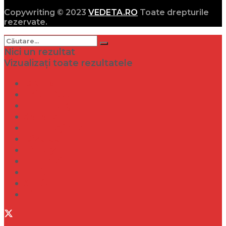
Copywriting © 2023
VEDETA.RO
Toate drepturile
rezervate.
Nici un rezultat
Vizualizați toate rezultatele
Dramă
Infidelitate
Frumusețe
Sănătate
Internațional
Diverse
Lifestyle
Entertainment
Turism
Social
Filme