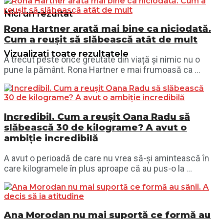
Nici un rezultat
Rona Hartner arată mai bine ca niciodată.
Cum a reușit să slăbească atât de mult
Vizualizați toate rezultatele
A trecut peste orice greutate din viață și nimic nu o
pune la pământ. Rona Hartner e mai frumoasă ca ...
Incredibil. Cum a reușit Oana Radu să
slăbească 30 de kilograme? A avut o
ambiție incredibilă
A avut o perioadă de care nu vrea să-și amintească în
care kilogramele în plus aproape că au pus-o la ...
Ana Morodan nu mai suportă ce formă au