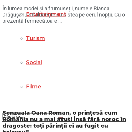
În lumea modei și a frumuseții, numele Bianca
Entertainment
Drăgușanu strălucește ca o stea pe cerul nopții. Cu o
prezență fermecătoare ...
Turism
Social
Filme
Senzuala Oana Roman, o prințesă cum
România nu a mai avut! Însă fără noroc în
dragoste: toți părinții ei au fugit cu