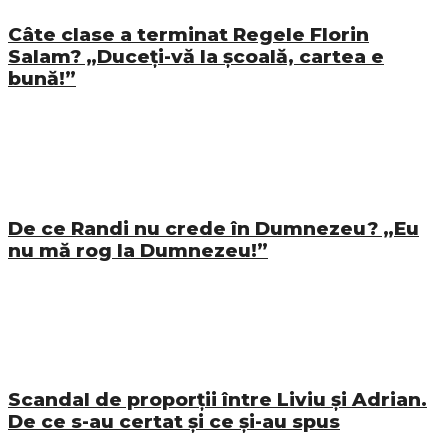
Câte clase a terminat Regele Florin
Salam? „Duceți-vă la școală, cartea e
bună!”
De ce Randi nu crede în Dumnezeu? „Eu
nu mă rog la Dumnezeu!”
Scandal de proporții între Liviu și Adrian.
De ce s-au certat și ce și-au spus