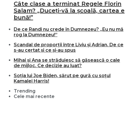
Câte clase a terminat Regele Florin
Salam? „Duceți-vă la școală, cartea e
bună!”
De ce Randi nu crede în Dumnezeu? „Eu nu mă
rog la Dumnezeu!”
Scandal de proporții între Liviu și Adrian. De ce
s-au certat și ce și-au spus
Mihai și Ana se străduiesc să găsească o cale
de mijloc. Ce decizie au luat?
Soția lui Joe Biden, sărut pe gură cu soțul
Kamalei Harris!
Trending
Cele mai recente