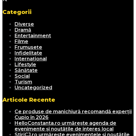
Categorii
Diverse
Dramă
Entertainment
Filme
Frumusețe
Infidelitate
Internațional
Lifestyle
Sănătate
Social
Turism
Uncategorized
Articole Recente
Ce produse de manichiură recomandă experții
Cupio în 2026
HelloConstanta.ro urmărește agenda de
evenimente și noutățile de interes local
StiriCJ.ro urmărește evenimentele și noutățile