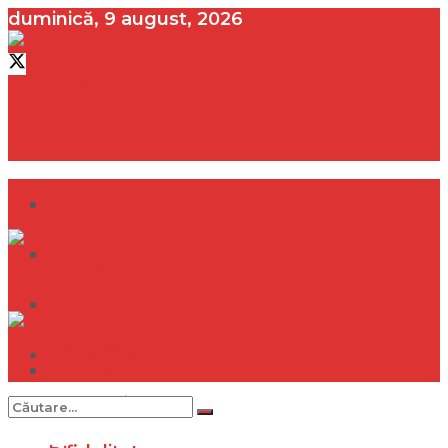
duminică, 9 august, 2026
contact@vedeta.ro
Dramă
Infidelitate
Frumusețe
Sănătate
Dramă
Internațional