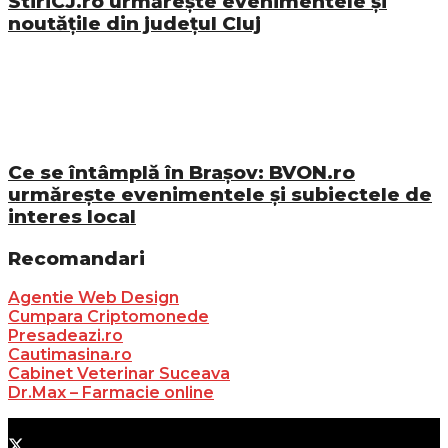
StiriCJ.ro urmărește evenimentele și
noutățile din județul Cluj
Ce se întâmplă în Brașov: BVON.ro
urmărește evenimentele și subiectele de
interes local
Recomandari
Agentie Web Design
Cumpara Criptomonede
Presadeazi.ro
Cautimasina.ro
Cabinet Veterinar Suceava
Dr.Max – Farmacie online