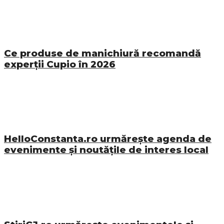
Ce produse de manichiură recomandă
experții Cupio în 2026
HelloConstanta.ro urmărește agenda de
evenimente și noutățile de interes local