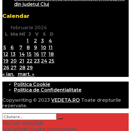
din județul Cluj
Calendar
februarie 2024
L
Ma
Mi
J
V
S
D
1
2
3
4
5
6
7
8
9
10
11
12
13
14
15
16
17
18
19
20
21
22
23
24
25
26
27
28
29
« ian.
mart. »
Politica Cookie
Politica de Confidențialitate
Copywriting © 2023
VEDETA.RO
Toate drepturile
rezervate.
Nici un rezultat
Vizualizați toate rezultatele