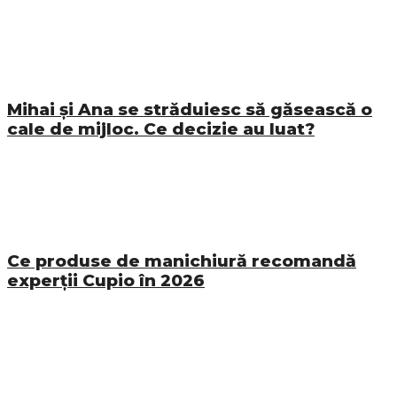
Mihai și Ana se străduiesc să găsească o
cale de mijloc. Ce decizie au luat?
Ce produse de manichiură recomandă
experții Cupio în 2026