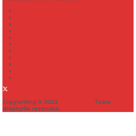
Dramă
Infidelitate
Frumusețe
Sănătate
Internațional
Diverse
Lifestyle
Entertainment
Turism
Social
Filme
Copywriting © 2023
VEDETA.RO
Toate
drepturile rezervate.