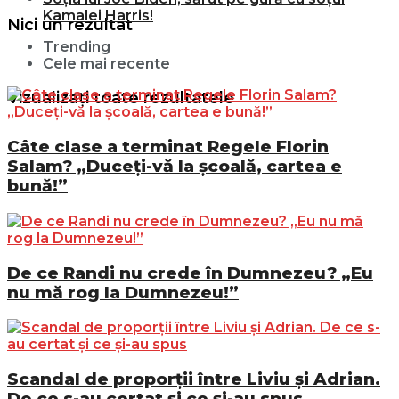
Kamalei Harris!
Nici un rezultat
Trending
Cele mai recente
Vizualizați toate rezultatele
Câte clase a terminat Regele Florin
Salam? „Duceți-vă la școală, cartea e
bună!”
De ce Randi nu crede în Dumnezeu? „Eu
nu mă rog la Dumnezeu!”
Scandal de proporții între Liviu și Adrian.
De ce s-au certat și ce și-au spus