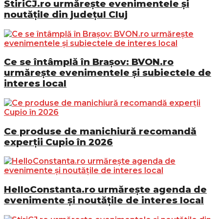
StiriCJ.ro urmărește evenimentele și
noutățile din județul Cluj
Ce se întâmplă în Brașov: BVON.ro
urmărește evenimentele și subiectele de
interes local
Ce produse de manichiură recomandă
experții Cupio în 2026
HelloConstanta.ro urmărește agenda de
evenimente și noutățile de interes local