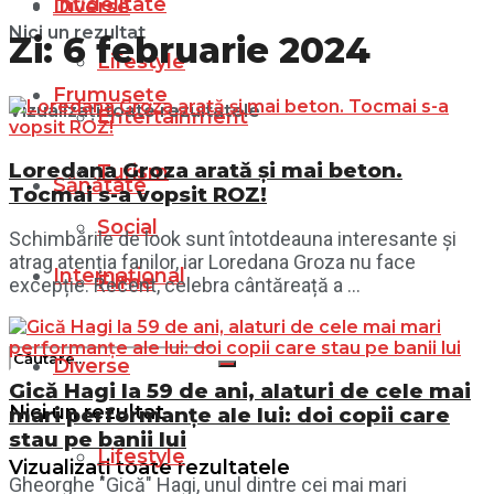
Infidelitate
Diverse
Nici un rezultat
Zi:
6 februarie 2024
Lifestyle
Frumusețe
Vizualizați toate rezultatele
Entertainment
Loredana Groza arată și mai beton.
Turism
Sănătate
Tocmai s-a vopsit ROZ!
Social
Schimbările de look sunt întotdeauna interesante și
atrag atenția fanilor, iar Loredana Groza nu face
Internațional
Filme
excepție. Recent, celebra cântăreață a ...
Diverse
Gică Hagi la 59 de ani, alaturi de cele mai
Nici un rezultat
mari performanțe ale lui: doi copii care
stau pe banii lui
Lifestyle
Vizualizați toate rezultatele
Gheorghe "Gică" Hagi, unul dintre cei mai mari