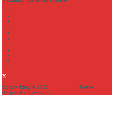
Vizualizați toate rezultatele
Dramă
Infidelitate
Frumusețe
Sănătate
Internațional
Diverse
Lifestyle
Entertainment
Turism
Social
Filme
Copywriting © 2023
VEDETA.RO
Toate
drepturile rezervate.