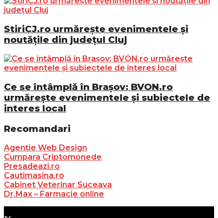
StiriCJ.ro urmărește evenimentele și
noutățile din județul Cluj
Ce se întâmplă în Brașov: BVON.ro
urmărește evenimentele și subiectele de
interes local
Recomandari
Agentie Web Design
Cumpara Criptomonede
Presadeazi.ro
Cautimasina.ro
Cabinet Veterinar Suceava
Dr.Max – Farmacie online