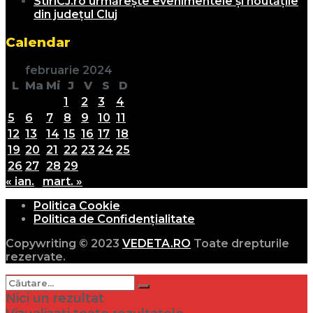
StiriCJ.ro urmărește evenimentele și noutățile
din județul Cluj
Calendar
februarie 2024
L
Ma
Mi
J
V
S
D
1
2
3
4
5
6
7
8
9
10
11
12
13
14
15
16
17
18
19
20
21
22
23
24
25
26
27
28
29
« ian.
mart. »
Politica Cookie
Politica de Confidențialitate
Copywriting © 2023
VEDETA.RO
Toate drepturile
rezervate.
Nici un rezultat