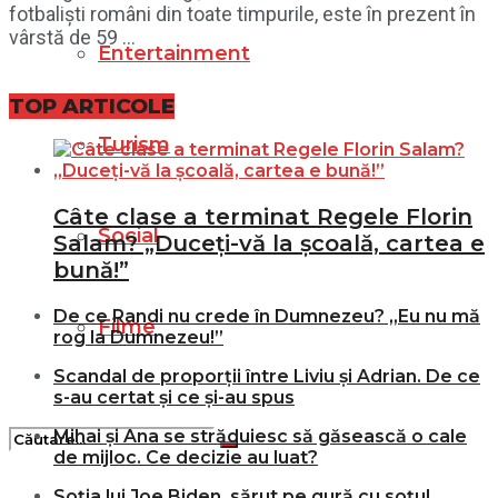
fotbaliști români din toate timpurile, este în prezent în
vârstă de 59 ...
Entertainment
TOP ARTICOLE
Turism
Câte clase a terminat Regele Florin
Social
Salam? „Duceți-vă la școală, cartea e
bună!”
De ce Randi nu crede în Dumnezeu? „Eu nu mă
Filme
rog la Dumnezeu!”
Scandal de proporții între Liviu și Adrian. De ce
s-au certat și ce și-au spus
Mihai și Ana se străduiesc să găsească o cale
de mijloc. Ce decizie au luat?
Soția lui Joe Biden, sărut pe gură cu soțul