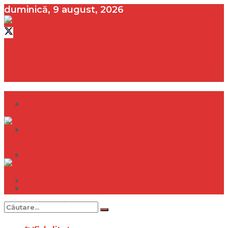
duminică, 9 august, 2026
contact@vedeta.ro
Dramă
Infidelitate
Frumusețe
Sănătate
Dramă
Internațional