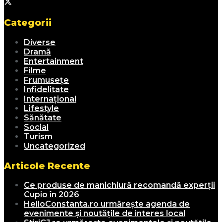
Categorii
Diverse
Dramă
Entertainment
Filme
Frumusețe
Infidelitate
Internațional
Lifestyle
Sănătate
Social
Turism
Uncategorized
Articole Recente
Ce produse de manichiură recomandă experții
Cupio în 2026
HelloConstanta.ro urmărește agenda de
evenimente și noutățile de interes local