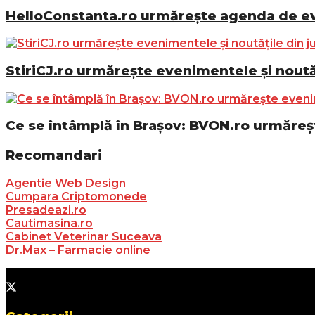
HelloConstanta.ro urmărește agenda de eve
StiriCJ.ro urmărește evenimentele și noutăț
Ce se întâmplă în Brașov: BVON.ro urmăreșt
Recomandari
Agentie Web Design
Cumpara Criptomonede
Presadeazi.ro
Cautimasina.ro
Cabinet Veterinar Suceava
Dr.Max – Farmacie online