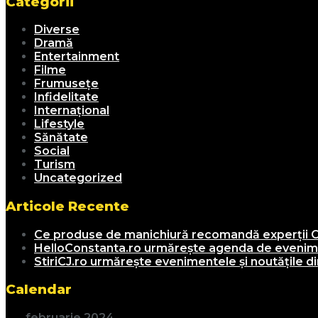
Categorii
Diverse
Dramă
Entertainment
Filme
Frumusețe
Infidelitate
Internațional
Lifestyle
Sănătate
Social
Turism
Uncategorized
Articole Recente
Ce produse de manichiură recomandă experții C
HelloConstanta.ro urmărește agenda de evenimen
StiriCJ.ro urmărește evenimentele și noutățile din
Calendar
februarie 2024