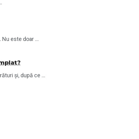
.
 Nu este doar ...
âmplat?
uri și, după ce ...