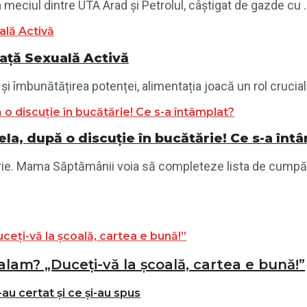
meciul dintre UTA Arad și Petrolul, câștigat de gazde cu ..
ață Sexuală Activă
i îmbunătățirea potenței, alimentația joacă un rol crucial.
a, după o discuție în bucătărie! Ce s-a înt
ie. Mama Săptămânii voia să completeze lista de cumpărăt
alam? „Duceți-vă la școală, cartea e bună!”
-au certat și ce și-au spus