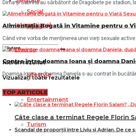
Sănătate
Dima și Sabrina au sărbătorit de Dragobete pe stadion, la 
Social
Internațional
Alimentația Bogată în Vitamine pentru o Vi
Filme
Când vine vorba de menținerea unei vieți sexuale active ș
Diverse
Contre între doamna Ioana și doamna Daniel
Nici un rezultat
Doamna Ioana și doamna Daniela s-au contrat în bucătăr
Lifestyle
Vizualizați toate rezultatele
TOP ARTICOLE
Entertainment
Câte clase a terminat Regele Florin S
Turism
Scandal de proporții între Liviu și Adrian. De ce s