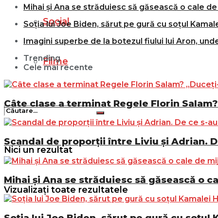
Mihai și Ana se străduiesc să găsească o cale de 
Social
Soția lui Joe Biden, sărut pe gură cu soțul Kamale
Imagini superbe de la botezul fiului lui Aron, und
Trending
Filme
Cele mai recente
Câte clase a terminat Regele Florin Salam? 
Scandal de proporții între Liviu și Adrian. D
Nici un rezultat
Mihai și Ana se străduiesc să găsească o ca
Vizualizați toate rezultatele
Soția lui Joe Biden, sărut pe gură cu soțul 