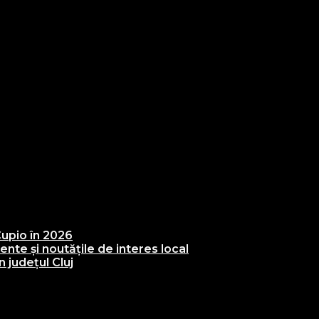
upio în 2026
te și noutățile de interes local
 județul Cluj