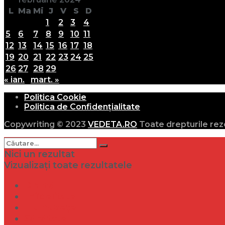
L
Ma
Mi
J
V
S
D
1
2
3
4
5
6
7
8
9
10
11
12
13
14
15
16
17
18
19
20
21
22
23
24
25
26
27
28
29
« ian.
mart. »
Politica Cookie
Politica de Confidențialitate
Copywriting © 2023
VEDETA.RO
Toate drepturile rez
Nici un rezultat
Vizualizați toate rezultatele
Dramă
Infidelitate
Frumusețe
Sănătate