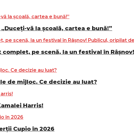
„Duceți-vă la școală, cartea e bună!”
complet, pe scenă, la un festival în Râșnov! 
le de mijloc. Ce decizie au luat?
Kamalei Harris!
ții Cupio în 2026