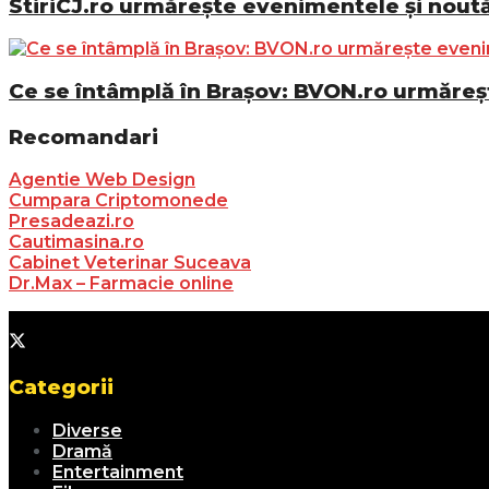
StiriCJ.ro urmărește evenimentele și noutăț
Ce se întâmplă în Brașov: BVON.ro urmăreșt
Recomandari
Agentie Web Design
Cumpara Criptomonede
Presadeazi.ro
Cautimasina.ro
Cabinet Veterinar Suceava
Dr.Max – Farmacie online
Categorii
Diverse
Dramă
Entertainment