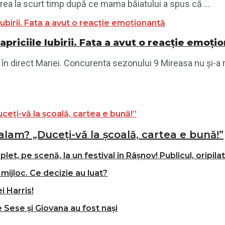
erea la scurt timp după ce mama băiatului a spus că ...
Capriciile Iubirii. Fata a avut o reacție emoți
n direct Mariei. Concurenta sezonului 9 Mireasa nu și-a m
alam? „Duceți-vă la școală, cartea e bună!”
t, pe scenă, la un festival în Râșnov! Publicul, oripila
mijloc. Ce decizie au luat?
i Harris!
e Sese și Giovana au fost nași