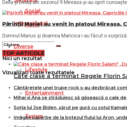
Sănătate
Delia și Dediș din sezonul 9 Mireasa și-au oprit cunoașt
Social
Internațional
Părinții Mariei au venit în platoul Mireasa, 
Filme
Domnul Marius și doamna Maricica i-au făcut o surpriză î
Diverse
TOP ARTICOLE
Nici un rezultat
Lifestyle
Vizualizați toate rezultatele
Câte clase a terminat Regele Florin S
Cântărețele unei trupe rock s-au dezbrăcat comple
Entertainment
Mihai și Ana se străduiesc să găsească o cale de 
Soția lui Joe Biden, sărut pe gură cu soțul Kamale
Turism
Imagini superbe de la botezul fiului lui Aron, und