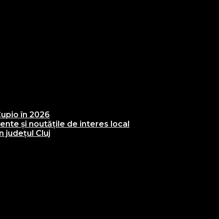
upio în 2026
te și noutățile de interes local
 județul Cluj