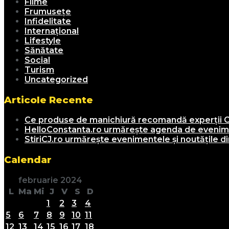
Filme
Frumusețe
Infidelitate
Internațional
Lifestyle
Sănătate
Social
Turism
Uncategorized
Articole Recente
Ce produse de manichiură recomandă experții C
HelloConstanta.ro urmărește agenda de evenimen
StiriCJ.ro urmărește evenimentele și noutățile din
Calendar
februarie 2024
L
Ma
Mi
J
V
S
D
1
2
3
4
5
6
7
8
9
10
11
12
13
14
15
16
17
18