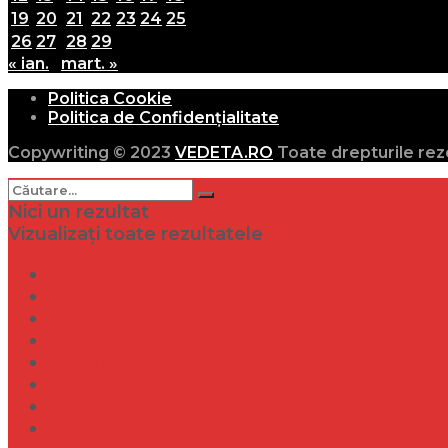
19
20
21
22
23
24
25
26
27
28
29
« ian.
mart. »
Politica Cookie
Politica de Confidențialitate
Copywriting © 2023
VEDETA.RO
Toate drepturile rez
Nici un rezultat
Vizualizați toate rezultatele
Dramă
Infidelitate
Frumusețe
Sănătate
Internațional
Diverse
Lifestyle
Entertainment