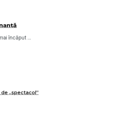
onantă
ai încăput ...
t de „spectacol”