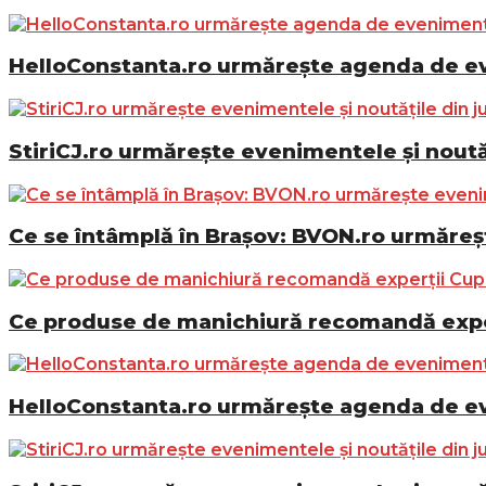
HelloConstanta.ro urmărește agenda de eve
StiriCJ.ro urmărește evenimentele și noutăț
Ce se întâmplă în Brașov: BVON.ro urmăreșt
Ce produse de manichiură recomandă exper
HelloConstanta.ro urmărește agenda de eve