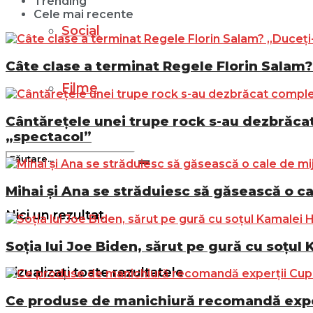
Trending
Cele mai recente
Social
Câte clase a terminat Regele Florin Salam? 
Filme
Cântărețele unei trupe rock s-au dezbrăcat 
„spectacol”
Mihai și Ana se străduiesc să găsească o ca
Nici un rezultat
Soția lui Joe Biden, sărut pe gură cu soțul 
Vizualizați toate rezultatele
Ce produse de manichiură recomandă exper