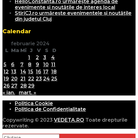
HelloConstanta.ro urmărește agenda de
evenimente și noutățile de interes local
StiriCJ.ro urmărește evenimentele și noutățile
din județul Cluj
Calendar
februarie 2024
L
Ma
Mi
J
V
S
D
1
2
3
4
5
6
7
8
9
10
11
12
13
14
15
16
17
18
19
20
21
22
23
24
25
26
27
28
29
« ian.
mart. »
Politica Cookie
Politica de Confidențialitate
Copywriting © 2023
VEDETA.RO
Toate drepturile
rezervate.