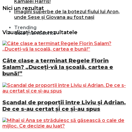
Kamalei Harris!
Nici un rezultat
Imagini superbe de la botezul fiului lui Aron,
unde Sese și Giovana au fost nași
Trending
Vizualizați toate rezultatele
Cele mai recente
Câte clase a terminat Regele Florin
Salam? „Duceți-vă la școală, cartea e
bună!”
Scandal de proporții între Liviu și Adrian.
De ce s-au certat și ce și-au spus