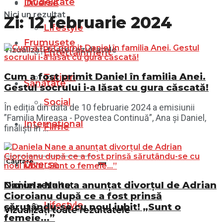
Infidelitate
Diverse
Nici un rezultat
Zi:
12 februarie 2024
Lifestyle
Frumusețe
Vizualizați toate rezultatele
Entertainment
Cum a fost primit Daniel în familia Anei.
Turism
Sănătate
Gestul socrului i-a lăsat cu gura căscată!
Social
În ediția din data de 10 februarie 2024 a emisiunii
”Familia Mireasa - Povestea Continuă”, Ana și Daniel,
Internațional
Filme
finaliști în ...
Diverse
Daniela Nane a anunțat divorțul de Adrian
Nici un rezultat
Cioroianu după ce a fost prinsă
Lifestyle
sărutându-se cu noul iubit! „Sunt o
Vizualizați toate rezultatele
femeie…”