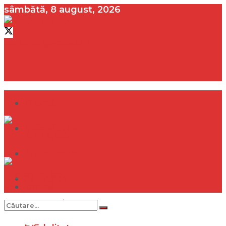
sâmbătă, 8 august, 2026
contact@vedeta.ro
Dramă
Infidelitate
Frumusețe
Sănătate
Dramă
Internațional