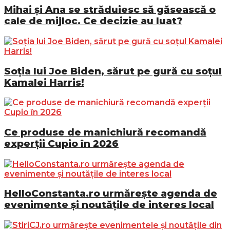
Mihai și Ana se străduiesc să găsească o
cale de mijloc. Ce decizie au luat?
Soția lui Joe Biden, sărut pe gură cu soțul
Kamalei Harris!
Ce produse de manichiură recomandă
experții Cupio în 2026
HelloConstanta.ro urmărește agenda de
evenimente și noutățile de interes local