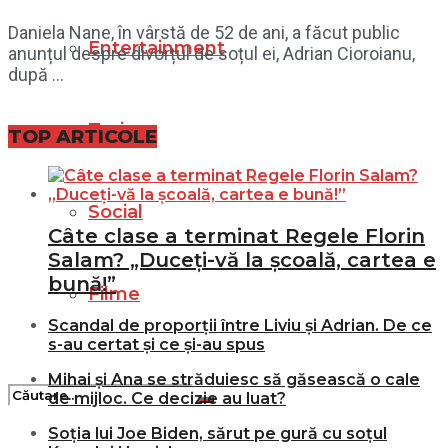
Daniela Nane, în vârstă de 52 de ani, a făcut public
Entertainment
anunțul despre divorțul de soțul ei, Adrian Cioroianu,
după ...
Turism
TOP ARTICOLE
Social
Câte clase a terminat Regele Florin
Salam? „Duceți-vă la școală, cartea e
bună!”
Filme
Scandal de proporții între Liviu și Adrian. De ce
s-au certat și ce și-au spus
Mihai și Ana se străduiesc să găsească o cale
de mijloc. Ce decizie au luat?
Soția lui Joe Biden, sărut pe gură cu soțul