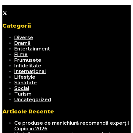
Categorii
Diverse
Dramă
Entertainment
Filme
Frumusețe
Infidelitate
Internațional
Lifestyle
Sănătate
Social
Turism
Uncategorized
Articole Recente
Ce produse de manichiură recomandă experții
Cupio în 2026