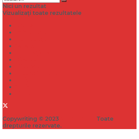
Nici un rezultat
Vizualizați toate rezultatele
Dramă
Infidelitate
Frumusețe
Sănătate
Internațional
Diverse
Lifestyle
Entertainment
Turism
Social
Filme
Copywriting © 2023
VEDETA.RO
Toate
drepturile rezervate.